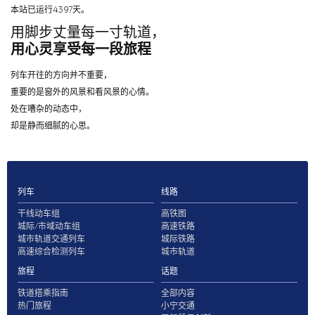
本站已运行4397天。
用脚步丈量每一寸轨道，
用心灵享受每一段旅程
列车开往的方向并不重要，
重要的是窗外的风景和看风景的心情。
处在嘈杂的动态中，
却是静而细腻的心思。
列车
线路
干线动车组
高铁图
城际/市域动车组
高速铁路
城市轨道交通列车
城际铁路
高速综合检测列车
城市轨道
旅程
话题
铁道搭乘指南
全部内容
热门旅程
小宁交通