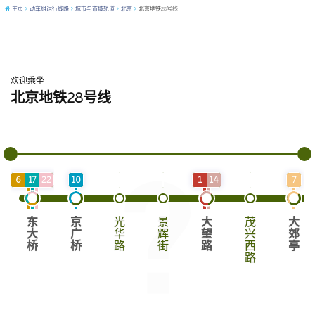
主页
动车组运行线路
城市与市域轨道
北京
北京地铁28号线
欢迎乘坐
北京地铁28号线
地铁1号线(含八通线)
6
17
22
10
1
14
7
东
京
光
景
大
茂
大
大
广
华
辉
望
兴
郊
桥
桥
路
街
路
西
亭
路