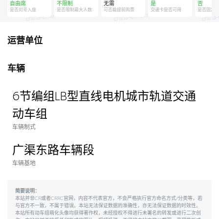
自由席
不限制
无需
是
否
是否对号入座
是否限制最大人数
可否能提前购票
交通卡是否可用
是否固定
运营单位
车辆
6节编组LB型直线电机城市轨道交通
动车组
车辆制式
广渠东路车辆段
车辆基地
简要说明：
本站并非CR或者CRRC官网，内容不代表官方，不会严格执行官方命名方式/分类等，若
与官方不一致，不属于错误。本站无法保证数据的准确性，亦无法保证数据的时效性。
本站所有动车组萌化头像均获得著作权，未经授权不得进行未署名的转发或进行二次创