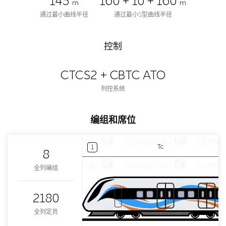
145
160 + 10 + 160
m
m
通过最小曲线半径
通过最小S型曲线半径
控制
CTCS2 + CBTC ATO
列控系统
编组和席位
Tc
1
8
全列编组
2180
全列定员