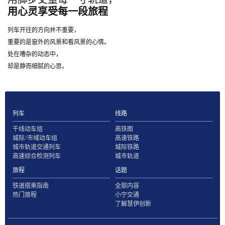
用心灵享受每一段旅程
列车开往的方向并不重要，
重要的是窗外的风景和看风景的心情。
处在嘈杂的动态中，
却是静而细腻的心思。
列车
线路
干线动车组
高铁图
城际/市域动车组
高速铁路
城市轨道交通列车
城际铁路
高速综合检测列车
城市轨道
旅程
话题
铁道搭乘指南
全部内容
热门旅程
小宁交通
了解慧伊创新