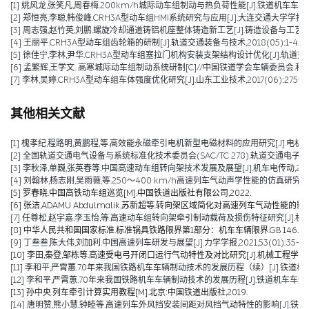
[1] 姚风龙,张笑凡,周春梅.200km/h城际动车组制动与热负荷性能[J].铁道机车车辆,2020,4
[2] 郑恒亮,李聪,韩俊峰.CRH3A型动车组HMI系统研究与应用[J].大连交通大学学报,2019,4
[3] 周志强,赵竹英,刘鹏.螺旋冷却通道铸铝机座整体铸造新工艺[J].铸造设备与工艺,2019,(01):15-17
[4] 王丽平.CRH3A型动车组齿轮箱的研制[J].轨道交通装备与技术,2018(05):1-4.
[5] 徐佳宁,李林,尹华.CRH3A型动车组塞拉门机构安装支架结构设计优化[J].轨道交通装备与
[6] 孟繁辉,王学文. 高寒城际动车组制动系统研制[C]//中国铁道学会车辆委员会.
[7] 李林,吴婷.CRH3A型动车组车体强度优化研究[J].山东工业技术,2017(06):275-27
其他相关文献
[1] 槐孝纪,程路明,黄鹏程,等.高效能永磁牵引电机新型电磁材料的应用研究[J].电机技术,202
[2] 全国轨道交通电气设备与系统标准化技术委员会(SAC/TC 278).轨道交通电子设备 
[3] 李秋泽,单巍,张英春等.中国高速动车组转向架技术发展及展望[J].机车电传动,2023(0
[4] 刘翰林,杨志刚,吴雨薇,等.250～400 km/h高速列车气动声学性能的仿真研究[J].铁道
[5] 罗春晓.中国高铁动车组巡览[M].中国铁道出版社有限公司,2022.
[6] 张洁,ADAMU Abdulmalik,苏新超等.转向架区域简化对高速列车气动性能的影响（英文）[J].Jou
[7] 任尊松,赵宇嘉,李玉怡,等.高速动车组转向架牵引制动载荷及损伤特征研究[J].机械工程学报,
[8] 中华人民共和国国家标准.标准锅具铁路限界第1部分：机车车辆限界.GB 146.1-2
[9] 丁叁叁,陈大伟,刘加利.中国高速列车研发与展望[J].力学学报,2021,53(01):35-50
[10] 李田,秦登,邹栋等.高速受电弓开闭口运行气动特性及对比研究[J].机械工程学报,2020,
[11] 李和平,严霄蕙.70年来我国铁路机车车辆制动技术的发展历程（续）[J].铁道机车车辆,20
[12] 李和平,严霄蕙.70年来我国铁路机车车辆制动技术的发展历程[J].铁道机车车辆,2019,
[13] 孙中央.列车牵引计算实用教程[M].北京:中国铁道出版社,2019.
[14] 唐明赞,熊小慧,钟睦等.高速列车外风挡安装间距对风挡气动特性的影响[J].铁道科学与工