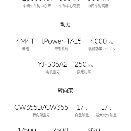
中间车车钩中心距
车钩中心高度
中间车钩高度
动力
4M4T
tPower-TA15
4000
kw
编组
牵引系统
装机功率 250×16
YJ-305A2
250
kw
电机型号
额定功率
转向架
CW355D/CW355
17
17
t
t
转向架型号
自重轴重
最大允许轴重
17500
2500
920