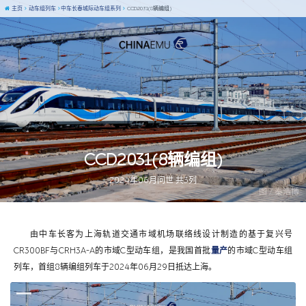
主页
动车组列车
中车长春城际动车组系列
CCD2031(8辆编组)
CCD2031(8辆编组)
2024年06月问世 共3列
图 / 秦浩博
由中车长客为上海轨道交通市域机场联络线设计制造的基于复兴号
CR300BF与CRH3A-A的市域C型动车组，是我国首批
量产
的市域C型动车组
列车，首组8辆编组列车于2024年06月29日抵达上海。