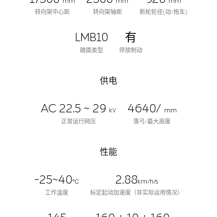
mm
mm
mm
转向架中心距
转向架轴距
新轮轮径(动/拖车)
LMB10
有
踏面类型
停放制动
供电
AC 22.5 ~ 29
4640/
kV
mm
正常运行网压
落弓/最大高度
性能
-25~40
2.88
℃
km/h/s
工作温度
标定起动加速度（非实际运用情况）