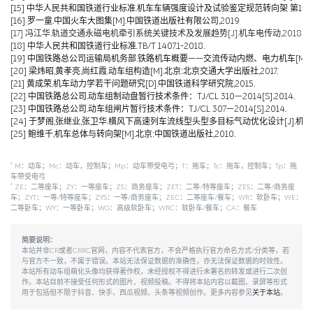
[15] 中华人民共和国铁道行业标准.机车车辆强度设计及试验鉴定规范转向架 第1部分:转向架构架
[16] 罗一童.中国火车大图集[M].中国铁道出版社有限公司,2019
[17] 冯江华.轨道交通永磁电机牵引系统关键技术及发展趋势[J].机车电传动,2018(06):
[18] 中华人民共和国铁道行业标准.TB/T 1407.1-2018.
[19] 中国铁路总公司运输局机务部.铁路机车概要——交流传动内燃、电力机车[M].北京
[20] 梁炜昭,黄孝亮,尚红霞.动车组构造[M].北京:北京交通大学出版社,2017.
[21] 黄成荣.机车动力学若干问题研究[D].中国铁道科学研究院,2015.
[22] 中国铁路总公司.动车组制动盘暂行技术条件：TJ/CL 310—2014[S].2014.
[23] 中国铁路总公司.动车组闸片暂行技术条件：TJ/CL 307—2014[S].2014.
[24] 于梦阁,张继业,张卫华.横风下高速列车流线型头型多目标气动优化设计[J].机械工程学报,
[25] 鲍维千,机车总体与转向架[M].北京:中国铁道出版社,2010.
*
M：动车；Mc：动车，控制车；Mp：动车带受电弓；T：拖车；Tc：拖车，控制车；Tp：拖
车带受电弓
*
ZE：二等座车；ZY：一等座车；ZS：商务座车；ZET：二等/特等座车；ZES：二等/商务座
车；ZYT：一等/特等座车；ZYS：一等/商务座车；ZEC：二等座车/餐车；WR：软卧车；WE：
二等卧车；WY：一等卧车；WG：高级软卧车；WRC：软卧车/餐车；CA：餐车
简要说明：
本站并非CR或者CRRC官网，内容不代表官方，不会严格执行官方命名方式/分类等，若
与官方不一致，不属于错误。本站无法保证数据的准确性，亦无法保证数据的时效性。
本站所有动车组萌化头像均获得著作权，未经授权不得进行未署名的转发或进行二次创
作。本站目前不接受任何形式的图片、视频投稿。不得将本站内容以截图、录屏等形式
用于包括但不限于抖音、快手、西瓜视频、头条等视频创作。更多内容参见
关于本站
。