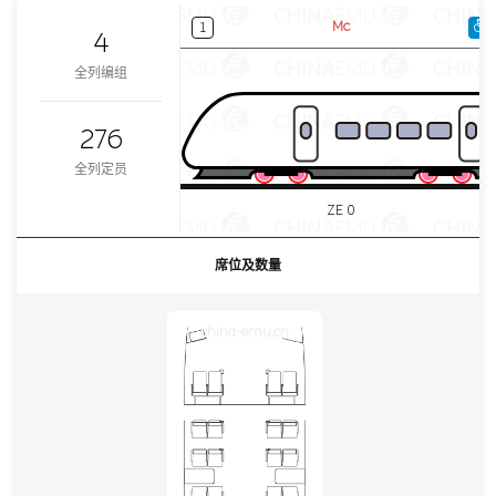
Mc
1
4
全列编组
276
全列定员
ZE 0
席位及数量
china-emu.cn