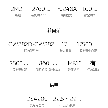
2M2T
2760
YJ248A
160
kw
kw
编组
装机功率 160×8
电机型号
额定功率
转向架
CW282D/CW282
17
17500
t
mm
转向架型号
最大轴重
转向架中心距
2500
860
LMB10
有
mm
mm
转向架轴距
新轮轮径(动/拖车)
踏面类型
停放制动
供电
DSA200
22.5 ~ 29
kV
受电弓型号
正常运行网压