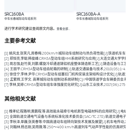
SRC160BA
SRC160BA-A
中车长春城际动车组系列
中车长春城际动车组系列
进行学术研究建议查阅原文内容。
查看全部…
主要参考文献
[1] 姚风龙,张笑凡,周春梅.200km/h城际动车组制动与热负荷性能[J].铁道机车车辆,2020,4
[2] 郑恒亮,李聪,韩俊峰.CRH3A型动车组HMI系统研究与应用[J].大连交通大学学报,2019,4
[3] 周志强,赵竹英,刘鹏.螺旋冷却通道铸铝机座整体铸造新工艺[J].铸造设备与工艺,2019,(01):15-17
[4] 王丽平.CRH3A型动车组齿轮箱的研制[J].轨道交通装备与技术,2018(05):1-4.
[5] 徐佳宁,李林,尹华.CRH3A型动车组塞拉门机构安装支架结构设计优化[J].轨道交通装备与
[6] 孟繁辉,王学文. 高寒城际动车组制动系统研制[C]//中国铁道学会车辆委员会.
[7] 李林,吴婷.CRH3A型动车组车体强度优化研究[J].山东工业技术,2017(06):275-27
其他相关文献
[1] 槐孝纪,程路明,黄鹏程,等.高效能永磁牵引电机新型电磁材料的应用研究[J].电机技术,202
[2] 全国轨道交通电气设备与系统标准化技术委员会(SAC/TC 278).轨道交通电子设备 
[3] 李秋泽,单巍,张英春等.中国高速动车组转向架技术发展及展望[J].机车电传动,2023(0
[4] 刘翰林,杨志刚,吴雨薇,等.250～400 km/h高速列车气动声学性能的仿真研究[J].铁道