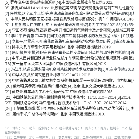
[5] 罗春晓.中国高铁动车组巡览[M].中国铁道出版社有限公司,2022.
[6] 张洁,ADAMU Abdulmalik,苏新超等.转向架区域简化对高速列车气动性能的影响（英文）[J].Jou
[7] 任尊松,赵宇嘉,李玉怡,等.高速动车组转向架牵引制动载荷及损伤特征研究[J].机械工程学报,
[8] 中华人民共和国国家标准.标准锅具铁路限界第1部分：机车车辆限界.GB 146.1-2
[9] 丁叁叁,陈大伟,刘加利.中国高速列车研发与展望[J].力学学报,2021,53(01):35-50
[10] 李田,秦登,邹栋等.高速受电弓开闭口运行气动特性及对比研究[J].机械工程学报,2020,
[11] 李和平,严霄蕙.70年来我国铁路机车车辆制动技术的发展历程（续）[J].铁道机车车辆,20
[12] 李和平,严霄蕙.70年来我国铁路机车车辆制动技术的发展历程[J].铁道机车车辆,2019,
[13] 孙中央.列车牵引计算实用教程[M].北京:中国铁道出版社,2019.
[14] 唐明赞,熊小慧,钟睦等.高速列车外风挡安装间距对风挡气动特性的影响[J].铁道科学与工
[15] 中华人民共和国铁道行业标准.机车车辆强度设计及试验鉴定规范转向架 第1部分:转向架构架
[16] 罗一童.中国火车大图集[M].中国铁道出版社有限公司,2019
[17] 冯江华.轨道交通永磁电机牵引系统关键技术及发展趋势[J].机车电传动,2018(06):
[18] 中华人民共和国铁道行业标准.TB/T 1407.1-2018.
[19] 中国铁路总公司运输局机务部.铁路机车概要——交流传动内燃、电力机车[M].北京
[20] 梁炜昭,黄孝亮,尚红霞.动车组构造[M].北京:北京交通大学出版社,2017.
[21] 黄成荣.机车动力学若干问题研究[D].中国铁道科学研究院,2015.
[22] 中国铁路总公司.动车组制动盘暂行技术条件：TJ/CL 310—2014[S].2014.
[23] 中国铁路总公司.动车组闸片暂行技术条件：TJ/CL 307—2014[S].2014.
[24] 于梦阁,张继业,张卫华.横风下高速列车流线型头型多目标气动优化设计[J].机械工程学报,
[25] 鲍维千,机车总体与转向架[M].北京:中国铁道出版社,2010.
*
M：动车；Mc：动车，控制车；Mp：动车带受电弓；T：拖车；Tc：拖车，控制车；Tp：拖
车带受电弓
*
ZE：二等座车；ZY：一等座车；ZS：商务座车；ZET：二等/特等座车；ZES：二等/商务座