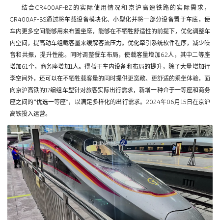
结合CR400AF-BZ的实际使用情况和京沪高速铁路的实际需求，
CR400AF-BS通过将车载设备模块化、小型化并将一部分设备置于车底，使
车内更多空间能够用来布置坐席，能够在不牺牲舒适性的前提下，优化调整车
内空间，提高动车组载客量来缓解客流压力。优化牵引系统软件程序，减少噪
音和共振，提升性能。同时调整餐车布局，使载客量增加62人，其中二等座
增加61个，商务座增加1人。得益于车内设备和布局的提升，除了大量增加行
李空间外，还可以在不牺牲载客量的同时提供更宽敞、更舒适的乘坐体验，面
向京沪高铁的17编组车型针对旅客实际出行需求，新增一种介于一等座和商务
座之间的“优选一等座”，以满足多样化的出行需求。2024年06月15日在京沪
高铁投入运营。