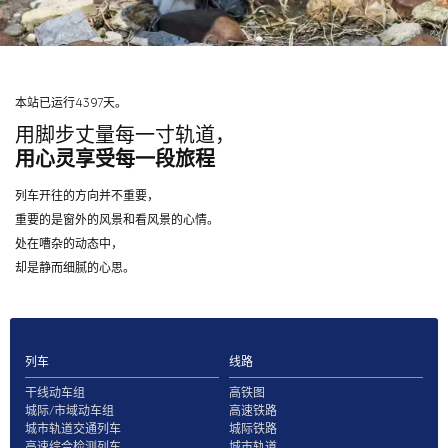
本站已运行4397天。
用脚步丈量每一寸轨道，
用心灵享受每一段旅程
列车开往的方向并不重要，
重要的是窗外的风景和看风景的心情。
处在嘈杂的动态中，
却是静而细腻的心思。
列车
线路
干线动车组
高铁图
城际/市域动车组
高速铁路
城市轨道交通列车
城际铁路
高速综合检测列车
城市轨道