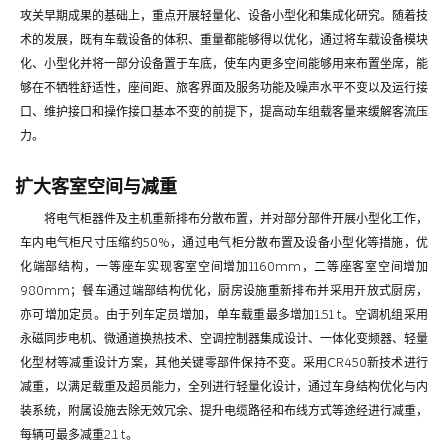
攻关早期成果的基础上，重点开展轻量化、设备小型化和集成化研究。随着技
术的发展，既有车载设备的体积、重量都能够得以优化，通过将车载设备模块
化、小型化并将一部分设备置于车底，使车内更多空间能够用来布置坐席，能
够在不牺牲舒适性，座间距、旅客界面及服务功能及噪声水平不变以及运行接
口、维护接口和操作接口基本不变的前提下，提高动车组载客量来缓解客流压
力。
扩大客室空间与减重
将电气柜器件及主机重新排布分散布置，并对部分部件开展小型化工作，
车内电气柜尺寸压缩约50%，通过电气柜分散布置及设备小型化等措施，优
化端部结构，一等座车实现客室空间增加1160mm，二等座客室空间增加
980mm；餐车通过端部结构优化，厨房设施重新排布并采用开放式厨房，
亦可增加定员。由于列车定员增加，单车载重最多增加1.51 t。空调机组采用
永磁同步电机、微通道换热技术、空调控制器集成设计、一体化变频器、轻量
化型材等减重设计方案，其他关键零部件保持不变。采用CR450新技术进行
减重，以满足载重及超员能力，全列进行轻量化设计，通过车身结构优化与内
装系统，附属设施去除无效冗余、提升电缆路径和布线方式等途经进行减重，
每辆可最多减重2.1 t。