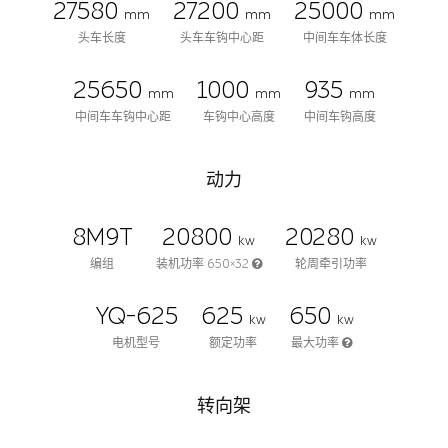
27580
27200
25000
mm
mm
mm
头车长度
头车车钩中心距
中间车车体长度
25650
1000
935
mm
mm
mm
中间车车钩中心距
车钩中心高度
中间车钩高度
动力
8M9T
20800
20280
kw
kw
编组
装机功率 650×32
轮周牵引功率
YQ-625
625
650
kw
kw
电机型号
额定功率
最大功率
转向架