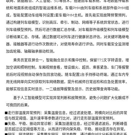
联网、数据融合、人工智能、5G等技术，搭建由车载系统、车地数据传输系
统和地面系统组成的智能运维系统。车载PHM由列车级和系统部件级PHM组
成，智能配置动车组每列设置1套车载PHM主机。首先能实现故障预警预判，
通过构建列车级模型，识别高压、牵引、制动、网络等子系统异常状态，进行
列车级模型预判。然后可进行数据汇总存储，对车载部件级模型和列车级模型
诊断结果汇总、存储。通过数据可对列车进行健康状态评估，对关键环路继电
器、接触器等进行动作次数统计，对使用寿命进行评估。同时车载安全监测增
加齿轮箱、轴箱轴承振动检测。
乘务员室双屏合一，智能融合显示和集中控制，保留TTS文字转语音，增
加空调和照明控制，车厢视频查看，增设烟火、超员、乘客紧急、车门等报警
前后时段视频自动保存及回放功能。随车配置1台手持移动终端，通过车内专
用无线网单向实时获取列车网络数据，提升机械师日常巡检和应急处置效率，
能够实现信息实时显示、一二级故障报警及显示、历史故障查询等功能。
基于人工智能模型可实现异常判断和故障预测，避免小问题扩大化酿成不
可挽回的后果。
■走行部温度异常预判：采集温度信息，经过滤波处理，将横向对比后的异常
值与既定阈值、温升速率等参数进行比对，进行走形部温度异常预判。
■失稳、平稳、振动异常诊断：采集加速度信息，经过带通滤波后，判断峰值
是否超过设定阈值等方法，从而进行转向架失稳、平稳、振动是否存在异常。
■网压、网流预判：采集整车网压、网流参数，通过横向对比分析高压牵引系