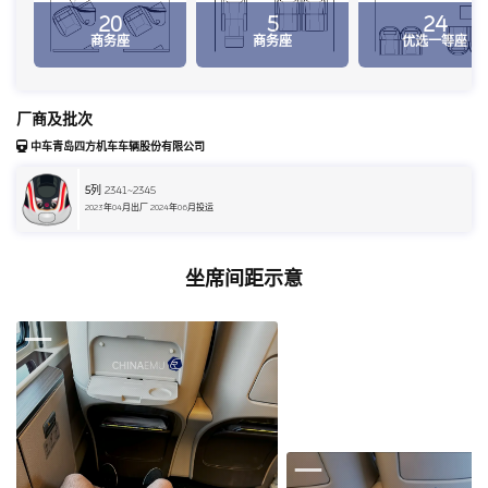
20
5
24
商务座
商务座
优选一等座
厂商及批次
中车青岛四方机车车辆股份有限公司
5
列 2341~2345
2023年04月出厂 2024年06月投运
坐席间距示意