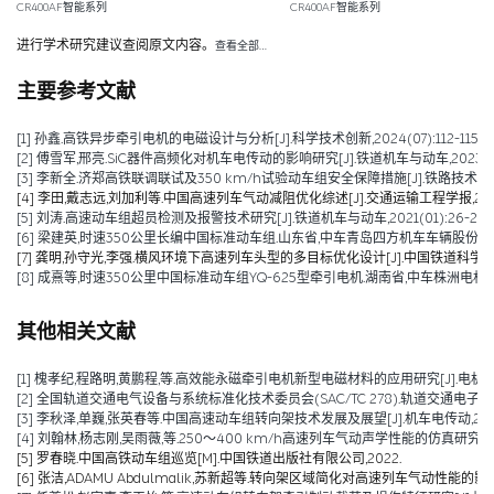
CR400AF智能系列
CR400AF智能系列
进行学术研究建议查阅原文内容。
查看全部…
主要参考文献
[1] 孙鑫.高铁异步牵引电机的电磁设计与分析[J].科学技术创新,2024(07):112-115.
[2] 傅雪军,邢亮.SiC器件高频化对机车电传动的影响研究[J].铁道机车与动车,2023(10):
[3] 李新全.济郑高铁联调联试及350 km/h试验动车组安全保障措施[J].铁路技术创新,202
[4] 李田,戴志远,刘加利等.中国高速列车气动减阻优化综述[J].交通运输工程学报,2021,21
[5] 刘涛.高速动车组超员检测及报警技术研究[J].铁道机车与动车,2021(01):26-28+5
[6] 梁建英,时速350公里长编中国标准动车组.山东省,中车青岛四方机车车辆股份有限公司
[7] 龚明,孙守光,李强.横风环境下高速列车头型的多目标优化设计[J].中国铁道科学,2019,4
[8] 成熹等,时速350公里中国标准动车组YQ-625型牵引电机.湖南省,中车株洲电机有限公司
其他相关文献
[1] 槐孝纪,程路明,黄鹏程,等.高效能永磁牵引电机新型电磁材料的应用研究[J].电机技术,202
[2] 全国轨道交通电气设备与系统标准化技术委员会(SAC/TC 278).轨道交通电子设备 
[3] 李秋泽,单巍,张英春等.中国高速动车组转向架技术发展及展望[J].机车电传动,2023(0
[4] 刘翰林,杨志刚,吴雨薇,等.250～400 km/h高速列车气动声学性能的仿真研究[J].铁道
[5] 罗春晓.中国高铁动车组巡览[M].中国铁道出版社有限公司,2022.
[6] 张洁,ADAMU Abdulmalik,苏新超等.转向架区域简化对高速列车气动性能的影响（英文）[J].Jou