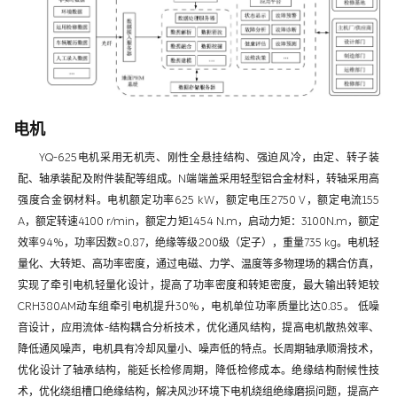
电机
YQ-625电机采用无机壳、刚性全悬挂结构、强迫风冷，由定、转子装
配、轴承装配及附件装配等组成。N端端盖采用轻型铝合金材料，转轴采用高
强度合金钢材料。电机额定功率625 kW，额定电压2750 V，额定电流155
A，额定转速4100 r/min，额定力矩1454 N.m，启动力矩：3100N.m，额定
效率94%，功率因数≥0.87，绝缘等级200级（定子），重量735 kg。电机轻
量化、大转矩、高功率密度，通过电磁、力学、温度等多物理场的耦合仿真，
实现了牵引电机轻量化设计，提高了功率密度和转矩密度，最大输出转矩较
CRH380AM动车组牵引电机提升30%，电机单位功率质量比达0.85。 低噪
音设计，应用流体-结构耦合分析技术，优化通风结构，提高电机散热效率、
降低通风噪声，电机具有冷却风量小、噪声低的特点。长周期轴承顺滑技术，
优化设计了轴承结构，能延长检修周期，降低检修成本。绝缘结构耐候性技
术，优化绕组槽口绝缘结构，解决风沙环境下电机绕组绝缘磨损问题，提高产