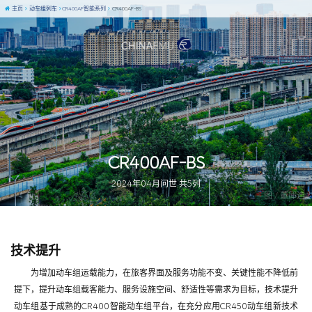
主页
动车组列车
CR400AF智能系列
CR400AF-BS
CR400AF-BS
2024年04月问世 共5列
图 / 董邱迪
技术提升
为增加动车组运载能力，在旅客界面及服务功能不变、关键性能不降低前
提下，提升动车组载客能力、服务设施空间、舒适性等需求为目标，技术提升
动车组基于成熟的CR400智能动车组平台，在充分应用CR450动车组新技术