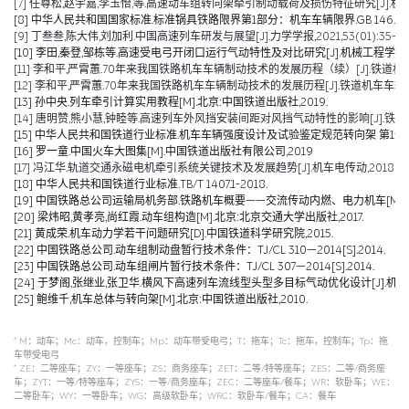
[7] 任尊松,赵宇嘉,李玉怡,等.高速动车组转向架牵引制动载荷及损伤特征研究[J].机械工程学报,
[8] 中华人民共和国国家标准.标准锅具铁路限界第1部分：机车车辆限界.GB 146.1-2
[9] 丁叁叁,陈大伟,刘加利.中国高速列车研发与展望[J].力学学报,2021,53(01):35-50
[10] 李田,秦登,邹栋等.高速受电弓开闭口运行气动特性及对比研究[J].机械工程学报,2020,
[11] 李和平,严霄蕙.70年来我国铁路机车车辆制动技术的发展历程（续）[J].铁道机车车辆,20
[12] 李和平,严霄蕙.70年来我国铁路机车车辆制动技术的发展历程[J].铁道机车车辆,2019,
[13] 孙中央.列车牵引计算实用教程[M].北京:中国铁道出版社,2019.
[14] 唐明赞,熊小慧,钟睦等.高速列车外风挡安装间距对风挡气动特性的影响[J].铁道科学与工
[15] 中华人民共和国铁道行业标准.机车车辆强度设计及试验鉴定规范转向架 第1部分:转向架构架
[16] 罗一童.中国火车大图集[M].中国铁道出版社有限公司,2019
[17] 冯江华.轨道交通永磁电机牵引系统关键技术及发展趋势[J].机车电传动,2018(06):
[18] 中华人民共和国铁道行业标准.TB/T 1407.1-2018.
[19] 中国铁路总公司运输局机务部.铁路机车概要——交流传动内燃、电力机车[M].北京
[20] 梁炜昭,黄孝亮,尚红霞.动车组构造[M].北京:北京交通大学出版社,2017.
[21] 黄成荣.机车动力学若干问题研究[D].中国铁道科学研究院,2015.
[22] 中国铁路总公司.动车组制动盘暂行技术条件：TJ/CL 310—2014[S].2014.
[23] 中国铁路总公司.动车组闸片暂行技术条件：TJ/CL 307—2014[S].2014.
[24] 于梦阁,张继业,张卫华.横风下高速列车流线型头型多目标气动优化设计[J].机械工程学报,
[25] 鲍维千,机车总体与转向架[M].北京:中国铁道出版社,2010.
*
M：动车；Mc：动车，控制车；Mp：动车带受电弓；T：拖车；Tc：拖车，控制车；Tp：拖
车带受电弓
*
ZE：二等座车；ZY：一等座车；ZS：商务座车；ZET：二等/特等座车；ZES：二等/商务座
车；ZYT：一等/特等座车；ZYS：一等/商务座车；ZEC：二等座车/餐车；WR：软卧车；WE：
二等卧车；WY：一等卧车；WG：高级软卧车；WRC：软卧车/餐车；CA：餐车