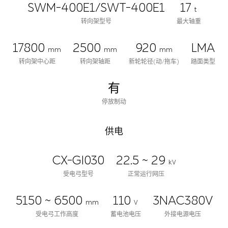
SWM-400E1/SWT-400E1
17
t
转向架型号
最大轴重
17800
2500
920
LMA
mm
mm
mm
转向架中心距
转向架轴距
新轮轮径(动/拖车)
踏面类型
有
停放制动
供电
CX-GI030
22.5 ~ 29
kV
受电弓型号
正常运行网压
5150 ~ 6500
110
3NAC380V
mm
V
受电弓工作高度
蓄电池电压
外接电源电压