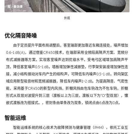
图 / 秦浩博
外观
优化隔音降噪
由于定员提升平面布局调整后，客室端部更加靠近车厢连接处，噪声增加
0.6-1 dB(A)，通过借鉴CR450技术，在端部采用全频段高隔声方案、宽频分
布式减振器等方案，实现客室噪声达到优级水平。受电弓区域增加高隔声平
顶，降低客室噪声0.5~1 dB，墙板增加弹性减振垫，行李架安装座增加弹性连
接，减小结构振动对车内产生的结构声，可降低车内噪声0.5~1 dB，转向架区
域应用新型吸音材和宽频减振器，降低车内噪声1~2 dB。为提高隔音、气密性
能，采用基于CR450的新型内风挡，折棚风挡由包车钩改为不包车钩，折棚
形式从双层对波提升到三层（渡板以上为三层，渡板以下为“O”型双层），镶
嵌式渡板改为搭接式。，密封条由单条改为双条，锁闭点由6点改为8点。
智能运维
智能运维系统的核心技术为故障预测与健康管理（PHM），依托工业互