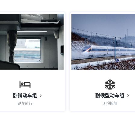
卧铺动车组
耐候型动车组
踏梦前行
无惧险阻