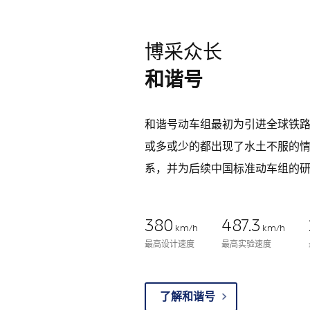
博采众长
和谐号
和谐号动车组最初为引进全球铁
或多或少的都出现了水土不服的
系，并为后续中国标准动车组的
380
487.3
km/h
km/h
最高设计速度
最高实验速度
了解和谐号