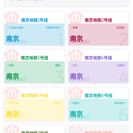
南京地铁1号线
南京地铁2号线
八卦洲大桥南
中国药科大学
鱼嘴
经天路
1
2
南京
南京
NANJING
NANJING
南京地铁3号线
南京地铁4号线
林场
秣陵
龙江
仙林湖
3
4
南京
南京
NANJING
NANJING
南京地铁5号线
南京地铁6号线
吉印大道
方家营
栖霞山
南京南站
5
6
南京
南京
NANJING
NANJING