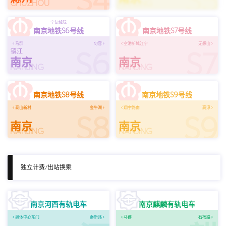
S4
S5
CHUZHOU
NANJING
宁句城际
南京地铁S6号线
南京地铁S7号线
马群
句容
空港新城江宁
无想山
S6
S7
镇江
南京
南京
NANJING
NANJING
南京地铁S8号线
南京地铁S9号线
泰山新村
金牛湖
翔宇路南
高淳
S8
S9
南京
南京
NANJING
NANJING
独立计费/出站换乘
南京河西有轨电车
南京麒麟有轨电车
奥体中心东门
秦新路
马群
石杨路