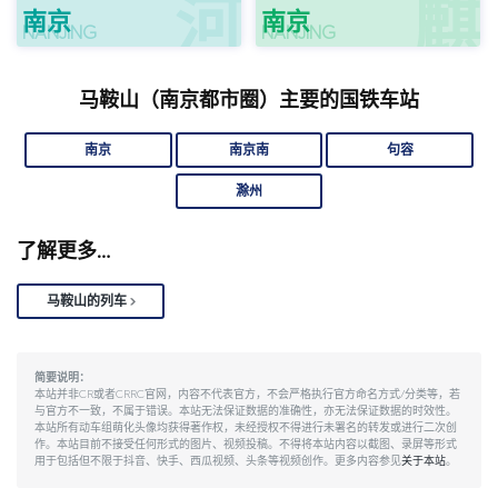
河
麒
南京
南京
NANJING
NANJING
马鞍山（南京都市圈）主要的国铁车站
南京
南京南
句容
滁州
了解更多…
马鞍山的列车
简要说明：
本站并非CR或者CRRC官网，内容不代表官方，不会严格执行官方命名方式/分类等，若
与官方不一致，不属于错误。本站无法保证数据的准确性，亦无法保证数据的时效性。
本站所有动车组萌化头像均获得著作权，未经授权不得进行未署名的转发或进行二次创
作。本站目前不接受任何形式的图片、视频投稿。不得将本站内容以截图、录屏等形式
用于包括但不限于抖音、快手、西瓜视频、头条等视频创作。更多内容参见
关于本站
。