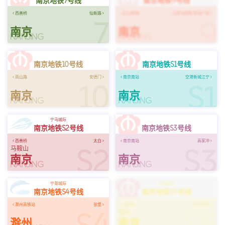
南京地铁7号线
南京地铁9号线
西善桥
仙新路
红山新城
江苏大剧院·宪法广场
7
9
南京
南京
NANJING
NANJING
南京地铁10号线
南京地铁S1号线
雨山路
安德门
南京南站
空港新城江宁
10
S1
南京
南京
NANJING
NANJING
宁马城际
南京地铁S2号线
南京地铁S3号线
西善桥
太白
南京南站
高家冲
S2
S3
马鞍山
南京
南京
NANJING
NANJING
宁滁城际
宁扬城际
南京地铁S4号线
南京地铁S5号线
滁州高铁站
张堡
仙林湖
扬州西站
扬州
滁州
南京