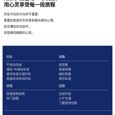
用心灵享受每一段旅程
列车开往的方向并不重要，
重要的是窗外的风景和看风景的心情。
处在嘈杂的动态中，
却是静而细腻的心思。
列车
线路
干线动车组
高铁图
城际/市域动车组
高速铁路
城市轨道交通列车
城际铁路
高速综合检测列车
城市轨道
旅程
话题
铁道搭乘指南
全部内容
热门旅程
小宁交通
了解慧伊创新