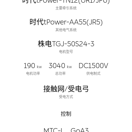
时代tPower-TN12(UR1/JP6)
主要牵引系统
时代tPower-AA55(JR5)
其他电气系统
株电TGJ-50S24-3
电机型号
190
3040
DC1500V
kw
kw
电机功率
总功率
供电制式
接触网/受电弓
受电方式
控制
MTC-I
GoA3