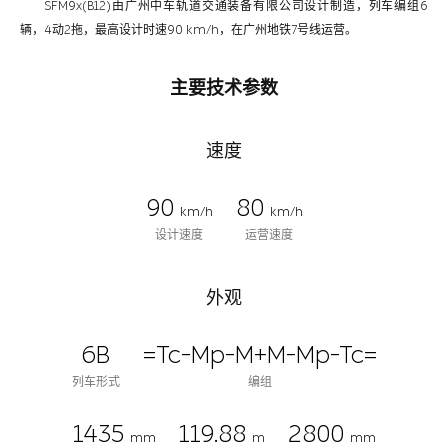
SFM9x(B12)由广州中车轨道交通装备有限公司设计制造，列车编组6
辆，4动2拖，最高设计时速90 km/h，在广州地铁7号线运营。
主要技术参数
速度
90
80
km/h
km/h
设计速度
运营速度
外观
6B
=Tc-Mp-M+M-Mp-Tc=
列车形式
编组
1435
119.88
2800
mm
m
mm