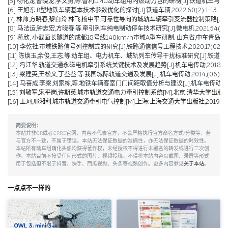
[5] 杨化龙,曹晓龙,李文勇,等.智利DMU动车组用内燃动力包的研制[J].铁道机车与动车,2022
[6] 王旭东.B型地铁车辆基本技术参数优化的探讨[J].铁道车辆,2022,60(2):1-13.
[7] 林帅,方晓春,黎白泠,林飞,杨中平.可靠性导向的城轨车辆牵引变流器控制策略[J].电工技术学
[8] 马法运,钟志宏,方晓春,等.牵引列车纯电制动停车技术研究[J].微电机,2021,54(04):
[9] 蒋欣, 小截面长隧道的成都18号线140km/h市域A型车研制. 山东省,中车青岛四方
[10] 李乾社.市域铁路信号列控制式的研究[J].铁路通信信号工程技术,2020,17(02):10
[11] 陈焕玉,余俊,王志,等.动车组、电力机车、城轨列车传导干扰标准研究[J].铁道机车车辆,20
[12] 冯江华.轨道交通永磁电机牵引系统关键技术及发展趋势[J].机车电传动,2018(06):
[13] 梁建英,王松文,丁叁叁,等.我国城际轨道交通及发展[J].机车电传动,2014,(06):6-9
[14] 马喜成,李梁,刘家栋,等.地铁车辆客室门门间距取值分析与建议[J].机车电传动,2014,
[15] 刘敏军,宋平岗,许期英.城市轨道交通电力牵引控制系统[M].北京:清华大学出版社,
[16] 王珂,邢湘利.城市轨道交通牵引电气控制[M].上海:上海交通大学出版社,2019.
简要说明：
本站并非CR或者CRRC官网，内容不代表官方，不会严格执行官方命名方式/分类等，若
与官方不一致，不属于错误。本站无法保证数据的准确性，亦无法保证数据的时效性。
本站所有动车组萌化头像均获得著作权，未经授权不得进行未署名的转发或进行二次创
作。本站目前不接受任何形式的图片、视频投稿。不得将本站内容以截图、录屏等形式
用于包括但不限于抖音、快手、西瓜视频、头条等视频创作。更多内容参见
关于本站
。
一点点不一样的