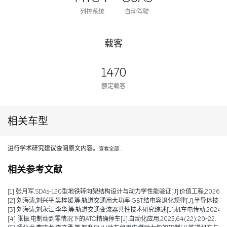
列控系统
自动驾驶
载客
1470
额定载客
相关车型
进行学术研究建议查阅原文内容。
查看全部…
相关参考文献
[1] 张月军.SDAs-120型地铁转向架结构设计与动力学性能验证[J].价值工程,2026,45(2)
[2] 刘海涛,刘兴平,吴梓媛,等.轨道交通用大功率IGBT结电容退化规律[J].半导体技术,2024,
[3] 刘海涛,刘永江,李华,等.轨道交通变流器共性技术研究综述[J].机车电传动,2024,(04)
[4] 张振.电制动到零情况下的ATO精确停车[J].自动化应用,2023,64(22):20-22.