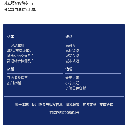
处在嘈杂的动态中，
却是静而细腻的心思。
列车
线路
干线动车组
高铁图
城际/市域动车组
高速铁路
城市轨道交通列车
城际铁路
高速综合检测列车
城市轨道
旅程
话题
铁道搭乘指南
全部内容
热门旅程
小宁交通
了解慧伊创新
关于本站
使用协议与版权信息
隐私政策
参考文献
友情链接
京ICP备17005611号