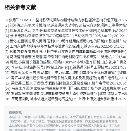
相关参考文献
[1] 张月军.SDAs-120型地铁转向架结构设计与动力学性能验证[J].价值工程,2026,45(2)
[2] 刘海涛,刘兴平,吴梓媛,等.轨道交通用大功率IGBT结电容退化规律[J].半导体技术,2024,
[3] 刘海涛,刘永江,李华,等.轨道交通变流器共性技术研究综述[J].机车电传动,2024,(04)
[4] 张振.电制动到零情况下的ATO精确停车[J].自动化应用,2023,64(22):20-22.
[5] 杨化龙,曹晓龙,李文勇,等.智利DMU动车组用内燃动力包的研制[J].铁道机车与动车,2022
[6] 王旭东.B型地铁车辆基本技术参数优化的探讨[J].铁道车辆,2022,60(2):1-13.
[7] 林帅,方晓春,黎白泠,林飞,杨中平.可靠性导向的城轨车辆牵引变流器控制策略[J].电工技术学
[8] 马法运,钟志宏,方晓春,等.牵引列车纯电制动停车技术研究[J].微电机,2021,54(04):
[9] 蒋欣, 小截面长隧道的成都18号线140km/h市域A型车研制. 山东省,中车青岛四方
[10] 李乾社.市域铁路信号列控制式的研究[J].铁路通信信号工程技术,2020,17(02):10
[11] 陈焕玉,余俊,王志,等.动车组、电力机车、城轨列车传导干扰标准研究[J].铁道机车车辆,20
[12] 冯江华.轨道交通永磁电机牵引系统关键技术及发展趋势[J].机车电传动,2018(06):
[13] 梁建英,王松文,丁叁叁,等.我国城际轨道交通及发展[J].机车电传动,2014,(06):6-9
[14] 马喜成,李梁,刘家栋,等.地铁车辆客室门门间距取值分析与建议[J].机车电传动,2014,
[15] 刘敏军,宋平岗,许期英.城市轨道交通电力牵引控制系统[M].北京:清华大学出版社,
[16] 王珂,邢湘利.城市轨道交通牵引电气控制[M].上海:上海交通大学出版社,2019.
简要说明：
本站并非CR或者CRRC官网，内容不代表官方，不会严格执行官方命名方式/分类等，若
与官方不一致，不属于错误。本站无法保证数据的准确性，亦无法保证数据的时效性。
本站所有动车组萌化头像均获得著作权，未经授权不得进行未署名的转发或进行二次创
作。本站目前不接受任何形式的图片、视频投稿。不得将本站内容以截图、录屏等形式