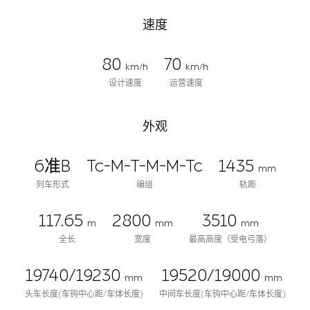
速度
80
70
km/h
km/h
设计速度
运营速度
外观
6准B
Tc-M-T-M-M-Tc
1435
mm
列车形式
编组
轨距
117.65
2800
3510
m
mm
mm
全长
宽度
最高高度（受电弓落）
19740/19230
19520/19000
mm
mm
头车长度(车钩中心距/车体长度)
中间车长度(车钩中心距/车体长度)