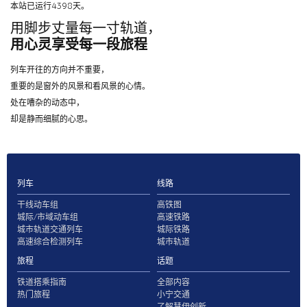
本站已运行4398天。
用脚步丈量每一寸轨道，
用心灵享受每一段旅程
列车开往的方向并不重要，
重要的是窗外的风景和看风景的心情。
处在嘈杂的动态中，
却是静而细腻的心思。
列车
线路
干线动车组
高铁图
城际/市域动车组
高速铁路
城市轨道交通列车
城际铁路
高速综合检测列车
城市轨道
旅程
话题
铁道搭乘指南
全部内容
热门旅程
小宁交通