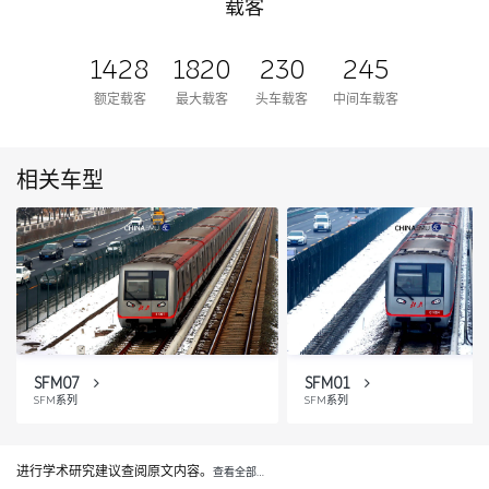
载客
1428
1820
230
245
额定载客
最大载客
头车载客
中间车载客
相关车型
SFM07
SFM01
SFM系列
SFM系列
进行学术研究建议查阅原文内容。
查看全部…