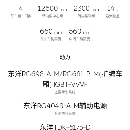
4
12600
2300
14
mm
mm
t
每车厢车门数
转向架中心距
转向架轴距
最大轴重
660
660
mm
mm
头车车钩高度
中间车钩高度
动力
东洋RG698-A-M/RG681-B-M(扩编车
厢) IGBT-VVVF
主要牵引系统
东洋RG4048-A-M辅助电源
其他电气系统
东洋TDK-6175-D