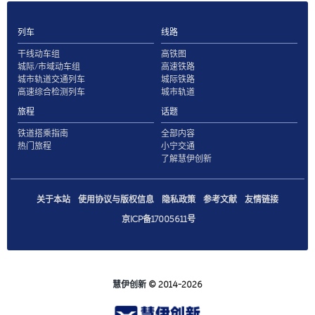
列车
线路
干线动车组
高铁图
城际/市域动车组
高速铁路
城市轨道交通列车
城际铁路
高速综合检测列车
城市轨道
旅程
话题
铁道搭乘指南
全部内容
热门旅程
小宁交通
了解慧伊创新
关于本站
使用协议与版权信息
隐私政策
参考文献
友情链接
京ICP备17005611号
慧伊创新
© 2014-2026