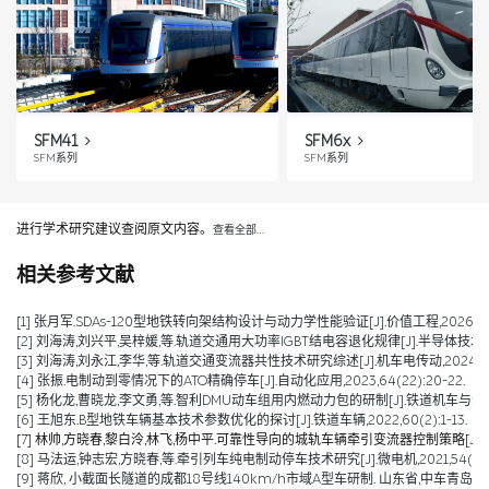
SFM41
SFM6x
SFM系列
SFM系列
进行学术研究建议查阅原文内容。
查看全部…
相关参考文献
[1] 张月军.SDAs-120型地铁转向架结构设计与动力学性能验证[J].价值工程,2026,45(2)
[2] 刘海涛,刘兴平,吴梓媛,等.轨道交通用大功率IGBT结电容退化规律[J].半导体技术,2024,
[3] 刘海涛,刘永江,李华,等.轨道交通变流器共性技术研究综述[J].机车电传动,2024,(04)
[4] 张振.电制动到零情况下的ATO精确停车[J].自动化应用,2023,64(22):20-22.
[5] 杨化龙,曹晓龙,李文勇,等.智利DMU动车组用内燃动力包的研制[J].铁道机车与动车,2022
[6] 王旭东.B型地铁车辆基本技术参数优化的探讨[J].铁道车辆,2022,60(2):1-13.
[7] 林帅,方晓春,黎白泠,林飞,杨中平.可靠性导向的城轨车辆牵引变流器控制策略[J].电工技术学
[8] 马法运,钟志宏,方晓春,等.牵引列车纯电制动停车技术研究[J].微电机,2021,54(04):
[9] 蒋欣, 小截面长隧道的成都18号线140km/h市域A型车研制. 山东省,中车青岛四方