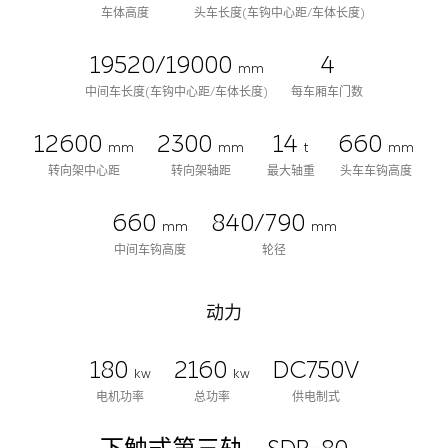
车体高度
头车长度(车钩中心距/车体长度)
19520/19000
4
mm
中间车长度(车钩中心距/车体长度)
每车厢车门数
12600
2300
14
660
mm
mm
t
mm
转向架中心距
转向架轴距
最大轴重
头车车钩高度
660
840/790
mm
mm
中间车钩高度
轮径
动力
180
2160
DC750V
kw
kw
电机功率
总功率
供电制式