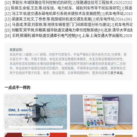
[10] 李乾社.市域铁路信号列控制式的研究[J].铁路通信信号工程技术,2020,17(02):10
[11] 陈焕玉,余俊,王志,等.动车组、电力机车、城轨列车传导干扰标准研究[J].铁道机车车辆,20
[12] 冯江华.轨道交通永磁电机牵引系统关键技术及发展趋势[J].机车电传动,2018(06):
[13] 梁建英,王松文,丁叁叁,等.我国城际轨道交通及发展[J].机车电传动,2014,(06):6-9
[14] 马喜成,李梁,刘家栋,等.地铁车辆客室门门间距取值分析与建议[J].机车电传动,2014,
[15] 刘敏军,宋平岗,许期英.城市轨道交通电力牵引控制系统[M].北京:清华大学出版社,
[16] 王珂,邢湘利.城市轨道交通牵引电气控制[M].上海:上海交通大学出版社,2019.
简要说明：
本站并非CR或者CRRC官网，内容不代表官方，不会严格执行官方命名方式/分类等，若
与官方不一致，不属于错误。本站无法保证数据的准确性，亦无法保证数据的时效性。
本站所有动车组萌化头像均获得著作权，未经授权不得进行未署名的转发或进行二次创
作。本站目前不接受任何形式的图片、视频投稿。不得将本站内容以截图、录屏等形式
用于包括但不限于抖音、快手、西瓜视频、头条等视频创作。更多内容参见
关于本站
。
一点点不一样的