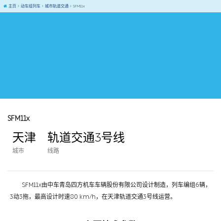
主页
动车组列车
城市轨道交通
SFM11x
SFM11x
天津
轨道交通3号线
城市
线路
SFM11x由中车青岛四方机车车辆股份有限公司设计制造，列车编组6辆，
3动3拖，最高设计时速80 km/h，在天津轨道交通3号线运营。