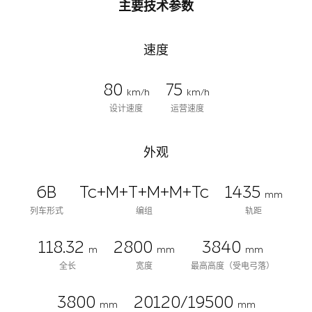
主要技术参数
速度
80
75
km/h
km/h
设计速度
运营速度
外观
6B
Tc+M+T+M+M+Tc
1435
mm
列车形式
编组
轨距
118.32
2800
3840
m
mm
mm
全长
宽度
最高高度（受电弓落）
3800
20120/19500
mm
mm