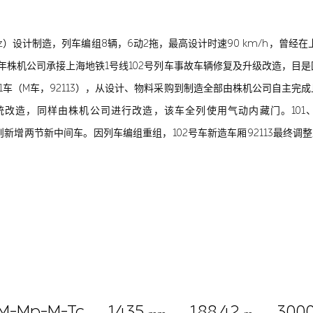
anz）设计制造，列车编组8辆，6动2拖，最高设计时速90 km/h，曾经
6年株机公司承接上海地铁1号线102号列车事故车辆修复及升级改造，目
1车（M车，92113），从设计、物料采购到制造全部由株机公司自主完
改造，同样由株机公司进行改造，该车全列使用气动内藏门。101、10
102号车则新增两节新中间车。因列车编组重组，102号车新造车厢92113最终
M-Mp-M-Tc
1435
188.42
300