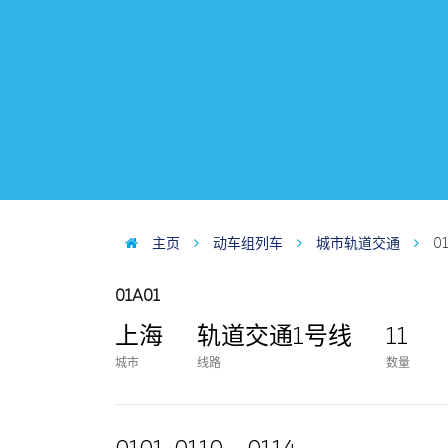
主页
动车组列车
城市轨道交通
0
01A01
上海
轨道交通1号线
11
城市
线路
数量