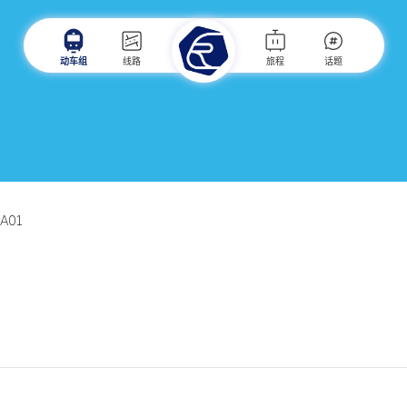
动车组
线路
旅程
话题
1A01