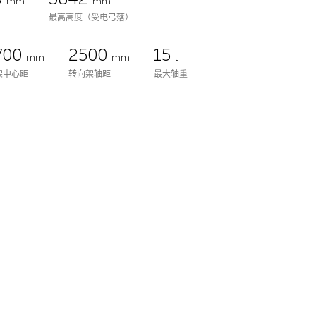
mm
mm
最高高度（受电弓落）
700
2500
15
mm
mm
t
架中心距
转向架轴距
最大轴重