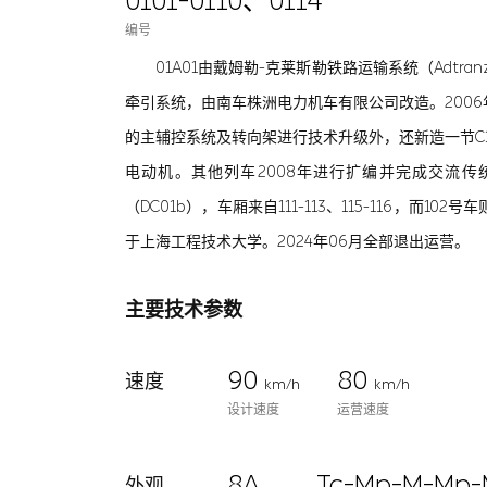
0101-0110、0114
编号
01A01由戴姆勒-克莱斯勒铁路运输系统（Adtr
牵引系统，由南车株洲电力机车有限公司改造。200
的主辅控系统及转向架进行技术升级外，还新造一节C
电动机。其他列车2008年进行扩编并完成交流传统
（DC01b），车厢来自111-113、115-116，而
于上海工程技术大学。2024年06月全部退出运营。
主要技术参数
90
80
速度
km/h
km/h
设计速度
运营速度
8A
Tc-Mp-M-Mp-
外观