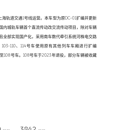
在上海轨道交通1号线运营。本车型为原DC-01扩编并更新
是国内城轨车辆首个直流传动改交流传动项目，除对车辆
成且全部实现国产化，采用南车数代牵引系统河株电交路
3-110、114号车使用原有其他列车车厢进行扩编
调整至108号车。108号车于2023年退役，部分车辆被收藏
0
3842