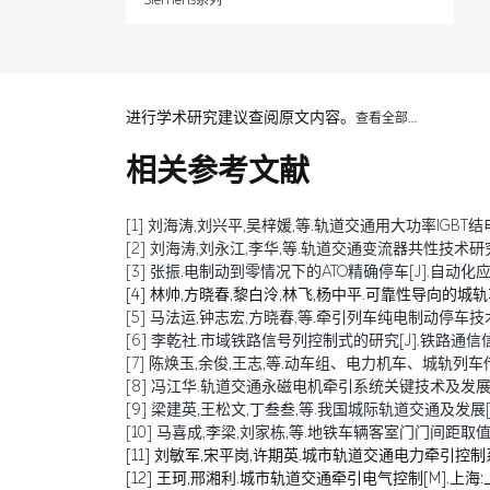
Siemens系列
进行学术研究建议查阅原文内容。
查看全部…
相关参考文献
[1] 刘海涛,刘兴平,吴梓媛,等.轨道交通用大功率IGBT结电容退化
[2] 刘海涛,刘永江,李华,等.轨道交通变流器共性技术研究综述[J
[3] 张振.电制动到零情况下的ATO精确停车[J].自动化应用,20
[4] 林帅,方晓春,黎白泠,林飞,杨中平.可靠性导向的城轨车辆牵
[5] 马法运,钟志宏,方晓春,等.牵引列车纯电制动停车技术研究[J
[6] 李乾社.市域铁路信号列控制式的研究[J].铁路通信信号工程技
[7] 陈焕玉,余俊,王志,等.动车组、电力机车、城轨列车传导干扰
[8] 冯江华.轨道交通永磁电机牵引系统关键技术及发展趋势[J]
[9] 梁建英,王松文,丁叁叁,等.我国城际轨道交通及发展[J].机
[10] 马喜成,李梁,刘家栋,等.地铁车辆客室门门间距取值分析与
[11] 刘敏军,宋平岗,许期英.城市轨道交通电力牵引控制系
[12] 王珂,邢湘利.城市轨道交通牵引电气控制[M].上海: