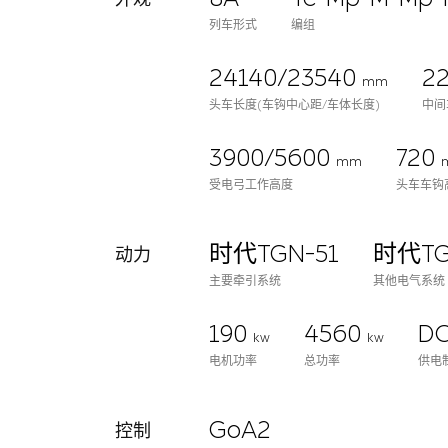
列车形式
编组
24140/23540
2
mm
头车长度(车钩中心距/车体长度)
中间
3900/5600
720
mm
受电弓工作高度
头车车钩
时代TGN-51
时代TG
动力
主要牵引系统
其他电气系统
190
4560
DC
kw
kw
电机功率
总功率
供电
GoA2
控制