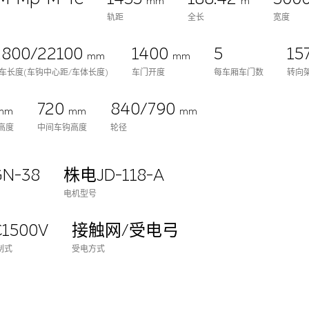
mm
m
轨距
全长
宽度
2800/22100
1400
5
15
mm
mm
车长度(车钩中心距/车体长度)
车门开度
每车厢车门数
转向
720
840/790
mm
mm
mm
高度
中间车钩高度
轮径
N-38
株电JD-118-A
电机型号
1500V
接触网/受电弓
制式
受电方式