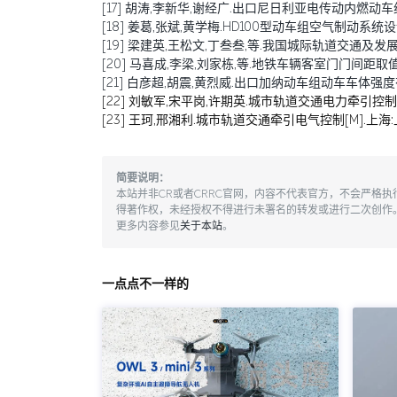
[17] 胡涛,李新华,谢经广.出口尼日利亚电传动内燃动车组动车[J
[18] 姜葛,张斌,黄学梅.HD100型动车组空气制动系统设计及
[19] 梁建英,王松文,丁叁叁,等.我国城际轨道交通及发展[J].机
[20] 马喜成,李梁,刘家栋,等.地铁车辆客室门门间距取值分析与
[21] 白彦超,胡震,黄烈威.出口加纳动车组动车车体强度有限元分
[22] 刘敏军,宋平岗,许期英.城市轨道交通电力牵引控制系
[23] 王珂,邢湘利.城市轨道交通牵引电气控制[M].上海:
简要说明：
本站并非CR或者CRRC官网，内容不代表官方，不会严格
得著作权，未经授权不得进行未署名的转发或进行二次创作
更多内容参见
关于本站
。
一点点不一样的