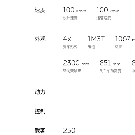
100
100
速度
km/h
km/h
设计速度
运营速度
4x
1M3T
1067
外观
列车形式
编组
轨距
2300
851
mm
mm
转向架轴距
头车车钩高度
动力
控制
230
载客