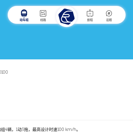
动车组
线路
旅程
话题
D100
4辆，1动3拖，最高设计时速100 km/h。