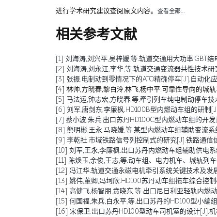
进行学术研究建议查阅原文内容。
查看全部…
相关参考文献
[1] 刘海涛,刘兴平,吴梓媛,等.轨道交通用大功率IGBT结电容退化
[2] 刘海涛,刘永江,李华,等.轨道交通变流器共性技术研究综述[J
[3] 张振.电制动到零情况下的ATO精确停车[J].自动化应用,20
[4] 林帅,方晓春,黎白泠,林飞,杨中平.可靠性导向的城轨车辆牵
[5] 马法运,钟志宏,方晓春,等.牵引列车纯电制动停车技术研究[J
[6] 刘军,唐剑东,李廉枫.HD100B型内燃动车组的研制[J].铁
[7] 蔡小波,朱兵.出口苏丹HD100C型内燃动车组的开发设计[J
[8] 熊明彬,王永,马晓媛,等.某型内燃动车组辅助变流系统设计[
[9] 李乾社.市域铁路信号列控制式的研究[J].铁路通信信号工程技
[10] 刘军,王永,李廉枫.出口苏丹内燃动车组辅助供电系统的设计[
[11] 陈焕玉,余俊,王志,等.动车组、电力机车、城轨列车传导干
[12] 冯江华.轨道交通永磁电机牵引系统关键技术及发展趋势[J
[13] 姚伟,董卿,冯坷欣.HD100苏丹动车组拖车综合控制柜的设计
[14] 高健飞,杨智朋,贲晓东,等.出口尼日利亚轻轨内燃动车组的研
[15] 何国福,朱兵,白永平,等.出口苏丹的HD100型小编组窄轨
[16] 宋保卫.出口苏丹HD100型动车司机室的设计[J].机械研究