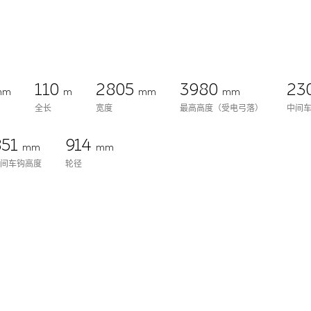
110
2805
3980
23
mm
m
mm
mm
全长
宽度
最高高度（受电弓落）
中间车
851
914
mm
mm
中间车钩高度
轮径