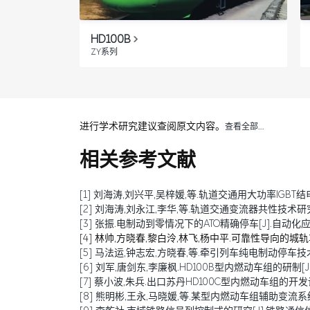
HD100B
ZY系列
进行学术研究建议查阅原文内容。
查看全部…
相关参考文献
[1] 刘海涛,刘兴平,吴梓媛,等.轨道交通用大功率IGBT结电容退化
[2] 刘海涛,刘永江,李华,等.轨道交通变流器共性技术研究综述[J
[3] 张振.电制动到零情况下的ATO精确停车[J].自动化应用,20
[4] 林帅,方晓春,黎白泠,林飞,杨中平.可靠性导向的城轨车辆牵
[5] 马法运,钟志宏,方晓春,等.牵引列车纯电制动停车技术研究[J
[6] 刘军,唐剑东,李廉枫.HD100B型内燃动车组的研制[J].铁
[7] 蔡小波,朱兵.出口苏丹HD100C型内燃动车组的开发设计[J
[8] 熊明彬,王永,马晓媛,等.某型内燃动车组辅助变流系统设计[