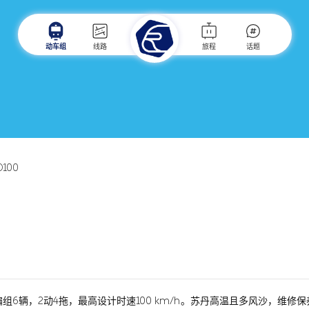
动车组
线路
旅程
话题
D100
编组6辆，2动4拖，最高设计时速100 km/h。苏丹高温且多风沙，维