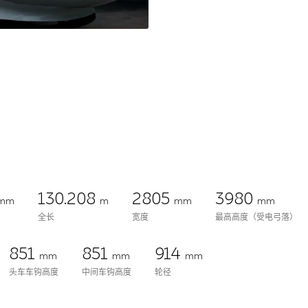
130.208
2805
3980
mm
m
mm
mm
全长
宽度
最高高度（受电弓落）
851
851
914
mm
mm
mm
头车车钩高度
中间车钩高度
轮径