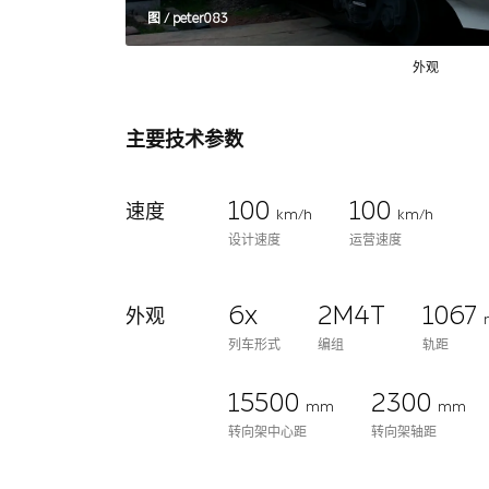
图 / peter083
外观
主要技术参数
100
100
速度
km/h
km/h
设计速度
运营速度
6x
2M4T
1067
外观
列车形式
编组
轨距
15500
2300
mm
mm
转向架中心距
转向架轴距