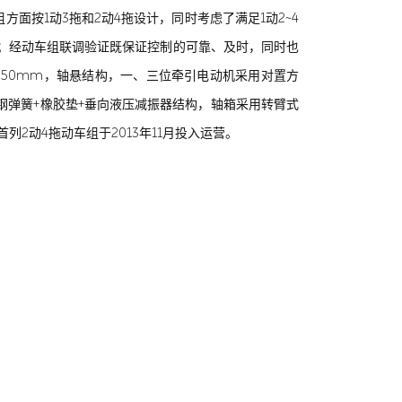
按1动3拖和2动4拖设计，同时考虑了满足1动2~4
信；经动车组联调验证既保证控制的可靠、及时，同时也
×1650mm，轴悬结构，一、三位牵引电动机采用对置方
螺旋钢弹簧+橡胶垫+垂向液压减振器结构，轴箱采用转臂式
2动4拖动车组于2013年11月投入运营。