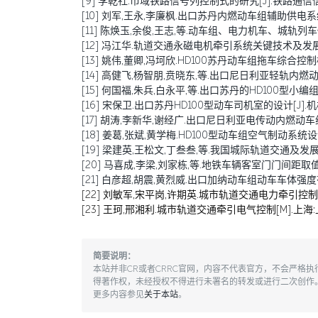
[9] 李乾社.市域铁路信号列控制式的研究[J].铁路通信信号工程技
[10] 刘军,王永,李廉枫.出口苏丹内燃动车组辅助供电系统的设计[
[11] 陈焕玉,余俊,王志,等.动车组、电力机车、城轨列车传导干
[12] 冯江华.轨道交通永磁电机牵引系统关键技术及发展趋势[J
[13] 姚伟,董卿,冯坷欣.HD100苏丹动车组拖车综合控制柜的设计
[14] 高健飞,杨智朋,贲晓东,等.出口尼日利亚轻轨内燃动车组的研
[15] 何国福,朱兵,白永平,等.出口苏丹的HD100型小编组窄轨
[16] 宋保卫.出口苏丹HD100型动车司机室的设计[J].机械研究
[17] 胡涛,李新华,谢经广.出口尼日利亚电传动内燃动车组动车[J
[18] 姜葛,张斌,黄学梅.HD100型动车组空气制动系统设计及
[19] 梁建英,王松文,丁叁叁,等.我国城际轨道交通及发展[J].机
[20] 马喜成,李梁,刘家栋,等.地铁车辆客室门门间距取值分析与
[21] 白彦超,胡震,黄烈威.出口加纳动车组动车车体强度有限元分
[22] 刘敏军,宋平岗,许期英.城市轨道交通电力牵引控制系
[23] 王珂,邢湘利.城市轨道交通牵引电气控制[M].上海:
简要说明：
本站并非CR或者CRRC官网，内容不代表官方，不会严格
得著作权，未经授权不得进行未署名的转发或进行二次创作
更多内容参见
关于本站
。