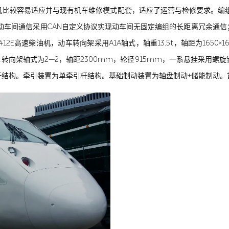
比较容易适应并与现有机车维修模式配套，适应了运营与检修要求。编组方面
，动车间通信采用CAN自定义协议实现动车间无固定编组的长距离冗余通
12E高速柴油机，动车转向架采用A1A轴式，轴重13.5t，轴距为1650
车转向架轴式为2—2，轴距2300mm，轮径915mm，一系悬挂采用
结构。牵引装置为单牵引杆结构。基础制动装置为轴盘制动+储能制动。首列