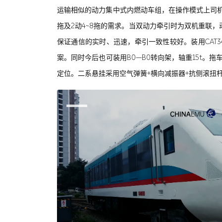
运输相似的动力集中式内燃动车组，在操作模式上司机
拖及2动4~8拖的需求。当双动力牵引时为双机重联
保证通信的实时、迅速，牵引一致性较好。装用CAT34
案。同时今后也可装用B0—B0转向架，轴重15t。拖
定位。二系悬挂采用空气弹簧+横向减振器+抗侧滚扭杆