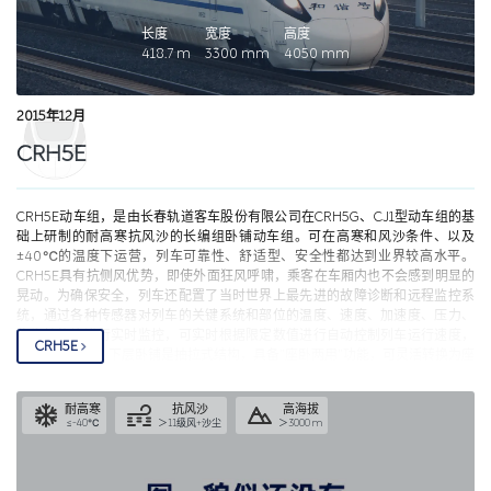
长度
宽度
高度
418.7
m
3300
mm
4050
mm
2015年12月
CRH5E
CRH5E动车组，是由长春轨道客车股份有限公司在CRH5G、CJ1型动车组的基
础上研制的耐高寒抗风沙的长编组卧铺动车组。可在高寒和风沙条件、以及
±40℃的温度下运营，列车可靠性、舒适型、安全性都达到业界较高水平。
CRH5E具有抗侧风优势，即使外面狂风呼啸，乘客在车厢内也不会感到明显的
晃动。为确保安全，列车还配置了当时世界上最先进的故障诊断和远程监控系
统，通过各种传感器对列车的关键系统和部位的温度、速度、加速度、压力、
绝缘性能等进行实时监控，可实时根据限定数值进行自动控制列车运行速度，
CRH5E
做到安全出行。下层卧铺是抽拉式结构，具备“座卧两用”功能，可灵活转换为座
位，作为座位使用时，可将床铺的一部分宽度折起作为靠背的一部分，同时还
提供扶手，而作为卧铺使用时又可恢复床铺宽度，使得动车组既可在夜间以卧
耐高寒
抗风沙
高海拔
车运营，也能在日间以卧代座的形式运营，每个下铺可以作为三个座位使用，
≤-40℃
＞11级风+沙尘
＞3000 m
提高了卧铺动车组的利用率，也提高乘坐舒适性。每节车厢有3个卫生间，可以
减少排队等候的时间，洗手盆也设置了2个。同时，车厢内设有火灾自动报警系
统，列车可根据情况自动降速和自动停车，确保旅客的乘车安全。
2015年12月