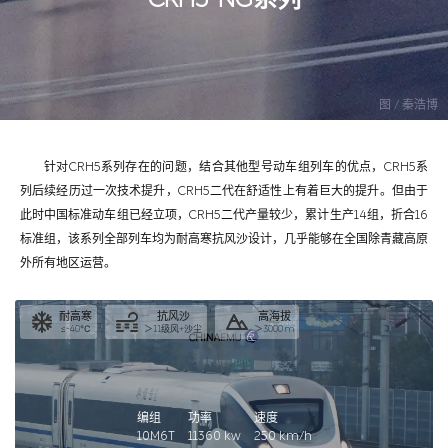
图 / 秦浩博
针对CRH5系列存在的问题，结合其他型号动车组列车的优点，CRH5系
列后续经历过一次技术提升，CRH5二代在舒适性上有着巨大的提升。但由于
此时中国标准动车组已经立项，CRH5二代产量较少，累计生产14组，折合16
标准组，该系列全部列车均为耐高寒抗风沙设计，几乎能够在全国除青藏高原
外所有地区运营。
耐高寒
抗风沙
高海拔
≤-40℃
＞11级风+沙尘
＞3000 m
编组
功率
速度
10M6T
11360
kw
250
km/h