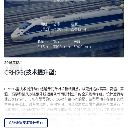
编组
功率
速度
5M3T
7480
kw
250
km/h
长度
宽度
高度
211.5
m
3300
mm
3900
mm
2016年12月
CRH5G(技术提升型)
CRH5G型技术提升动车组是专门针对兰新线特点，以更好适应高寒、高温、高
湿、高原和强风沙强紫外线运用条件而研制生产的全天候动车组，设计运行时
速250 km/h。与既有型号的CRH5G动车组不同的是，该型号动车在原有的技
术平台基础上，对车体结构、车内空间、内装效果以及服务设施等方面进行了
优化提升，从而使旅客得到更好的乘车体验。
2016年10月28日，CRH5G型技
术提升型动车组项目通过铁路总公司设计方案评审。2016年12月，首列CRH5G
型技术提升动车组样车完成组装调试。2017年06月，CRH5G-5218到北京环铁
CRH5G(技术提升型)
进行测试。2017年07月06日，首列CRH5G型技术提升型动车组抵达西安动车