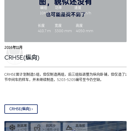
20日，CRH5E首列CRH5E-5201抵达北京环形铁道进行测试。2016年11月18
日，CRH5E获得国家铁路局颁发的型号合格证和制造许可证。2016年12月，该
编组
功率
速度
车曾计划配属哈尔滨局集团，开行哈尔滨至上海的车次，但因各种原因未能开
10M6T
11360
kw
250
km/h
行。2019年01月05日至2021年06月11日期间，开行D335/6（北京-青岛
北）。2021年06月25日起，CRH5E开行乌鲁木齐-西安北的D2701/8次。
2018
长度
宽度
高度
年09月07日（2018TDDC-2-250LW）按样车购买。
418.7
m
3300
mm
4050
mm
2016年11月
CRH5E(纵向)
CRH5E曾计划制造5组，但仅制造两组，后三组拟调整为纵向卧铺，但仅造了1
节中间车的样车，并未继续制造，5203-5205编号至今仍空缺。
CRH5E(纵向)
耐高寒
抗风沙
高海拔
≤-40℃
＞11级风+沙尘
＞3000 m