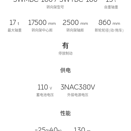
t
转向架型号
自重轴重
17
17500
2500
860
t
mm
mm
mm
最大轴重
转向架中心距
转向架轴距
新轮轮径(动/拖车)
有
停放制动
供电
110
3NAC380V
V
蓄电池电压
外接电源电压
性能
-25~40
130