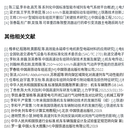
[1] 陈三猛,李丰收,高芳,等.系列化中国标准智能市域列车电气系统平台概述[J].电力机车与城轨车辆,2026
[2] 梁才国,王学亮,李艳昆,等.160 km/h氢能源城际动车组研制[J].铁路技术创新,2025,(0
[3] 王辉.CRH6F型城际动车组双开塞拉门关键技术研究[J].中国设备工程,2020,(23):13
[4] 张春磊,杜广群,吴强,等.可单重四象限整流器运行的牵引变流器主电路损耗与控制研究[J].
其他相关文献
[1] 槐孝纪,程路明,黄鹏程,等.高效能永磁牵引电机新型电磁材料的应用研究[J].电机技术,202
[2] 全国轨道交通电气设备与系统标准化技术委员会(SAC/TC 278).轨道交通电子设备 
[3] 李秋泽,单巍,张英春等.中国高速动车组转向架技术发展及展望[J].机车电传动,2023(0
[4] 刘翰林,杨志刚,吴雨薇,等.250～400 km/h高速列车气动声学性能的仿真研究[J].铁道
[5] 罗春晓.中国高铁动车组巡览[M].中国铁道出版社有限公司,2022.
[6] 张洁,ADAMU Abdulmalik,苏新超等.转向架区域简化对高速列车气动性能的影响（英文）[J].Jou
[7] 任尊松,赵宇嘉,李玉怡,等.高速动车组转向架牵引制动载荷及损伤特征研究[J].机械工程学报,
[8] 中华人民共和国国家标准.标准锅具铁路限界第1部分：机车车辆限界.GB 146.1-2
[9] 丁叁叁,陈大伟,刘加利.中国高速列车研发与展望[J].力学学报,2021,53(01):35-50
[10] 李田,秦登,邹栋等.高速受电弓开闭口运行气动特性及对比研究[J].机械工程学报,2020,
[11] 李和平,严霄蕙.70年来我国铁路机车车辆制动技术的发展历程（续）[J].铁道机车车辆,20
[12] 李和平,严霄蕙.70年来我国铁路机车车辆制动技术的发展历程[J].铁道机车车辆,2019,
[13] 孙中央.列车牵引计算实用教程[M].北京:中国铁道出版社,2019.
[14] 唐明赞,熊小慧,钟睦等.高速列车外风挡安装间距对风挡气动特性的影响[J].铁道科学与工
[15] 中华人民共和国铁道行业标准.机车车辆强度设计及试验鉴定规范转向架 第1部分:转向架构架
[16] 罗一童.中国火车大图集[M].中国铁道出版社有限公司,2019