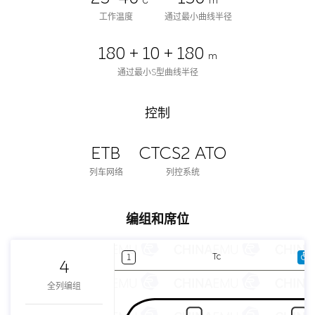
℃
m
工作温度
通过最小曲线半径
180 + 10 + 180
m
通过最小S型曲线半径
控制
ETB
CTCS2 ATO
列车网络
列控系统
编组和席位
Tc
1
4
全列编组