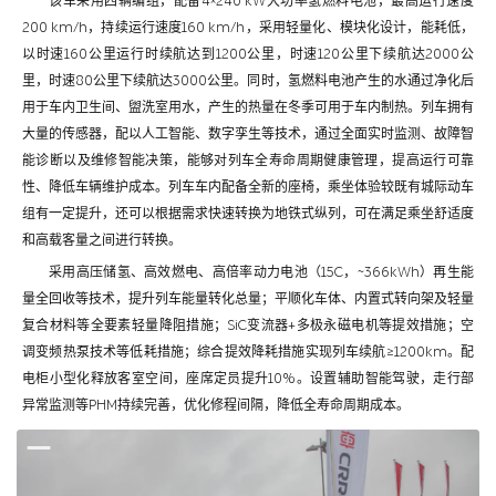
该车采用四辆编组，配备4×240 kW大功率氢燃料电池，最高运行速度
200 km/h，持续运行速度160 km/h，采用轻量化、模块化设计，能耗低，
以时速160公里运行时续航达到1200公里，时速120公里下续航达2000公
里，时速80公里下续航达3000公里。同时，氢燃料电池产生的水通过净化后
用于车内卫生间、盥洗室用水，产生的热量在冬季可用于车内制热。列车拥有
大量的传感器，配以人工智能、数字孪生等技术，通过全面实时监测、故障智
能诊断以及维修智能决策，能够对列车全寿命周期健康管理，提高运行可靠
性、降低车辆维护成本。列车车内配备全新的座椅，乘坐体验较既有城际动车
组有一定提升，还可以根据需求快速转换为地铁式纵列，可在满足乘坐舒适度
和高载客量之间进行转换。
采用高压储氢、高效燃电、高倍率动力电池（15C，~366kWh）再生能
量全回收等技术，提升列车能量转化总量；平顺化车体、内置式转向架及轻量
复合材料等全要素轻量降阻措施；SiC变流器+多极永磁电机等提效措施；空
调变频热泵技术等低耗措施；综合提效降耗措施实现列车续航≥1200km。配
电柜小型化释放客室空间，座席定员提升10%。设置辅助智能驾驶，走行部
异常监测等PHM持续完善，优化修程间隔，降低全寿命周期成本。