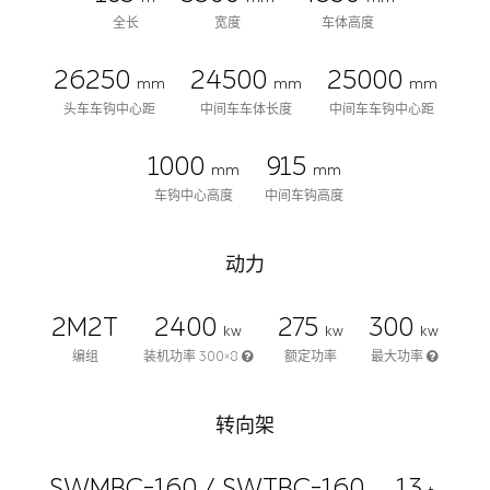
全长
宽度
车体高度
26250
24500
25000
mm
mm
mm
头车车钩中心距
中间车车体长度
中间车车钩中心距
1000
915
mm
mm
车钩中心高度
中间车钩高度
动力
2M2T
2400
275
300
kw
kw
kw
编组
装机功率 300×8
额定功率
最大功率
转向架
SWMBC-160 / SWTBC-160
13