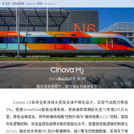
主页
动车组列车
Cinova 2.0系列
Cinova H
2
Cinova H
2
2024年07月问世 共1列
图 / 秦浩博
暂无该车型照片，图为该系列其他车型
Cinova 2.0采用全新流线头型及车体平顺化设计，实现气动阻力降低
5%。搭建SmartCare智能运维系统，将高级修周期延长至7.5年或165万公
里，降低运维成本。将传统硬线电路"控制升级为“硬线电路+LCU”控制，提高
列车逻辑控制、状态监视及故障诊断的智能化水平，配置高性能逻辑控制单元
(LCU)，融合给水系统DTC及BP救援模块，减少整车控制器数量，采用车下电