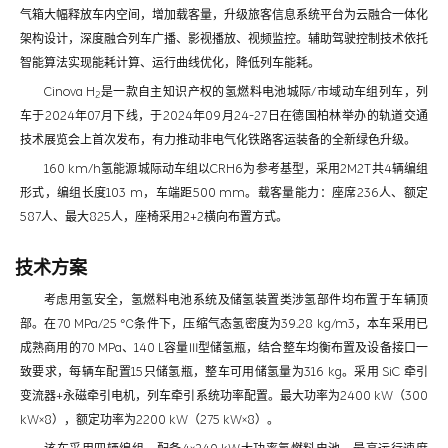
气箱大幅释放车内空间，增加载客量，升级旅客信息系统平台为云融合一体化
架构设计，深度融合列车广播、影视播放、视频监控。辅助驾驶控制技术依托
智能算法实现能耗计算、运行曲线优化，降低列车能耗。
Cinova H
是一款自主知识产权的氢燃料电池城际/市域动车组列车，列
2
车于2024年07月下线，于2024年09月24-27日在德国柏林举办的轨道交通
技术展览会上首次发布，有力推动非电气化铁路客运装备的全新绿色升级。
160 km/h氢能源城际动车组以CRH6为参考基型，采用2M2T共4辆编组
形式，编组长度103 m，车端距500 mm。载客量能力：座席236人、额定
587人、最大825人，座椅采用2+2横向布置方式。
技术方案
考虑用氢安全，氢燃料电池系统及储氢装置类涉氢部件均布置于车辆顶
部。在70 MPa/25 ℃条件下，压缩气态氢密度为39.28 kg/m3，本车采用已
成熟商用的70 MPa、140 L容量Ⅲ型储氢瓶，结合整车均衡布置及设备接口一
致要求，每辆车配置15只储氢瓶，整车可用储氢量为316 kg。采用 SiC 牵引
变流器+永磁牵引电机，列车牵引系统功率配置。最大功率为2400 kW（300
kW×8），额定功率为2200 kW（275 kW×8）。