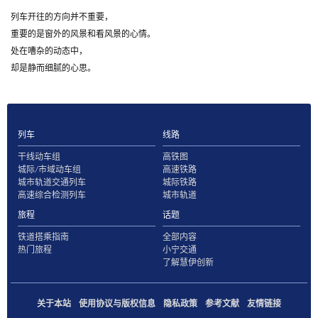
列车开往的方向并不重要，
重要的是窗外的风景和看风景的心情。
处在嘈杂的动态中，
却是静而细腻的心思。
列车
线路
干线动车组
高铁图
城际/市域动车组
高速铁路
城市轨道交通列车
城际铁路
高速综合检测列车
城市轨道
旅程
话题
铁道搭乘指南
全部内容
热门旅程
小宁交通
了解慧伊创新
关于本站
使用协议与版权信息
隐私政策
参考文献
友情链接