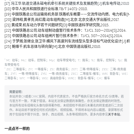
[17] 冯江华.轨道交通永磁电机牵引系统关键技术及发展趋势[J].机车电传动,2018(06):
[18] 中华人民共和国铁道行业标准.TB/T 1407.1-2018.
[19] 中国铁路总公司运输局机务部.铁路机车概要——交流传动内燃、电力机车[M].北京
[20] 梁炜昭,黄孝亮,尚红霞.动车组构造[M].北京:北京交通大学出版社,2017.
[21] 黄成荣.机车动力学若干问题研究[D].中国铁道科学研究院,2015.
[22] 中国铁路总公司.动车组制动盘暂行技术条件：TJ/CL 310—2014[S].2014.
[23] 中国铁路总公司.动车组闸片暂行技术条件：TJ/CL 307—2014[S].2014.
[24] 于梦阁,张继业,张卫华.横风下高速列车流线型头型多目标气动优化设计[J].机械工程学报,
[25] 鲍维千,机车总体与转向架[M].北京:中国铁道出版社,2010.
*
M：动车；Mc：动车，控制车；Mp：动车带受电弓；T：拖车；Tc：拖车，控制车；Tp：拖
车带受电弓
*
ZE：二等座车；ZY：一等座车；ZS：商务座车；ZET：二等/特等座车；ZES：二等/商务座
车；ZYT：一等/特等座车；ZYS：一等/商务座车；ZEC：二等座车/餐车；WR：软卧车；WE：
二等卧车；WY：一等卧车；WG：高级软卧车；WRC：软卧车/餐车；CA：餐车
简要说明：
本站并非CR或者CRRC官网，内容不代表官方，不会严格执行官方命名方式/分类等，若
与官方不一致，不属于错误。本站无法保证数据的准确性，亦无法保证数据的时效性。
本站所有动车组萌化头像均获得著作权，未经授权不得进行未署名的转发或进行二次创
作。本站目前不接受任何形式的图片、视频投稿。不得将本站内容以截图、录屏等形式
用于包括但不限于抖音、快手、西瓜视频、头条等视频创作。更多内容参见
关于本站
。
一点点不一样的