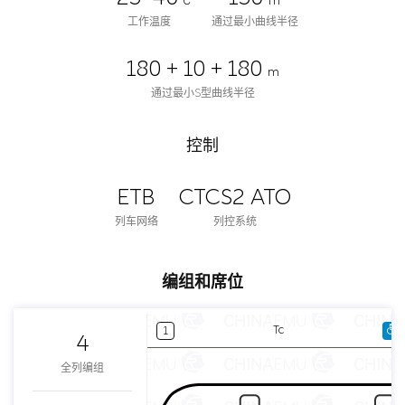
℃
m
工作温度
通过最小曲线半径
180 + 10 + 180
m
通过最小S型曲线半径
控制
ETB
CTCS2 ATO
列车网络
列控系统
编组和席位
Tc
1
4
全列编组