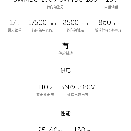
t
转向架型号
自重轴重
17
17500
2500
860
t
mm
mm
mm
最大轴重
转向架中心距
转向架轴距
新轮轮径(动/拖车)
有
停放制动
供电
110
3NAC380V
V
蓄电池电压
外接电源电压
性能
-25~40
130