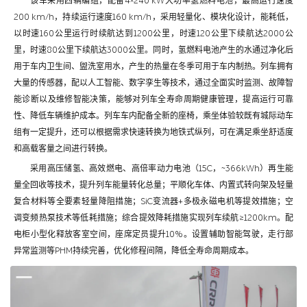
该车采用四辆编组，配备4×240 kW大功率氢燃料电池，最高运行速度
200 km/h，持续运行速度160 km/h，采用轻量化、模块化设计，能耗低，
以时速160公里运行时续航达到1200公里，时速120公里下续航达2000公
里，时速80公里下续航达3000公里。同时，氢燃料电池产生的水通过净化后
用于车内卫生间、盥洗室用水，产生的热量在冬季可用于车内制热。列车拥有
大量的传感器，配以人工智能、数字孪生等技术，通过全面实时监测、故障智
能诊断以及维修智能决策，能够对列车全寿命周期健康管理，提高运行可靠
性、降低车辆维护成本。列车车内配备全新的座椅，乘坐体验较既有城际动车
组有一定提升，还可以根据需求快速转换为地铁式纵列，可在满足乘坐舒适度
和高载客量之间进行转换。
采用高压储氢、高效燃电、高倍率动力电池（15C，~366kWh）再生能
量全回收等技术，提升列车能量转化总量；平顺化车体、内置式转向架及轻量
复合材料等全要素轻量降阻措施；SiC变流器+多极永磁电机等提效措施；空
调变频热泵技术等低耗措施；综合提效降耗措施实现列车续航≥1200km。配
电柜小型化释放客室空间，座席定员提升10%。设置辅助智能驾驶，走行部
异常监测等PHM持续完善，优化修程间隔，降低全寿命周期成本。