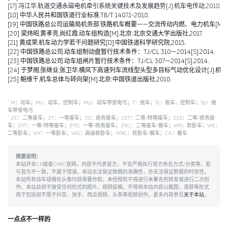
[17] 冯江华.轨道交通永磁电机牵引系统关键技术及发展趋势[J].机车电传动,2018(06):
[18] 中华人民共和国铁道行业标准.TB/T 1407.1-2018.
[19] 中国铁路总公司运输局机务部.铁路机车概要——交流传动内燃、电力机车[M].北京
[20] 梁炜昭,黄孝亮,尚红霞.动车组构造[M].北京:北京交通大学出版社,2017.
[21] 黄成荣.机车动力学若干问题研究[D].中国铁道科学研究院,2015.
[22] 中国铁路总公司.动车组制动盘暂行技术条件：TJ/CL 310—2014[S].2014.
[23] 中国铁路总公司.动车组闸片暂行技术条件：TJ/CL 307—2014[S].2014.
[24] 于梦阁,张继业,张卫华.横风下高速列车流线型头型多目标气动优化设计[J].机械工程学报,
[25] 鲍维千,机车总体与转向架[M].北京:中国铁道出版社,2010.
*
M：动车；Mc：动车，控制车；Mp：动车带受电弓；T：拖车；Tc：拖车，控制车；Tp：拖
车带受电弓
*
ZE：二等座车；ZY：一等座车；ZS：商务座车；ZET：二等/特等座车；ZES：二等/商务座
车；ZYT：一等/特等座车；ZYS：一等/商务座车；ZEC：二等座车/餐车；WR：软卧车；WE：
二等卧车；WY：一等卧车；WG：高级软卧车；WRC：软卧车/餐车；CA：餐车
简要说明：
本站并非CR或者CRRC官网，内容不代表官方，不会严格执行官方命名方式/分类等，若
与官方不一致，不属于错误。本站无法保证数据的准确性，亦无法保证数据的时效性。
本站所有动车组萌化头像均获得著作权，未经授权不得进行未署名的转发或进行二次创
作。本站目前不接受任何形式的图片、视频投稿。不得将本站内容以截图、录屏等形式
用于包括但不限于抖音、快手、西瓜视频、头条等视频创作。更多内容参见
关于本站
。
一点点不一样的