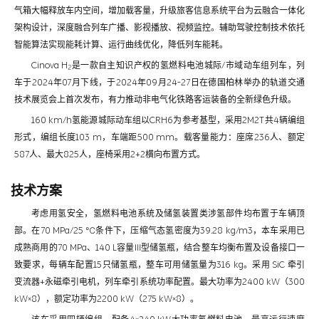
气箱大幅释放车内空间，增加载客量，升级旅客信息系统平台为云融合一体化
架构设计，深度融合列车广播、影视播放、视频监控。辅助驾驶控制技术依托
智能算法实现能耗计算、运行曲线优化，降低列车能耗。
Cinova H
是一款自主知识产权的氢燃料电池城际/市域动车组列车，列
2
车于2024年07月下线，于2024年09月24-27日在德国柏林举办的轨道交通
技术展览会上首次发布，有力推动非电气化铁路客运装备的全新绿色升级。
160 km/h氢能源城际动车组以CRH6为参考基型，采用2M2T共4辆编组
形式，编组长度103 m，车端距500 mm。载客量能力：座席236人、额定
587人、最大825人，座椅采用2+2横向布置方式。
技术方案
考虑用氢安全，氢燃料电池系统及储氢装置类涉氢部件均布置于车辆顶
部。在70 MPa/25 ℃条件下，压缩气态氢密度为39.28 kg/m3，本车采用已
成熟商用的70 MPa、140 L容量Ⅲ型储氢瓶，结合整车均衡布置及设备接口一
致要求，每辆车配置15只储氢瓶，整车可用储氢量为316 kg。采用 SiC 牵引
变流器+永磁牵引电机，列车牵引系统功率配置。最大功率为2400 kW（300
kW×8），额定功率为2200 kW（275 kW×8）。