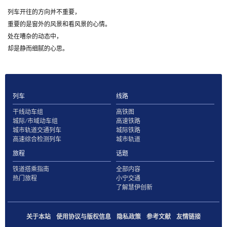
列车开往的方向并不重要，
重要的是窗外的风景和看风景的心情。
处在嘈杂的动态中，
却是静而细腻的心思。
列车
线路
干线动车组
高铁图
城际/市域动车组
高速铁路
城市轨道交通列车
城际铁路
高速综合检测列车
城市轨道
旅程
话题
铁道搭乘指南
全部内容
热门旅程
小宁交通
了解慧伊创新
关于本站
使用协议与版权信息
隐私政策
参考文献
友情链接