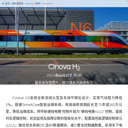
主页
动车组列车
Cinova 2.0系列
Cinova H
2
Cinova H
2
2024年07月问世 共1列
图 / 秦浩博
暂无该车型照片，图为该系列其他车型
Cinova 2.0采用全新流线头型及车体平顺化设计，实现气动阻力降低
5%。搭建SmartCare智能运维系统，将高级修周期延长至7.5年或165万公
里，降低运维成本。将传统硬线电路"控制升级为“硬线电路+LCU”控制，提高
列车逻辑控制、状态监视及故障诊断的智能化水平，配置高性能逻辑控制单元
(LCU)，融合给水系统DTC及BP救援模块，减少整车控制器数量，采用车下电