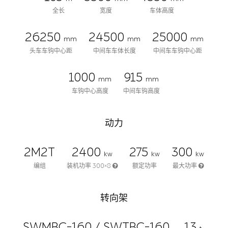
全长
宽度
车体高度
26250
24500
25000
mm
mm
mm
头车车钩中心距
中间车车体长度
中间车车钩中心距
1000
915
mm
mm
车钩中心高度
中间车钩高度
动力
2M2T
2400
275
300
kw
kw
kw
编组
装机功率 300×8
额定功率
最大功率
转向架
SWMBC-160 / SWTBC-160
13