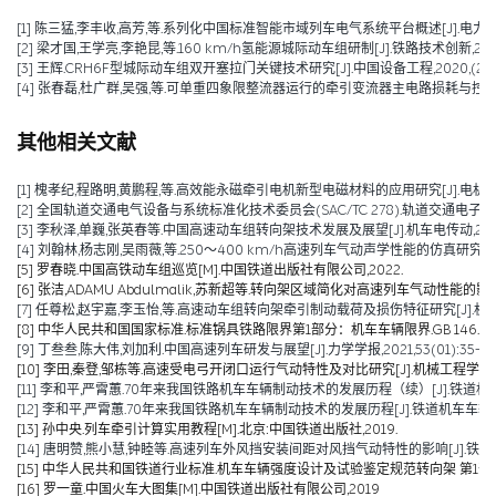
[1] 陈三猛,李丰收,高芳,等.系列化中国标准智能市域列车电气系统平台概述[J].电力机车与城轨车辆,2026
[2] 梁才国,王学亮,李艳昆,等.160 km/h氢能源城际动车组研制[J].铁路技术创新,2025,(0
[3] 王辉.CRH6F型城际动车组双开塞拉门关键技术研究[J].中国设备工程,2020,(23):13
[4] 张春磊,杜广群,吴强,等.可单重四象限整流器运行的牵引变流器主电路损耗与控制研究[J].
其他相关文献
[1] 槐孝纪,程路明,黄鹏程,等.高效能永磁牵引电机新型电磁材料的应用研究[J].电机技术,202
[2] 全国轨道交通电气设备与系统标准化技术委员会(SAC/TC 278).轨道交通电子设备 
[3] 李秋泽,单巍,张英春等.中国高速动车组转向架技术发展及展望[J].机车电传动,2023(0
[4] 刘翰林,杨志刚,吴雨薇,等.250～400 km/h高速列车气动声学性能的仿真研究[J].铁道
[5] 罗春晓.中国高铁动车组巡览[M].中国铁道出版社有限公司,2022.
[6] 张洁,ADAMU Abdulmalik,苏新超等.转向架区域简化对高速列车气动性能的影响（英文）[J].Jou
[7] 任尊松,赵宇嘉,李玉怡,等.高速动车组转向架牵引制动载荷及损伤特征研究[J].机械工程学报,
[8] 中华人民共和国国家标准.标准锅具铁路限界第1部分：机车车辆限界.GB 146.1-2
[9] 丁叁叁,陈大伟,刘加利.中国高速列车研发与展望[J].力学学报,2021,53(01):35-50
[10] 李田,秦登,邹栋等.高速受电弓开闭口运行气动特性及对比研究[J].机械工程学报,2020,
[11] 李和平,严霄蕙.70年来我国铁路机车车辆制动技术的发展历程（续）[J].铁道机车车辆,20
[12] 李和平,严霄蕙.70年来我国铁路机车车辆制动技术的发展历程[J].铁道机车车辆,2019,
[13] 孙中央.列车牵引计算实用教程[M].北京:中国铁道出版社,2019.
[14] 唐明赞,熊小慧,钟睦等.高速列车外风挡安装间距对风挡气动特性的影响[J].铁道科学与工
[15] 中华人民共和国铁道行业标准.机车车辆强度设计及试验鉴定规范转向架 第1部分:转向架构架
[16] 罗一童.中国火车大图集[M].中国铁道出版社有限公司,2019