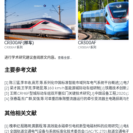
CR300AF(样车)
CR300AF
CR300AF系列
CR300AF系列
进行学术研究建议查阅原文内容。
查看全部…
主要参考文献
[1] 陈三猛,李丰收,高芳,等.系列化中国标准智能市域列车电气系统平台概述[J].电力机车与城轨车辆,2026
[2] 梁才国,王学亮,李艳昆,等.160 km/h氢能源城际动车组研制[J].铁路技术创新,2025,(0
[3] 王辉.CRH6F型城际动车组双开塞拉门关键技术研究[J].中国设备工程,2020,(23):13
[4] 张春磊,杜广群,吴强,等.可单重四象限整流器运行的牵引变流器主电路损耗与控制研究[J].
其他相关文献
[1] 槐孝纪,程路明,黄鹏程,等.高效能永磁牵引电机新型电磁材料的应用研究[J].电机技术,202
[2] 全国轨道交通电气设备与系统标准化技术委员会(SAC/TC 278).轨道交通电子设备 