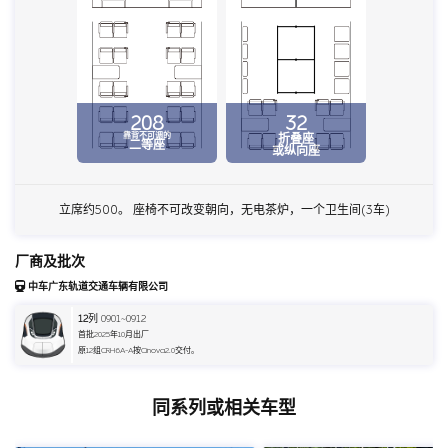
208
32
靠背不可调的
折叠座
二等座
或纵向座
立席约500。 座椅不可改变朝向，无电茶炉，一个卫生间(3车)
厂商及批次
中车广东轨道交通车辆有限公司
12
列 0901~0912
首批2025年10月出厂
原12组CRH6A-A按Cinova2.0交付。
同系列或相关车型