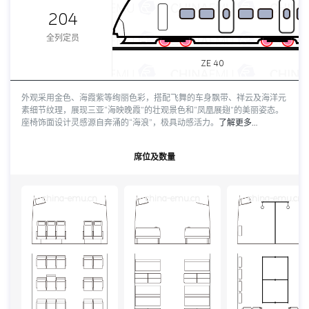
204
全列定员
ZE 40
外观采用金色、海霞紫等绚丽色彩，搭配飞舞的车身飘带、祥云及海洋元
素细节纹理，展现三亚“海映晚霞”的壮观景色和“凤凰展翅”的美丽姿态。
座椅饰面设计灵感源自奔涌的“海浪”，极具动感活力。
了解更多…
席位及数量
china-emu.cn
china-emu.cn
china-emu.cn