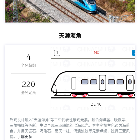
天涯海角
Mc
1
4
全列编组
220
全列定员
ZE 40
外观设计融入“天涯海角”等三亚代表性景观元素，融合海洋蓝、晚霞紫、
三角梅红等色彩，生动再现三亚旖旎的滨海风光。客室座椅主色调为海蓝
色，并用天涯石、海角石、南天一柱、海浪波纹等元素点缀，独具三亚风
情。
了解更多…