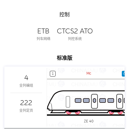
控制
ETB
CTCS2 ATO
列车网络
列控系统
标准版
Mc
1
4
全列编组
222
全列定员
ZE 40