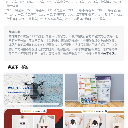
*
M：动车；Mc：动车，控制车；Mp：动车带受电弓；T：拖车；Tc：拖车，控制车；Tp：拖
车带受电弓
*
ZE：二等座车；ZY：一等座车；ZS：商务座车；ZET：二等/特等座车；ZES：二等/商务座
车；ZYT：一等/特等座车；ZYS：一等/商务座车；ZEC：二等座车/餐车；WR：软卧车；WE：
二等卧车；WY：一等卧车；WG：高级软卧车；WRC：软卧车/餐车；CA：餐车
简要说明：
本站并非CR或者CRRC官网，内容不代表官方，不会严格执行官方命名方式/分类等，若
与官方不一致，不属于错误。本站无法保证数据的准确性，亦无法保证数据的时效性。
本站所有动车组萌化头像均获得著作权，未经授权不得进行未署名的转发或进行二次创
作。本站目前不接受任何形式的图片、视频投稿。不得将本站内容以截图、录屏等形式
用于包括但不限于抖音、快手、西瓜视频、头条等视频创作。更多内容参见
关于本站
。
一点点不一样的