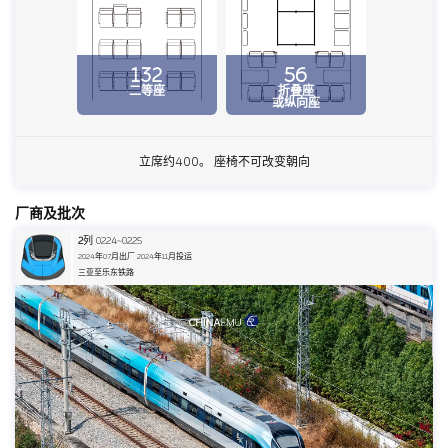
132
56
二等座
折叠座
或纵向座
立席约400。 座椅不可改变朝向
厂商及批次
2
列 0224~0225
2024年07月出厂 2024年11月投运
三亚至乐东铁路