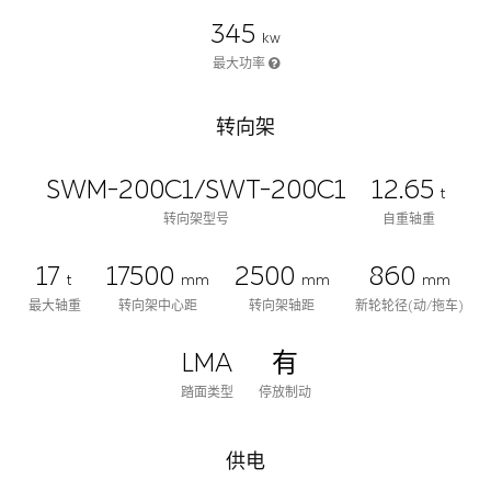
345
kw
最大功率
转向架
SWM-200C1/SWT-200C1
12.65
t
转向架型号
自重轴重
17
17500
2500
860
t
mm
mm
mm
最大轴重
转向架中心距
转向架轴距
新轮轮径(动/拖车)
LMA
有
踏面类型
停放制动
供电