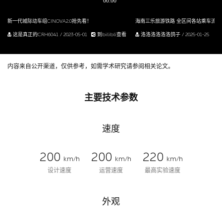
新一代城际动车组CINOVA2.0抢先看！
海南三乐旅游铁路 全区间各站乘车流程
这是真正的CRH6041 / 2023-05-01
到bilibli查看
洛洛洛洛洛洛鸽子 / 2025-01-25
内容来自公开渠道，仅供参考，如需学术研究请参阅相关论文。
主要技术参数
速度
200
200
220
km/h
km/h
km/h
设计速度
运营速度
最高实验速度
外观