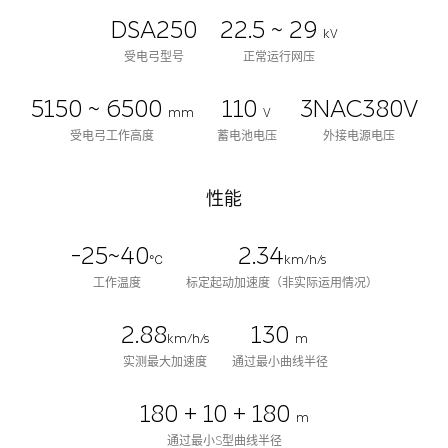
DSA250
22.5 ~ 29
kV
受电弓型号
正常运行网压
5150 ~ 6500
110
3NAC380V
mm
V
受电弓工作高度
蓄电池电压
外接电源电压
性能
-25~40
2.34
℃
km/h/s
工作温度
标定起动加速度（非实际运用情况）
2.88
130
km/h/s
m
实测最大加速度
通过最小曲线半径
180 + 10 + 180
m
通过最小S型曲线半径