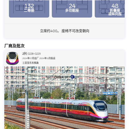
132
24
48
二等座
多功能座
折叠座
或纵向座
立席约400。 座椅不可改变朝向
厂商及批次
2
列 0228~0229
2024年07月出厂 2024年11月投运
三亚至乐东铁路