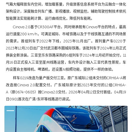
气箱大幅释放车内空间，增加载客量，升级旅客信息系统平台为云融合一体化
架构设计，深度融合列车广播、影视播放、视频监控。辅助驾驶控制技术依托
智能算法实现能耗计算、运行曲线优化，降低列车能耗。
Cinova 2.0基于CR300AF平台，同时继承既有Cinova平台的特点，最高
运行速度200 km/h，可满足城际、市域铁路以及于干线铁路互通的不同场景
的需求。首组列车于2022年下线，2023年01月出厂。首列量产车0220于
2023年12月20日出厂交付武汉都市圈城际铁路，该批列车于2024年11月正式
换装全新涂装。三亚至乐东铁路采购的6组列车于2024年11月初开始交付，11
月16日正式投入三亚至崖州线路运营，车内外设计融入三亚代表性景观，车
内设置自主咖啡机、啤酒机，还设置AI拍照功能，提供不一样的体验。
样车0219改造为量产版交付三亚。原广东城际12组未交付的CRH6A-A将
改造按Cinova 2.0配置交付。广东城际原计划2023年交付的12组CRH6A-
A（原0674~0685）按Cinova2.0交付，2026年04月12日交付首组，04月19
日0901首次在广清/东环等线路进行调试。