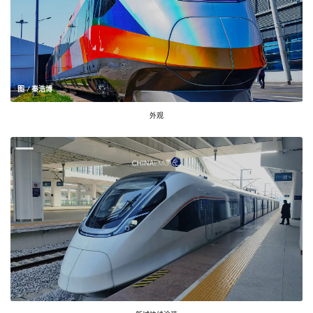
图 / 秦浩博
外观