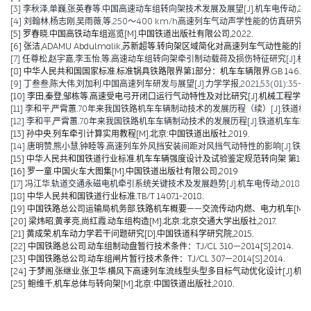
[3] 李秋泽,单巍,张英春等.中国高速动车组转向架技术发展及展望[J].机车电传动,2023(0
[4] 刘翰林,杨志刚,吴雨薇,等.250～400 km/h高速列车气动声学性能的仿真研究[J].铁道
[5] 罗春晓.中国高铁动车组巡览[M].中国铁道出版社有限公司,2022.
[6] 张洁,ADAMU Abdulmalik,苏新超等.转向架区域简化对高速列车气动性能的影响（英文）[J].Jou
[7] 任尊松,赵宇嘉,李玉怡,等.高速动车组转向架牵引制动载荷及损伤特征研究[J].机械工程学报,
[8] 中华人民共和国国家标准.标准锅具铁路限界第1部分：机车车辆限界.GB 146.1-2
[9] 丁叁叁,陈大伟,刘加利.中国高速列车研发与展望[J].力学学报,2021,53(01):35-50
[10] 李田,秦登,邹栋等.高速受电弓开闭口运行气动特性及对比研究[J].机械工程学报,2020,
[11] 李和平,严霄蕙.70年来我国铁路机车车辆制动技术的发展历程（续）[J].铁道机车车辆,20
[12] 李和平,严霄蕙.70年来我国铁路机车车辆制动技术的发展历程[J].铁道机车车辆,2019,
[13] 孙中央.列车牵引计算实用教程[M].北京:中国铁道出版社,2019.
[14] 唐明赞,熊小慧,钟睦等.高速列车外风挡安装间距对风挡气动特性的影响[J].铁道科学与工
[15] 中华人民共和国铁道行业标准.机车车辆强度设计及试验鉴定规范转向架 第1部分:转向架构架
[16] 罗一童.中国火车大图集[M].中国铁道出版社有限公司,2019
[17] 冯江华.轨道交通永磁电机牵引系统关键技术及发展趋势[J].机车电传动,2018(06):
[18] 中华人民共和国铁道行业标准.TB/T 1407.1-2018.
[19] 中国铁路总公司运输局机务部.铁路机车概要——交流传动内燃、电力机车[M].北京
[20] 梁炜昭,黄孝亮,尚红霞.动车组构造[M].北京:北京交通大学出版社,2017.
[21] 黄成荣.机车动力学若干问题研究[D].中国铁道科学研究院,2015.
[22] 中国铁路总公司.动车组制动盘暂行技术条件：TJ/CL 310—2014[S].2014.
[23] 中国铁路总公司.动车组闸片暂行技术条件：TJ/CL 307—2014[S].2014.
[24] 于梦阁,张继业,张卫华.横风下高速列车流线型头型多目标气动优化设计[J].机械工程学报,
[25] 鲍维千,机车总体与转向架[M].北京:中国铁道出版社,2010.