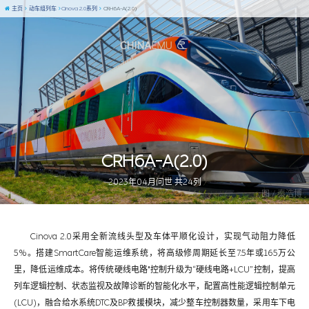
主页
动车组列车
Cinova 2.0系列
CRH6A-A(2.0)
CRH6A-A(2.0)
2023年04月问世 共24列
图 / 秦浩博
Cinova 2.0采用全新流线头型及车体平顺化设计，实现气动阻力降低
5%。搭建SmartCare智能运维系统，将高级修周期延长至7.5年或165万公
里，降低运维成本。将传统硬线电路"控制升级为“硬线电路+LCU”控制，提高
列车逻辑控制、状态监视及故障诊断的智能化水平，配置高性能逻辑控制单元
(LCU)，融合给水系统DTC及BP救援模块，减少整车控制器数量，采用车下电