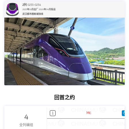
2
列 0233~0234
2025年10月出厂 2026年04月投运
武汉都市圈新城快线
回首之约
Mc
1
4
全列编组