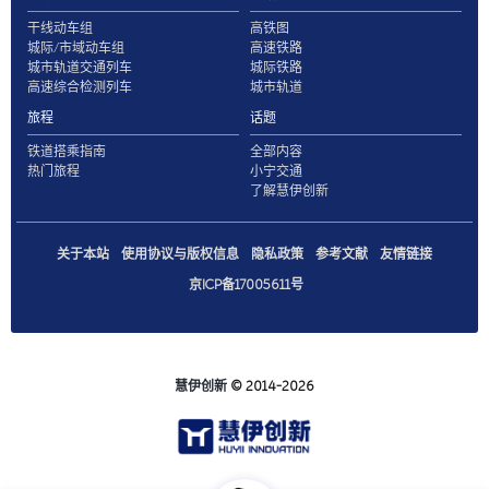
干线动车组
高铁图
城际/市域动车组
高速铁路
城市轨道交通列车
城际铁路
高速综合检测列车
城市轨道
旅程
话题
铁道搭乘指南
全部内容
热门旅程
小宁交通
了解慧伊创新
关于本站
使用协议与版权信息
隐私政策
参考文献
友情链接
京ICP备17005611号
慧伊创新
© 2014-2026