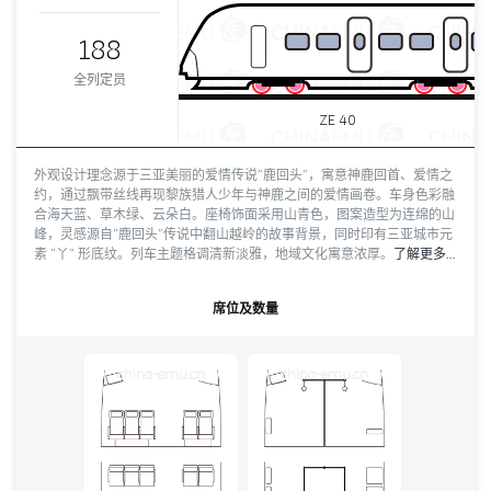
188
全列定员
ZE 40
外观设计理念源于三亚美丽的爱情传说“鹿回头”，寓意神鹿回首、爱情之
约，通过飘带丝线再现黎族猎人少年与神鹿之间的爱情画卷。车身色彩融
合海天蓝、草木绿、云朵白。座椅饰面采用山青色，图案造型为连绵的山
峰，灵感源自“鹿回头”传说中翻山越岭的故事背景，同时印有三亚城市元
素 “丫” 形底纹。列车主题格调清新淡雅，地域文化寓意浓厚。
了解更多…
席位及数量
china-emu.cn
china-emu.cn