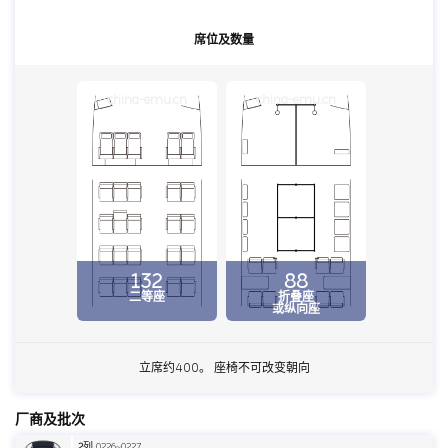
席位及数量
china-emu.cn
china-emu.cn
132
88
二等座
折叠座
或纵向座
立席约400。 座椅不可改变朝向
厂商及批次
2
列 0226~0227