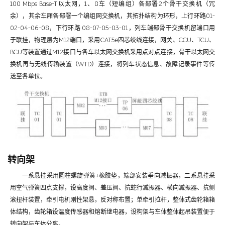
100 Mbps Base-T以太网，1、8车（短编组）各部署2个骨干交换机（冗
余），其余车厢各部署一个编组网交换机，其拓扑结构为环形，上行环路01-
02-04-06-08，下行环路 08-07-05-03-01，列车端部骨干交换机留端口用
于联挂，物理层为M12端口，采用CAT5e四芯绞线连接，网关、CCU、TCU、
BCU等装置通过M12接口与各车以太网交换机采用点对点连接，骨干以太网交
换机再与无线传输装置（WTD）连接，将列车状态信息、故障记录事件等传
送至各单位。
转向架
一系悬挂采用圆柱螺旋弹簧+橡胶垫，端部安装垂向减振器，二系悬挂采
用空气弹簧四点支撑，设高度阀、差压阀、抗蛇行减振器、横向减振器、抗侧
滚扭杆装置，牵引电机刚性架悬，反对称布置；单牵引拉杆，整体式齿轮箱箱
体结构，齿轮箱设温度传感器和熔断继电器，设构架与车体整体起吊装置便于
转向架与车体分离。