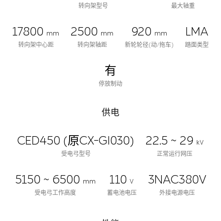
转向架型号
最大轴重
17800
2500
920
LMA
mm
mm
mm
转向架中心距
转向架轴距
新轮轮径(动/拖车)
踏面类型
有
停放制动
供电
CED450 (原CX-GI030)
22.5 ~ 29
kV
受电弓型号
正常运行网压
5150 ~ 6500
110
3NAC380V
mm
V
受电弓工作高度
蓄电池电压
外接电源电压