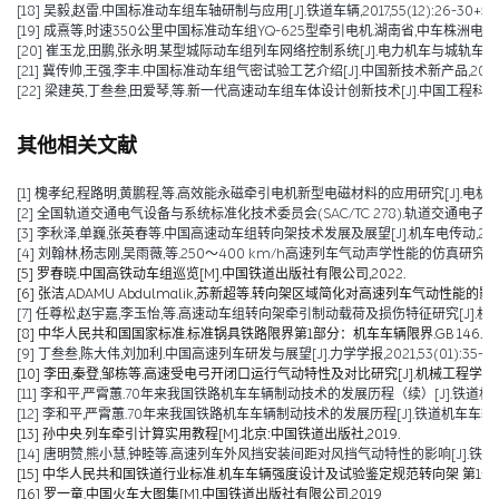
[18] 吴毅,赵雷.中国标准动车组车轴研制与应用[J].铁道车辆,2017,55(12):26-30+56
[19] 成熹等,时速350公里中国标准动车组YQ-625型牵引电机.湖南省,中车株洲电机有限公
[20] 崔玉龙,田鹏,张永明.某型城际动车组列车网络控制系统[J].电力机车与城轨车辆,2017,4
[21] 冀传帅,王强,李丰.中国标准动车组气密试验工艺介绍[J].中国新技术新产品,2016,(1
[22] 梁建英,丁叁叁,田爱琴,等.新一代高速动车组车体设计创新技术[J].中国工程科学,2015,
其他相关文献
[1] 槐孝纪,程路明,黄鹏程,等.高效能永磁牵引电机新型电磁材料的应用研究[J].电机技术,202
[2] 全国轨道交通电气设备与系统标准化技术委员会(SAC/TC 278).轨道交通电子设备 
[3] 李秋泽,单巍,张英春等.中国高速动车组转向架技术发展及展望[J].机车电传动,2023(0
[4] 刘翰林,杨志刚,吴雨薇,等.250～400 km/h高速列车气动声学性能的仿真研究[J].铁道
[5] 罗春晓.中国高铁动车组巡览[M].中国铁道出版社有限公司,2022.
[6] 张洁,ADAMU Abdulmalik,苏新超等.转向架区域简化对高速列车气动性能的影响（英文）[J].Jou
[7] 任尊松,赵宇嘉,李玉怡,等.高速动车组转向架牵引制动载荷及损伤特征研究[J].机械工程学报,
[8] 中华人民共和国国家标准.标准锅具铁路限界第1部分：机车车辆限界.GB 146.1-2
[9] 丁叁叁,陈大伟,刘加利.中国高速列车研发与展望[J].力学学报,2021,53(01):35-50
[10] 李田,秦登,邹栋等.高速受电弓开闭口运行气动特性及对比研究[J].机械工程学报,2020,
[11] 李和平,严霄蕙.70年来我国铁路机车车辆制动技术的发展历程（续）[J].铁道机车车辆,20
[12] 李和平,严霄蕙.70年来我国铁路机车车辆制动技术的发展历程[J].铁道机车车辆,2019,
[13] 孙中央.列车牵引计算实用教程[M].北京:中国铁道出版社,2019.
[14] 唐明赞,熊小慧,钟睦等.高速列车外风挡安装间距对风挡气动特性的影响[J].铁道科学与工
[15] 中华人民共和国铁道行业标准.机车车辆强度设计及试验鉴定规范转向架 第1部分:转向架构架
[16] 罗一童.中国火车大图集[M].中国铁道出版社有限公司,2019