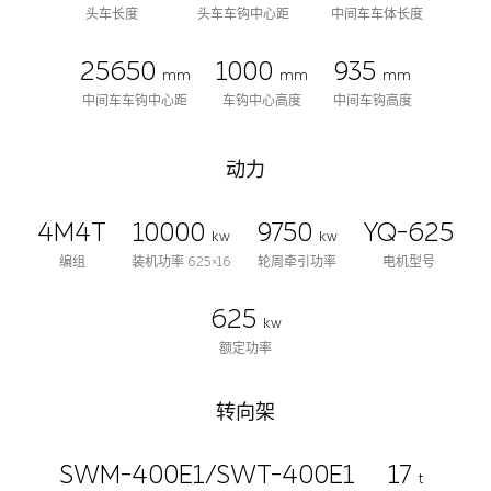
头车长度
头车车钩中心距
中间车车体长度
25650
1000
935
mm
mm
mm
中间车车钩中心距
车钩中心高度
中间车钩高度
动力
4M4T
10000
9750
YQ-625
kw
kw
编组
装机功率 625×16
轮周牵引功率
电机型号
625
kw
额定功率
转向架
SWM-400E1/SWT-400E1
17
t