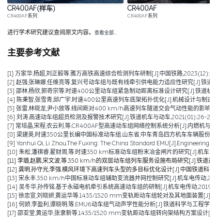
CR400AF(样车)
CR400AF
CR400AF系列
CR400AF系列
进行学术研究建议查阅原文内容。
查看全部…
主要参考文献
[1] 万家华,杨超,刘正毅等.雅万高铁高速综合检测列车研制[J].中国铁路,2023(12):106-
[2] 赵强,张琳娜,任维亮等.复兴号动车组与既有线牵引供电能力适应性研究[J].铁道机车车辆,2
[3] 邵林,杨欣,郭奇宗等.时速400公里动车组紧急制动距离标准设计研究[J].铁道机车车辆,20
[4] 陈秉智,张雪青,邱广宇.时速400公里高速列车底架拓扑优化[J].机械设计与制造,2021,(
[5] 张雷,林晓龙,尹小放等.线间距对400 km/h高速列车隧道交会气动性能的影响[J].高速铁
[6] 刘涛.高速动车组超员检测及报警技术研究[J].铁道机车与动车,2021(01):26-28+5
[7] 常培晶,宋程,衣云利,等.CR400AF型高速动车组网络控制系统分析[J].内燃机与配件,202
[8] 梁建英,时速350公里长编中国标准动车组.山东省,中车青岛四方机车车辆股份有限公司
[9] Yanhui Qi, Li Zhou.The Fuxing: The China Standard EMU[J].Engineering,2
[10] 朱松,潘祺睿,翟财周,等.时速350 km标准动车组粉末冶金闸片的研究[J].机车车辆工艺,
[11] 李璐,赵鹏,宋文波,等.350 km/h的双层动车组列车服务设施布局研究[J].铁道运输与经
[12] 龚明,孙守光,李强.横风环境下高速列车头型的多目标优化设计[J].中国铁道科学,2019,
[13] 宋永丰.350 km/h中国标准动车组辅助变流器并网控制研究[J].机车电传动,2019,(0
[14] 吴冬华,孙传铭.基于永磁电机牵引系统高速动车组的研制[J].机车电传动,2019(01):
[15] 徐忠宣,刘晓妍,黄运华等.1435/1520 mm变轨距动车组轮对及其地面装置[J].机车电
[16] 何娇,李盈利,谭晓明,等.EMU6动车组气动声学性能分析[J].铁道科学与工程学报,2018,15(08):1
[17] 邵亚堂,黄运华,张隶新等.1435/1520 mm变轨距动车组转向架结构方案设计[J].机车