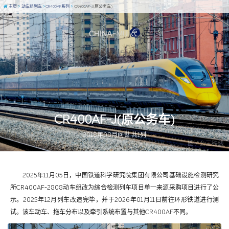
主页
动车组列车
CR400AF系列
CR400AF-J(原公务车)
CR400AF-J(原公务车)
2018年08月问世 共1列
图 / 幺三铁线
2025年11月05日，中国铁道科学研究院集团有限公司基础设施检测研究
所CR400AF-2808动车组改为综合检测列车项目单一来源采购项目进行了公
示。2025年12月列车改造完毕，并于2026年01月11日前往环形铁道进行测
试。该车动车、拖车分布以及牵引系统布置与其他CR400AF不同。