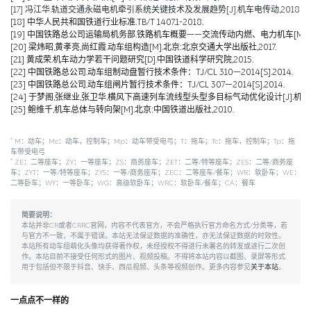
[17] 冯江华.轨道交通永磁电机牵引系统关键技术及发展趋势[J].机车电传动,2018(06):
[18] 中华人民共和国铁道行业标准.TB/T 1407.1-2018.
[19] 中国铁路总公司运输局机务部.铁路机车概要——交流传动内燃、电力机车[M].北京
[20] 梁炜昭,黄孝亮,尚红霞.动车组构造[M].北京:北京交通大学出版社,2017.
[21] 黄成荣.机车动力学若干问题研究[D].中国铁道科学研究院,2015.
[22] 中国铁路总公司.动车组制动盘暂行技术条件：TJ/CL 310—2014[S].2014.
[23] 中国铁路总公司.动车组闸片暂行技术条件：TJ/CL 307—2014[S].2014.
[24] 于梦阁,张继业,张卫华.横风下高速列车流线型头型多目标气动优化设计[J].机械工程学报,
[25] 鲍维千,机车总体与转向架[M].北京:中国铁道出版社,2010.
*
M：动车；Mc：动车，控制车；Mp：动车带受电弓；T：拖车；Tc：拖车，控制车；Tp：拖
车带受电弓
*
ZE：二等座车；ZY：一等座车；ZS：商务座车；ZET：二等/特等座车；ZES：二等/商务座
车；ZYT：一等/特等座车；ZYS：一等/商务座车；ZEC：二等座车/餐车；WR：软卧车；WE：
二等卧车；WY：一等卧车；WG：高级软卧车；WRC：软卧车/餐车；CA：餐车
简要说明：
本站并非CR或者CRRC官网，内容不代表官方，不会严格执行官方命名方式/分类等，若
与官方不一致，不属于错误。本站无法保证数据的准确性，亦无法保证数据的时效性。
本站所有动车组萌化头像均获得著作权，未经授权不得进行未署名的转发或进行二次创
作。本站目前不接受任何形式的图片、视频投稿。不得将本站内容以截图、录屏等形式
用于包括但不限于抖音、快手、西瓜视频、头条等视频创作。更多内容参见
关于本站
。
一点点不一样的