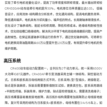
实现了牵引电机轻量化设计，提高了功率密度和转矩密度，最大输出转矩较
CRH380AM动车组牵引电机提升30%，电机单位功率质量比达0.85。 低噪
音设计，应用流体-结构耦合分析技术，优化通风结构，提高电机散热效率、
降低通风噪声，电机具有冷却风量小、噪声低的特点。长周期轴承顺滑技术，
优化设计了轴承结构，能延长检修周期，降低检修成本。绝缘结构耐候性技
术，优化绕组槽口绝缘结构，解决风沙环境下电机绕组绝缘磨损问题，提高产
品耐候性。在保证高速轴承可靠运行的条件下，通过优化轴承结构，可将牵引
电机更换润滑油脂周期从60万公里提升至120万公里，有效提升牵引电机的免
维护周期。
高压系统
CR400动车组动力配置统一，全列分为2个动力单元，统一采用6500V
大功率IGBT元器件。CR400AF牵引变流器采用主辅一体结构，架控驱动方
式。日系和欧系高压母线跨接方式不同，日系采用L型T型插头，跨接稳定，
缺点是拆装麻烦，拆装后需要重新做耐压试验，更换真空包。欧系采用跳线
+半刚性终端，拆装简单，维护方便。缺点是检修强度大，需要清洗绝缘子；
高压线裸露容易触发接地故障，高压拓扑结构需要增加高隔防止母线接地故
障。复兴号采用的结构为日系接头+欧系拓扑，母线布置在3/4/5/6车上，如