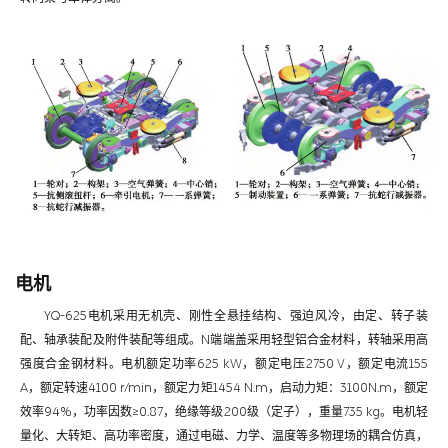
电机
YQ-625电机采用无机壳、刚性全悬挂结构、强迫风冷，由定、转子装
配、轴承装配及附件装配等组成。N端端盖采用轻型铝合金材料，转轴采用高
强度合金钢材料。电机额定功率625 kW，额定电压2750 V，额定电流155
A，额定转速4100 r/min，额定力矩1454 N.m，启动力矩：3100N.m，额定
效率94%，功率因数≥0.87，绝缘等级200级（定子），重量735 kg。电机轻
量化、大转矩、高功率密度，通过电磁、力学、温度等多物理场的耦合仿真，