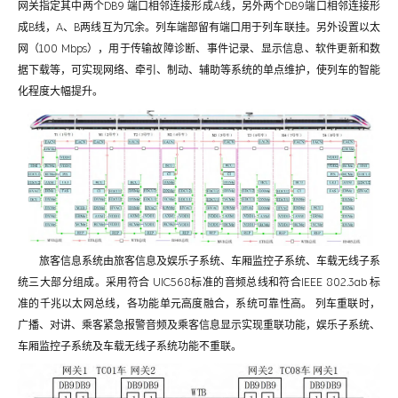
网关指定其中两个DB9 端口相邻连接形成A线，另外两个DB9端口相邻连接形
成B线，A、B两线互为冗余。列车端部留有端口用于列车联挂。另外设置以太
网（100 Mbps），用于传输故障诊断、事件记录、显示信息、软件更新和数
据下载等，可实现网络、牵引、制动、辅助等系统的单点维护，使列车的智能
化程度大幅提升。
旅客信息系统由旅客信息及娱乐子系统、车厢监控子系统、车载无线子系
统三大部分组成。采用符合 UIC568标准的音频总线和符合IEEE 802.3ab 标
准的千兆以太网总线，各功能单元高度融合，系统可靠性高。 列车重联时，
广播、对讲、乘客紧急报警音频及乘客信息显示实现重联功能，娱乐子系统、
车厢监控子系统及车载无线子系统功能不重联。