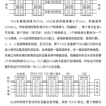
TCN车辆级网络为MVB。MVB总线传输周期小于1ms，传输速率
1.5Mbit/s，列车网络控制系统分为2个网络单元（短编组），每个单元包含4
节车厢，每个网关（非冗余）对应1个网络单元。2个网络单元整体为一个
MVB网络。MVB总线物理层为DB9端口，采用屏蔽双绞线连接，使用针脚1、
2、4、5 连接两根双绞线，互为冗余。每个 MVB 设备两个DB9端口分别与总
线上相邻设备连接形成总线，总线端部一端连接网关，另一端连接终端电阻，
车厢之间和车厢内距离较远的设备采用中继器连接。短编组列车在头车各部署
1个中央控制单元(CCU)，CCU通过MVB网卡连接于总线网络，列车运行时根
据列车运行方向仅有一台 CCU为MVB主设备。
以太环网用于部分列车设备信息传输，采用 TCP/IP 协议，整个网络为