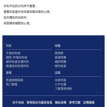
列车开往的方向并不重要，
重要的是窗外的风景和看风景的心情。
处在嘈杂的动态中，
却是静而细腻的心思。
列车
线路
干线动车组
高铁图
城际/市域动车组
高速铁路
城市轨道交通列车
城际铁路
高速综合检测列车
城市轨道
旅程
话题
铁道搭乘指南
全部内容
热门旅程
小宁交通
了解慧伊创新
关于本站
使用协议与版权信息
隐私政策
参考文献
友情链接