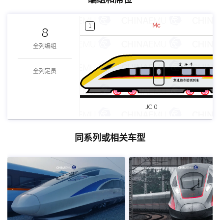
Mc
1
8
全列编组
全列定员
JC 0
同系列或相关车型