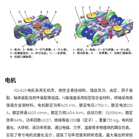
电机
YQ-625电机采用无机壳、刚性全悬挂结构、强迫风冷，由定、转子装
配、轴承装配及附件装配等组成。N端端盖采用轻型铝合金材料，转轴采用高
强度合金钢材料。电机额定功率625 kW，额定电压2750 V，额定电流155
A，额定转速4100 r/min，额定力矩1454 N.m，启动力矩：3100N.m，额定
效率94%，功率因数≥0.87，绝缘等级200级（定子），重量735 kg。电机轻
量化、大转矩、高功率密度，通过电磁、力学、温度等多物理场的耦合仿真，
实现了牵引电机轻量化设计，提高了功率密度和转矩密度，最大输出转矩较