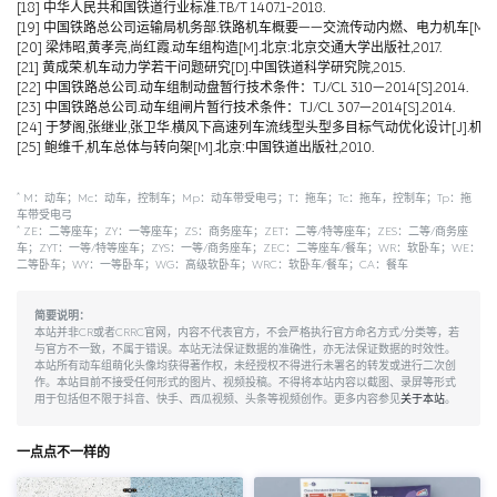
[18] 中华人民共和国铁道行业标准.TB/T 1407.1-2018.
[19] 中国铁路总公司运输局机务部.铁路机车概要——交流传动内燃、电力机车[M].北京
[20] 梁炜昭,黄孝亮,尚红霞.动车组构造[M].北京:北京交通大学出版社,2017.
[21] 黄成荣.机车动力学若干问题研究[D].中国铁道科学研究院,2015.
[22] 中国铁路总公司.动车组制动盘暂行技术条件：TJ/CL 310—2014[S].2014.
[23] 中国铁路总公司.动车组闸片暂行技术条件：TJ/CL 307—2014[S].2014.
[24] 于梦阁,张继业,张卫华.横风下高速列车流线型头型多目标气动优化设计[J].机械工程学报,
[25] 鲍维千,机车总体与转向架[M].北京:中国铁道出版社,2010.
*
M：动车；Mc：动车，控制车；Mp：动车带受电弓；T：拖车；Tc：拖车，控制车；Tp：拖
车带受电弓
*
ZE：二等座车；ZY：一等座车；ZS：商务座车；ZET：二等/特等座车；ZES：二等/商务座
车；ZYT：一等/特等座车；ZYS：一等/商务座车；ZEC：二等座车/餐车；WR：软卧车；WE：
二等卧车；WY：一等卧车；WG：高级软卧车；WRC：软卧车/餐车；CA：餐车
简要说明：
本站并非CR或者CRRC官网，内容不代表官方，不会严格执行官方命名方式/分类等，若
与官方不一致，不属于错误。本站无法保证数据的准确性，亦无法保证数据的时效性。
本站所有动车组萌化头像均获得著作权，未经授权不得进行未署名的转发或进行二次创
作。本站目前不接受任何形式的图片、视频投稿。不得将本站内容以截图、录屏等形式
用于包括但不限于抖音、快手、西瓜视频、头条等视频创作。更多内容参见
关于本站
。
一点点不一样的