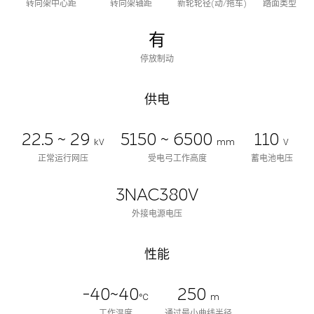
转向架中心距
转向架轴距
新轮轮径(动/拖车)
踏面类型
有
停放制动
供电
22.5 ~ 29
5150 ~ 6500
110
kV
mm
V
正常运行网压
受电弓工作高度
蓄电池电压
3NAC380V
外接电源电压
性能
-40~40
250
℃
m
工作温度
通过最小曲线半径