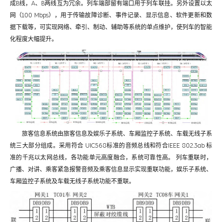
成B线，A、B两线互为冗余。列车端部留有端口用于列车联挂。另外设置以太
网（100 Mbps），用于传输故障诊断、事件记录、显示信息、软件更新和数
据下载等，可实现网络、牵引、制动、辅助等系统的单点维护，使列车的智能
化程度大幅提升。
旅客信息系统由旅客信息及娱乐子系统、车厢监控子系统、车载无线子系
统三大部分组成。采用符合 UIC568标准的音频总线和符合IEEE 802.3ab 标
准的千兆以太网总线，各功能单元高度融合，系统可靠性高。 列车重联时，
广播、对讲、乘客紧急报警音频及乘客信息显示实现重联功能，娱乐子系统、
车厢监控子系统及车载无线子系统功能不重联。