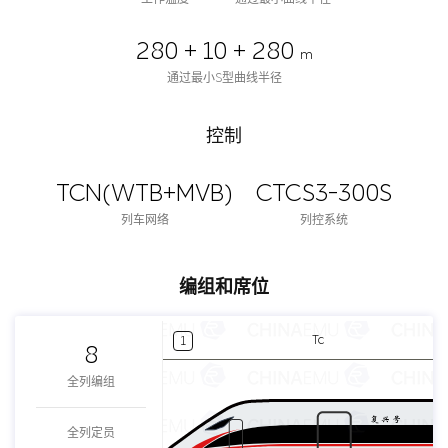
280 + 10 + 280
m
通过最小S型曲线半径
控制
TCN(WTB+MVB)
CTCS3-300S
列车网络
列控系统
编组和席位
Tc
1
8
全列编组
全列定员