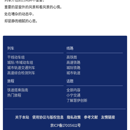
列车开往的方向并不重要，
重要的是窗外的风景和看风景的心情。
处在嘈杂的动态中，
却是静而细腻的心思。
列车
线路
干线动车组
高铁图
城际/市域动车组
高速铁路
城市轨道交通列车
城际铁路
高速综合检测列车
城市轨道
旅程
话题
铁道搭乘指南
全部内容
热门旅程
小宁交通
了解慧伊创新
关于本站
使用协议与版权信息
隐私政策
参考文献
友情链接
京ICP备17005611号