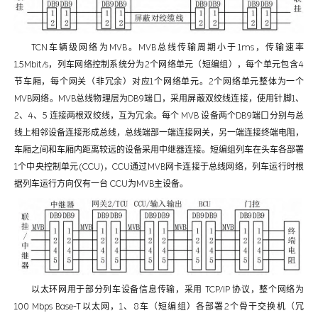
TCN车辆级网络为MVB。MVB总线传输周期小于1ms，传输速率
1.5Mbit/s，列车网络控制系统分为2个网络单元（短编组），每个单元包含4
节车厢，每个网关（非冗余）对应1个网络单元。2个网络单元整体为一个
MVB网络。MVB总线物理层为DB9端口，采用屏蔽双绞线连接，使用针脚1、
2、4、5 连接两根双绞线，互为冗余。每个 MVB 设备两个DB9端口分别与总
线上相邻设备连接形成总线，总线端部一端连接网关，另一端连接终端电阻，
车厢之间和车厢内距离较远的设备采用中继器连接。短编组列车在头车各部署
1个中央控制单元(CCU)，CCU通过MVB网卡连接于总线网络，列车运行时根
据列车运行方向仅有一台 CCU为MVB主设备。
以太环网用于部分列车设备信息传输，采用 TCP/IP 协议，整个网络为
100 Mbps Base-T以太网，1、8车（短编组）各部署2个骨干交换机（冗