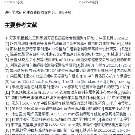
CR400AF系列
CR400AF系列
进行学术研究建议查阅原文内容。
查看全部…
主要参考文献
[1] 万家华,杨超,刘正毅等.雅万高铁高速综合检测列车研制[J].中国铁路,2023(12):106-
[2] 赵强,张琳娜,任维亮等.复兴号动车组与既有线牵引供电能力适应性研究[J].铁道机车车辆,2
[3] 邵林,杨欣,郭奇宗等.时速400公里动车组紧急制动距离标准设计研究[J].铁道机车车辆,20
[4] 陈秉智,张雪青,邱广宇.时速400公里高速列车底架拓扑优化[J].机械设计与制造,2021,(
[5] 张雷,林晓龙,尹小放等.线间距对400 km/h高速列车隧道交会气动性能的影响[J].高速铁
[6] 刘涛.高速动车组超员检测及报警技术研究[J].铁道机车与动车,2021(01):26-28+5
[7] 常培晶,宋程,衣云利,等.CR400AF型高速动车组网络控制系统分析[J].内燃机与配件,202
[8] 梁建英,时速350公里长编中国标准动车组.山东省,中车青岛四方机车车辆股份有限公司
[9] Yanhui Qi, Li Zhou.The Fuxing: The China Standard EMU[J].Engineering,2
[10] 朱松,潘祺睿,翟财周,等.时速350 km标准动车组粉末冶金闸片的研究[J].机车车辆工艺,
[11] 李璐,赵鹏,宋文波,等.350 km/h的双层动车组列车服务设施布局研究[J].铁道运输与经
[12] 龚明,孙守光,李强.横风环境下高速列车头型的多目标优化设计[J].中国铁道科学,2019,
[13] 宋永丰.350 km/h中国标准动车组辅助变流器并网控制研究[J].机车电传动,2019,(0
[14] 吴冬华,孙传铭.基于永磁电机牵引系统高速动车组的研制[J].机车电传动,2019(01):
[15] 徐忠宣,刘晓妍,黄运华等.1435/1520 mm变轨距动车组轮对及其地面装置[J].机车电
[16] 何娇,李盈利,谭晓明,等.EMU6动车组气动声学性能分析[J].铁道科学与工程学报,2018,15(08):1
[17] 邵亚堂,黄运华,张隶新等.1435/1520 mm变轨距动车组转向架结构方案设计[J].机车
[18] 吴毅,赵雷.中国标准动车组车轴研制与应用[J].铁道车辆,2017,55(12):26-30+56