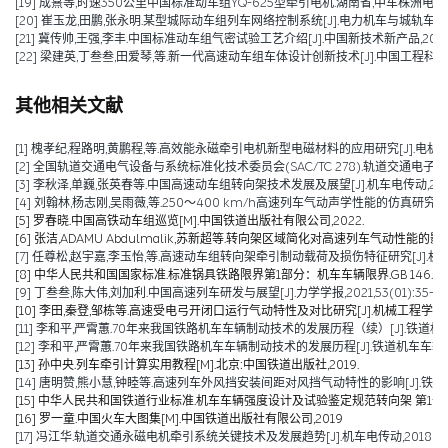
[19] 成熹等,时速350公里中国标准动车组YQ-625型牵引电机.湖南省,中车株洲电机有限公
[20] 崔玉龙,田鹏,张永明.某型城际动车组列车网络控制系统[J].电力机车与城轨车辆,2017,4
[21] 冀传帅,王强,李丰.中国标准动车组气密试验工艺介绍[J].中国新技术新产品,2016,(1
[22] 梁建英,丁叁叁,田爱琴,等.新一代高速动车组车体设计创新技术[J].中国工程科学,2015,
其他相关文献
[1] 槐孝纪,程路明,黄鹏程,等.高效能永磁牵引电机新型电磁材料的应用研究[J].电机技术,202
[2] 全国轨道交通电气设备与系统标准化技术委员会(SAC/TC 278).轨道交通电子设备 
[3] 李秋泽,单巍,张英春等.中国高速动车组转向架技术发展及展望[J].机车电传动,2023(0
[4] 刘翰林,杨志刚,吴雨薇,等.250～400 km/h高速列车气动声学性能的仿真研究[J].铁道
[5] 罗春晓.中国高铁动车组巡览[M].中国铁道出版社有限公司,2022.
[6] 张洁,ADAMU Abdulmalik,苏新超等.转向架区域简化对高速列车气动性能的影响（英文）[J].Jou
[7] 任尊松,赵宇嘉,李玉怡,等.高速动车组转向架牵引制动载荷及损伤特征研究[J].机械工程学报,
[8] 中华人民共和国国家标准.标准锅具铁路限界第1部分：机车车辆限界.GB 146.1-2
[9] 丁叁叁,陈大伟,刘加利.中国高速列车研发与展望[J].力学学报,2021,53(01):35-50
[10] 李田,秦登,邹栋等.高速受电弓开闭口运行气动特性及对比研究[J].机械工程学报,2020,
[11] 李和平,严霄蕙.70年来我国铁路机车车辆制动技术的发展历程（续）[J].铁道机车车辆,20
[12] 李和平,严霄蕙.70年来我国铁路机车车辆制动技术的发展历程[J].铁道机车车辆,2019,
[13] 孙中央.列车牵引计算实用教程[M].北京:中国铁道出版社,2019.
[14] 唐明赞,熊小慧,钟睦等.高速列车外风挡安装间距对风挡气动特性的影响[J].铁道科学与工
[15] 中华人民共和国铁道行业标准.机车车辆强度设计及试验鉴定规范转向架 第1部分:转向架构架
[16] 罗一童.中国火车大图集[M].中国铁道出版社有限公司,2019
[17] 冯江华.轨道交通永磁电机牵引系统关键技术及发展趋势[J].机车电传动,2018(06):