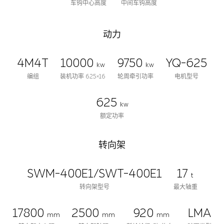
车钩中心高度
中间车钩高度
动力
4M4T
10000
9750
YQ-625
kw
kw
编组
装机功率 625×16
轮周牵引功率
电机型号
625
kw
额定功率
转向架
SWM-400E1/SWT-400E1
17
t
转向架型号
最大轴重
17800
2500
920
LMA
mm
mm
mm