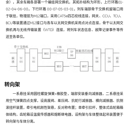
余），其余车厢各部署一个编组网交换机，其拓扑结构为环形，上行环路01-
02-04-06-08，下行环路 08-07-05-03-01，列车端部骨干交换机留端口用
于联挂，物理层为M12端口，采用CAT5e四芯绞线连接，网关、CCU、TCU、
BCU等装置通过M12接口与各车以太网交换机采用点对点连接，骨干以太网交
换机再与无线传输装置（WTD）连接，将列车状态信息、故障记录事件等传
送至各单位。
转向架
一系悬挂采用圆柱螺旋弹簧+橡胶垫，端部安装垂向减振器，二系悬挂采
用空气弹簧四点支撑，设高度阀、差压阀、抗蛇行减振器、横向减振器、抗侧
滚扭杆装置，牵引电机刚性架悬，反对称布置；单牵引拉杆，整体式齿轮箱箱
体结构，齿轮箱设温度传感器和熔断继电器，设构架与车体整体起吊装置便于
转向架与车体分离。