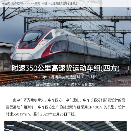
主页
动车组列车
CR400AF系列
时速350公里高速货运动车组(四方)
时速350公里高速货运动车组(四方)
2020年04月问世 未制造整列（0.25列）
图 / 幺三铁线
暂无该车型照片，图为该系列其他车型
由中车齐齐哈尔牵头，中车四方、中车唐山、中车长客分别研发设计的高
速货运动车组列车，中车四方生产的货运动车组采用CR400AF的头型，设计
时速350 km/h，整车2020年12月23日下线。