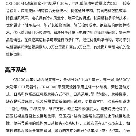
CRH380AM动车组牵引电机提升30%，电机单位功率质量比达0.85。 低噪
音设计，应用流体-结构耦合分析技术，优化通风结构，提高电机散热效率、
降低通风噪声，电机具有冷却风量小、噪声低的特点。长周期轴承顺滑技术，
优化设计了轴承结构，能延长检修周期，降低检修成本。绝缘结构耐候性技
术，优化绕组槽口绝缘结构，解决风沙环境下电机绕组绝缘磨损问题，提高产
品耐候性。在保证高速轴承可靠运行的条件下，通过优化轴承结构，可将牵引
电机更换润滑油脂周期从60万公里提升至120万公里，有效提升牵引电机的免
维护周期。
高压系统
CR400动车组动力配置统一，全列分为2个动力单元，统一采用6500V
大功率IGBT元器件。CR400AF牵引变流器采用主辅一体结构，架控驱动方
式。日系和欧系高压母线跨接方式不同，日系采用L型T型插头，跨接稳定，
缺点是拆装麻烦，拆装后需要重新做耐压试验，更换真空包。欧系采用跳线
+半刚性终端，拆装简单，维护方便。缺点是检修强度大，需要清洗绝缘子；
高压线裸露容易触发接地故障，高压拓扑结构需要增加高隔防止母线接地故
障。复兴号采用的结构为日系接头+欧系拓扑，母线布置在3/4/5/6车上，如
需通过轮渡等场景需要解编，采取的方式为断开2/3车和（或）6/7车，而无