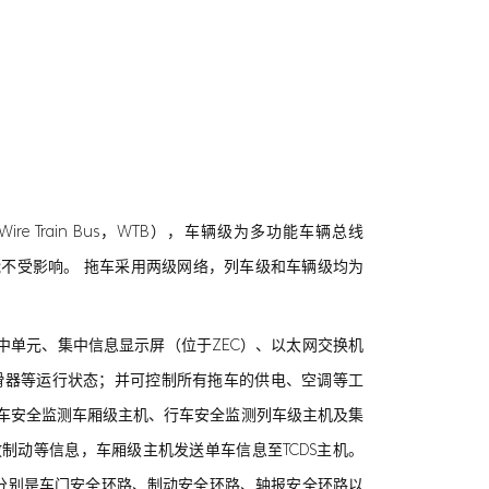
Train Bus，WTB），车辆级为多功能车辆总线
诊断功能不受影响。 拖车采用两级网络，列车级和车辆级均为
单元、集中信息显示屏（位于ZEC）、以太网交换机
滑器等运行状态；并可控制所有拖车的供电、空调等工
行车安全监测车厢级主机、行车安全监测列车级主机及集
制动等信息，车厢级主机发送单车信息至TCDS主机。
环路分别是车门安全环路、制动安全环路、轴报安全环路以