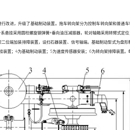
基础上进行改进，升级了基础制动装置。拖车转向架分为控制车转向架和普通
一系悬挂采用圆柱螺旋钢弹簧+垂向油压减振器，轮对轴箱采用转臂式定位
架二位端加装排障装置，设扫石器装置、信号轴端。基础制动型式为盘形制
悬挂装置；4为基础制动装置；5为速度传感器安装；6为转向架排障装置