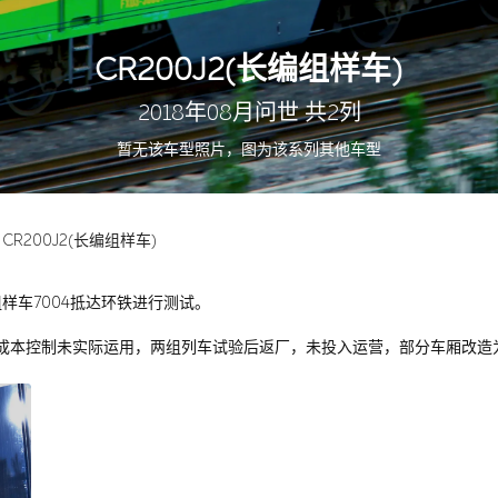
CR200J2(长编组样车)
2018年08月问世 共2列
暂无该车型照片，图为该系列其他车型
CR200J2(长编组样车)
组样车7004抵达环铁进行测试。
，但因成本控制未实际运用，两组列车试验后返厂，未投入运营，部分车厢改