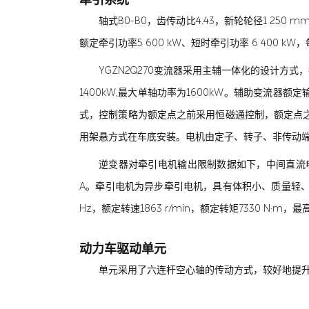
牵引系统
轴式B0-B0，齿传动比4.43，新轮轮径1 250 m
额定牵引功率5 600 kW、短时牵引功率 6 400 kW
YGZN2Q270变流器采用主辅一体化的设计方
1400kW,最大单轴功率为1600kW。辅助变流器额
式，控制策略为额定点之前采用恒磁通控制，额定点
用架悬方式在车底安装。电机由定子、转子、非传动
逆变器对牵引电机输出限制数据如下，中间直流电压36
A。牵引电机为异步牵引电机，具有体积小、质量轻、功率密
Hz，额定转速1863 r/min，额定转矩7330 N·m，最高
动力车驱动单元
单元采用了六连杆空心轴的传动方式，较好地提