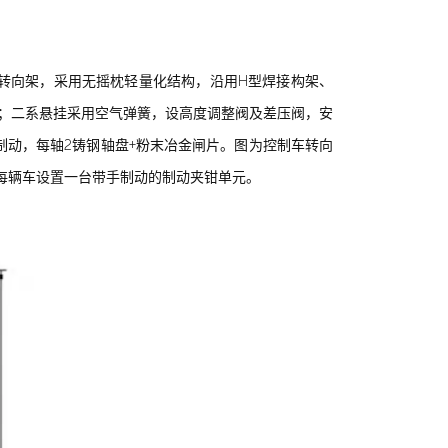
车转向架，采用无摇枕轻量化结构，沿用H型焊接构架、
；二系悬挂采用空气弹簧，设高度调整阀及差压阀，安
动，每轴2铸钢轴盘+粉末冶金闸片。图为控制车转向
。每辆车设置一台带手制动的制动夹钳单元。