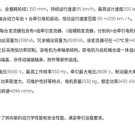
m、全磨耗轮径1 150 mm，持续运行速度95 km/h，最高设计速度200 k
，每台动力车由 4 台牵引电机驱动，恒功运行速度范围 95 ～200 km / h。
式，每台变流器包含有4组牵引变流器、2组辅助变流器，分别向4台牵引
定输出容量为130KVA，冗余输出容量为260KVA，该变流器可在-40
之后采用恒功率控制。该电机为单轴承结构，即电机与齿轮箱合成一体组
端端盖、非传动端端轴承、附件等部件组成。
00 V，最高工作频率350 Hz，牵引最大电压2808 V，制动最大电压
度大、可维护性好等特点，电机质量2130 kg，额定功率1430 kW，额定
转速4094 r/min。
升了转向架的动力学性能和安全性能，满足牵引运载要求。