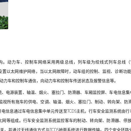
构。动力车、控制车网络采用两级总线，列车级为绞线式列车总线（Wire 
MVB），车辆级同时设置以太网维护网络，当以太网故障时，动车组的控制、监视、
VB网关与动力车和控制车通信，向动力车和控制车传送状态及报警信息等。
统、电源装置、轴温、烟火、塞拉门、防滑器、车厢监控屏、车电信息集中
监视所有拖车的供电、空调、轴温、烟火、塞拉门、制动、转向架、防
电信息通过车电信息集中单元传送至TCDS主机，行车安全监测系统由
太网等组成。行车安全监测系统监控客车的制动、转向架、防滑器、停放
ON网关，并通过无线通信方式与TCDS地面系统进行数据传输。四个安全