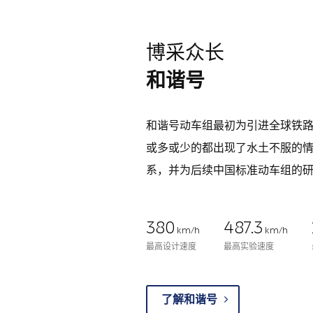
博采众长
和谐号
和谐号动车组最初为引进全球铁
或多或少的都出现了水土不服的
系，并为后续中国标准动车组的
380
487.3
km/h
km/h
最高设计速度
最高实验速度
了解和谐号