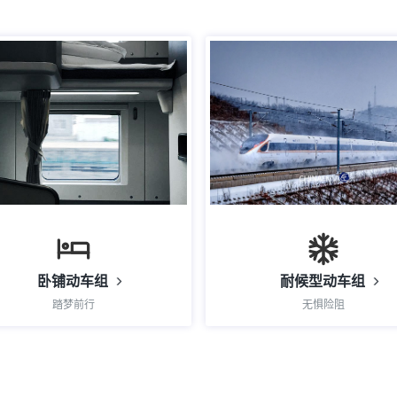
卧铺动车组
耐候型动车组
踏梦前行
无惧险阻