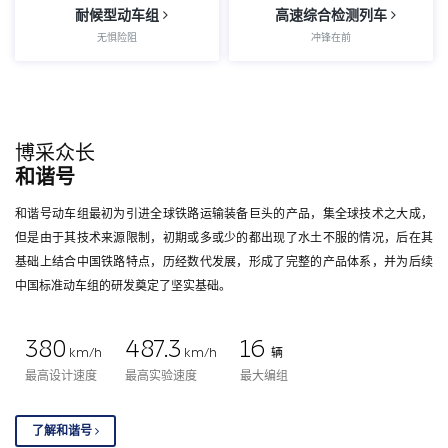
耐候型动车组
高速综合检测列车
无惧险阻
冲锋在前
博采众长
和谐号
和谐号动车组最初为引进全球铁路运输装备巨头的产品，集全球技术之大成，
但是由于其技术来源限制，初期或多或少的都出现了水土不服的情况，后在其
基础上结合中国铁路特点，历经数代发展，形成了完整的产品体系，并为后续
中国标准动车组的研发奠定了坚实基础。
380
487.3
16
km/h
km/h
辆
最高设计速度
最高实验速度
最大编组
了解和谐号