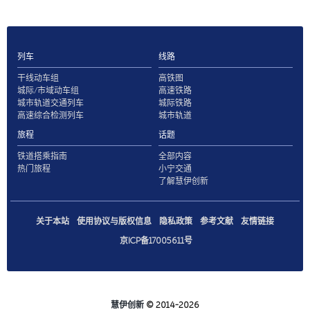
列车
线路
干线动车组
高铁图
城际/市域动车组
高速铁路
城市轨道交通列车
城际铁路
高速综合检测列车
城市轨道
旅程
话题
铁道搭乘指南
全部内容
热门旅程
小宁交通
了解慧伊创新
关于本站
使用协议与版权信息
隐私政策
参考文献
友情链接
京ICP备17005611号
慧伊创新
© 2014-2026