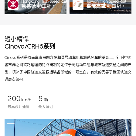
Hongkong High Speed Rail
Taiwan High Speed Rail
動感號
動車組
臺灣高鐵
動車組
图 / wmteng
短小精悍
Cinova/CRH6系列
Cinova系列是原南车青岛四方在和谐号动车组和城轨列车的基础上，针对中国
城市群之间铁路运输的特点研制的定位于高速动车组与城市轨道交通之间的产
品，填补了中国轨道交通客运装备领域的一项空白，有效的完善了我国轨道交
通层次架构。
200
8
km/h
辆
最高设计速度
最大编组