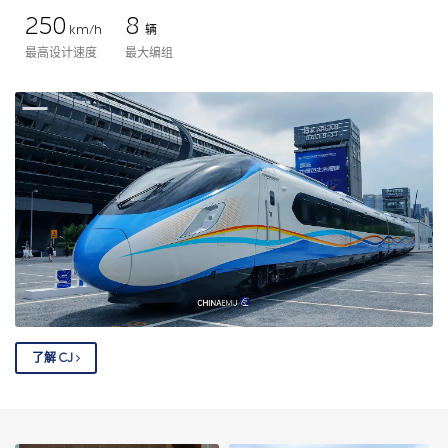
250
8
km/h
辆
最高设计速度
最大编组
了解 CJ