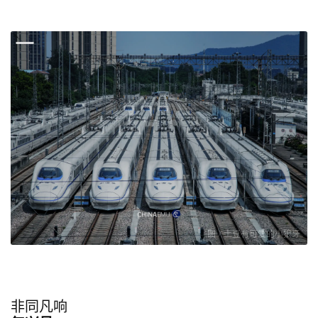
图 / 土豆有可爱的小狼牙
非同凡响