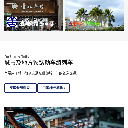
Taiwan Railways
Hainan Railways
臺灣鐵路
動車組
五彩斑斓的海南
图 / wmteng
For Urban Rails
城市及地方铁路
动车组列车
主要用于城市轨道交通及毗邻城市间的轨道交通。
探索全部车型
中国标准城轨