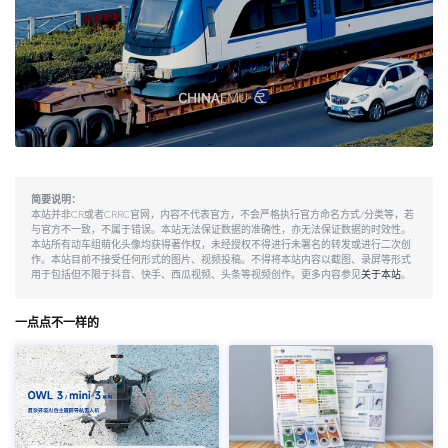
简要说明：
本站并非CR或者CRRC官网，内容不代表官方，不会严格执行官方命名方式/分类等，若
与官方不一致，不属于错误。本站无法保证数据的准确性，亦无法保证数据的时效性。
本站所有动车组萌化头像均获得著作权，未经授权不得进行未署名的转发或进行二次创
作。本站目前不接受任何形式的图片、视频投稿。不得将本站内容以截图、录屏等形式
用于包括但不限于抖音、快手、西瓜视频、头条等视频创作。更多内容参见
关于本站
。
一点点不一样的