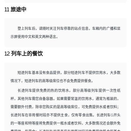
11 旅途中
登上列车后，请随时关注列车停靠的站点信息，车厢内的广播和显
示屏使用中文和英文两种语言。
12 列车上的餐饮
短途列车基本没有食品提供，部分短途列车不提供饮用水，大多数
情况下，短途列车的高等级席位也不会免费提供餐食。
长途列车提供免费的热的饮用水，部分高等级列车提供一次性纸
杯，其他列车需您自备容器。如果需要常温的饮用水，通常为瓶装的，
需要额外付费，除非您购买的是高等级席位，可免费提供水或者饮料；
长途列车在非用餐时段亦不提供主食，仅有零食出售。长途列车G开头
的一等座和特等座将免费提供一瓶水或者饮料，大多数情况还会额外免