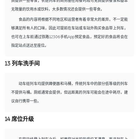
费提供一些零食；长途列车的商务座在用餐时段可免费提供餐食和基本
无限量的饮用水或饮料，大多数情况还会提供一些零食。
食品的内容将根据不同地区和运营者有着非常大的差异，不一定能
够满足所有人的口味，因此可提前在车站或车站外购买食品带上列车，
也可在上车前通过铁路12306手机App预定食品，预定好的食品将会在
指定站点送达至座位。
13 列车洗手间
动车组列车均提供蹲便器和马桶，传统列车中的部分低等级的列车
不提供马桶。厕纸通常会提供，但远距离的列车可能会在途中耗尽，建
议自行携带一些。
14 席位升级