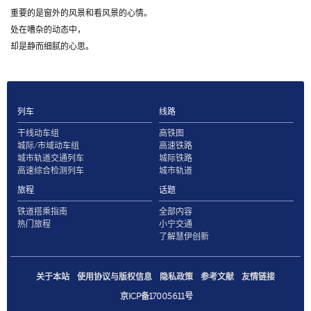
重要的是窗外的风景和看风景的心情。
处在嘈杂的动态中，
却是静而细腻的心思。
列车
线路
干线动车组
高铁图
城际/市域动车组
高速铁路
城市轨道交通列车
城际铁路
高速综合检测列车
城市轨道
旅程
话题
铁道搭乘指南
全部内容
热门旅程
小宁交通
了解慧伊创新
关于本站
使用协议与版权信息
隐私政策
参考文献
友情链接
京ICP备17005611号