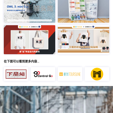
在下面可以看到更多内容…