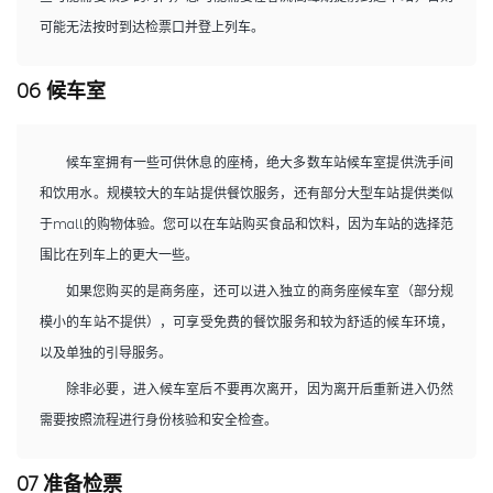
可能无法按时到达检票口并登上列车。
06 候车室
候车室拥有一些可供休息的座椅，绝大多数车站候车室提供洗手间
和饮用水。规模较大的车站提供餐饮服务，还有部分大型车站提供类似
于mall的购物体验。您可以在车站购买食品和饮料，因为车站的选择范
围比在列车上的更大一些。
如果您购买的是商务座，还可以进入独立的商务座候车室（部分规
模小的车站不提供），可享受免费的餐饮服务和较为舒适的候车环境，
以及单独的引导服务。
除非必要，进入候车室后不要再次离开，因为离开后重新进入仍然
需要按照流程进行身份核验和安全检查。
07 准备检票