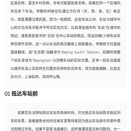
区县名称，甚至乡村名称，亦有可能是街道名称。如果在同一个区域内
存在多个车站，早期的时候往往通过方位词（东、西、南、北）来区
分，但是需要注意的是，因为一些原因，这些车站之间、车站与城市中
心的方位关系可能并不符合实际方位，比如某些城市的“东站”在城市的
西边，或者某些城市的“北站”在中心车站的南边，因此后期CR将车站名
称仅视作名称，这一点从车站的英文翻译上就能看出，早期将方位直接
直接翻译，如“北京南”站翻译为“Beijing South” Station，后期则将整
个站名音译为“Beijingnan”以忽略车站的实际位置。还有一些车站直接
以城市名加上实际所在位置的名称的形式命名，较为容易理解，比如北
京大兴、上海虹桥、深圳坪山等。
01 抵达车站前
如果您无法预估到达车站的具体时间，可在抵达车站后购买临近列
车的车票，能够避免长时间在候车室等待或因为抵达车站途中的意外情
况而错过列车。如果不是客流高峰日，这样做通常是没有问题的。大一