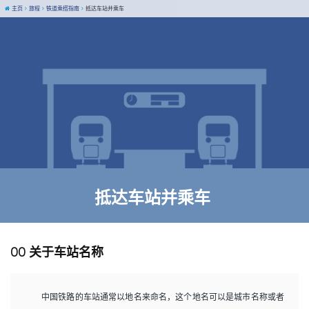
主页
旅程
铁道乘搭指南
抵达车站并乘车
抵达车站并乘车
00 关于车站名称
中国铁路的车站通常以地名来命名，这个地名可以是城市名称或者