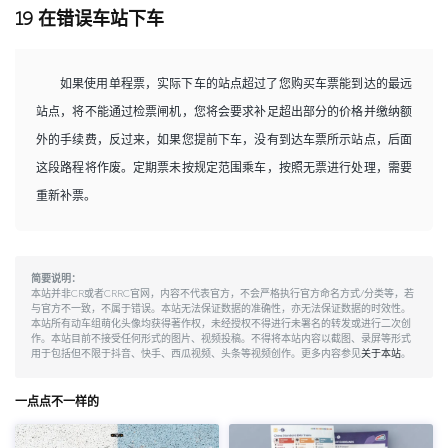
19 在错误车站下车
如果使用单程票，实际下车的站点超过了您购买车票能到达的最远
站点，将不能通过检票闸机，您将会要求补足超出部分的价格并缴纳额
外的手续费，反过来，如果您提前下车，没有到达车票所示站点，后面
这段路程将作废。定期票未按规定范围乘车，按照无票进行处理，需要
重新补票。
简要说明：
本站并非CR或者CRRC官网，内容不代表官方，不会严格执行官方命名方式/分类等，若
与官方不一致，不属于错误。本站无法保证数据的准确性，亦无法保证数据的时效性。
本站所有动车组萌化头像均获得著作权，未经授权不得进行未署名的转发或进行二次创
作。本站目前不接受任何形式的图片、视频投稿。不得将本站内容以截图、录屏等形式
用于包括但不限于抖音、快手、西瓜视频、头条等视频创作。更多内容参见
关于本站
。
一点点不一样的