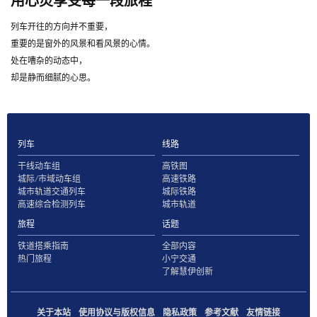
用心灵享受每一段旅程
列车开往的方向并不重要，
重要的是窗外的风景和看风景的心情。
处在嘈杂的动态中，
却是静而细腻的心思。
列车
线路
干线动车组
高铁图
城际/市域动车组
高速铁路
城市轨道交通列车
城际铁路
高速综合检测列车
城市轨道
旅程
话题
铁道搭乘指南
全部内容
热门旅程
小宁交通
了解慧伊创新
关于本站
使用协议与版权信息
隐私政策
参考文献
友情链接