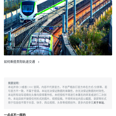
如何乘搭贵阳轨道交通
简要说明：
本站并非CR或者CRRC官网，内容不代表官方，不会严格执行官方命名方式/分类等，若
与官方不一致，不属于错误。本站无法保证数据的准确性，亦无法保证数据的时效性。
本站所有动车组萌化头像均获得著作权，未经授权不得进行未署名的转发或进行二次创
作。本站目前不接受任何形式的图片、视频投稿。不得将本站内容以截图、录屏等形式
用于包括但不限于抖音、快手、西瓜视频、头条等视频创作。更多内容参见
关于本站
。
一点点不一样的