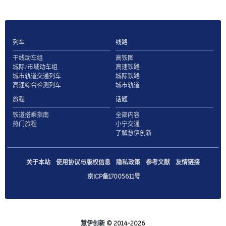
列车
线路
干线动车组
高铁图
城际/市域动车组
高速铁路
城市轨道交通列车
城际铁路
高速综合检测列车
城市轨道
旅程
话题
铁道搭乘指南
全部内容
热门旅程
小宁交通
了解慧伊创新
关于本站
使用协议与版权信息
隐私政策
参考文献
友情链接
京ICP备17005611号
慧伊创新
© 2014-2026