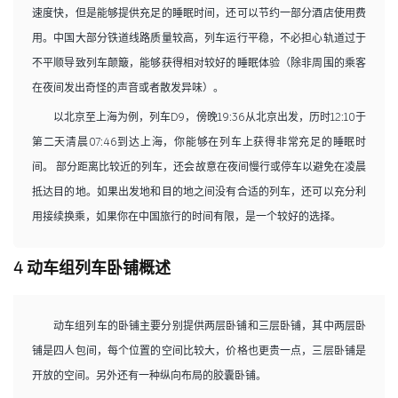
速度快，但是能够提供充足的睡眠时间，还可以节约一部分酒店使用费
用。中国大部分铁道线路质量较高，列车运行平稳，不必担心轨道过于
不平顺导致列车颠簸，能够获得相对较好的睡眠体验（除非周围的乘客
在夜间发出奇怪的声音或者散发异味）。
以北京至上海为例，列车D9，傍晚19:36从北京出发，历时12:10于
第二天清晨07:46到达上海，你能够在列车上获得非常充足的睡眠时
间。 部分距离比较近的列车，还会故意在夜间慢行或停车以避免在凌晨
抵达目的地。如果出发地和目的地之间没有合适的列车，还可以充分利
用接续换乘，如果你在中国旅行的时间有限，是一个较好的选择。
4 动车组列车卧铺概述
动车组列车的卧铺主要分别提供两层卧铺和三层卧铺，其中两层卧
铺是四人包间，每个位置的空间比较大，价格也更贵一点，三层卧铺是
开放的空间。另外还有一种纵向布局的胶囊卧铺。