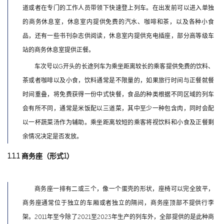
道或者在专门的工作人员带领下快速登上列车。在出发前可以进入单独
的商务休息室，休息室内提供免费的汽水、咖啡和茶，以及各种小食
品，还有一些书刊杂志供阅读，休息室内提供充电插座，部分高等级车
站的商务休息室提供正餐。
车次号以G开头的长途列车为乘坐距离较长的乘客提供免费的饮料、
茶或者咖啡以及小食，饮料通常是不限量的，如果旅行时间与正餐就餐
时间重叠，将免费获得一份中式快餐，食品的种类根据不同区域的列车
会有所不同，通常是米饭配以三道菜，其中至少一种包含肉，同时会配
以一杯蔬菜汤作为辅助。乘坐距离较短的乘客将视饮料和小食及正餐剩
余情况决定是否发放。
1.1.1 商务座（形式1）
商务座一排有二或三个，像一个蛋壳的形状，座椅可以完全放平，
商务座通常位于独立的车厢或者独立的隔间，商务座顶部不提供行李
架。2011年至今除了2021至2023年生产的列车外，全部提供的是此种商