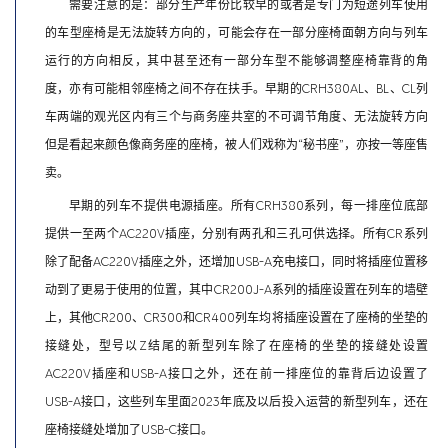
需要注意的是：部分生产年份比较早的或者是专门为短途列车使用
的车型座椅是无法旋转方向的，可能会存在一部分座椅面朝方向与列车
运行的方向相反，其中甚至还有一部分车型不能够调整座椅靠背的角
度，亦有可能相邻座椅之间不存在扶手。早期的CRH380AL、BL、CL列
车两端的观光区内有三个与商务座共室的不可调节角度、无法旋转方向
但是看起来颜色像商务座的座椅，被人们戏称为“秘书座”，亦按一等座售
卖。
早期的列车不提供电源插座。所有CRH380系列，每一排座位底部
提供一至两个AC220V插座，分别有两孔和三孔可供选择。所有CR系列
除了配备AC220V插座之外，还增加USB-A充电接口，同时将插座位置移
动到了更易于使用的位置，其中CR200J-A系列的插座设置在列车的墙壁
上，其他CR200、CR300和CR400列车均将插座设置在了座椅的坐垫的
接缝处，型号以Z结尾的新型列车除了在座椅的坐垫的接缝处设置
AC220V插座和USB-A接口之外，还在前一排座位的靠背后边设置了
USB-A接口，这些列车里面2023年底及以后投入运营的新型列车，还在
座椅接缝处增加了USB-C接口。