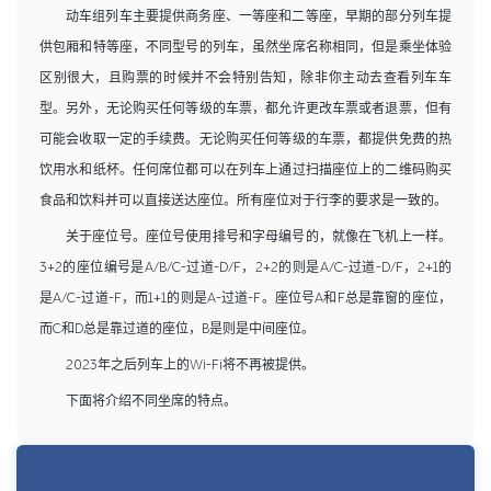
动车组列车主要提供商务座、一等座和二等座，早期的部分列车提
供包厢和特等座，不同型号的列车，虽然坐席名称相同，但是乘坐体验
区别很大，且购票的时候并不会特别告知，除非你主动去查看列车车
型。另外，无论购买任何等级的车票，都允许更改车票或者退票，但有
可能会收取一定的手续费。无论购买任何等级的车票，都提供免费的热
饮用水和纸杯。任何席位都可以在列车上通过扫描座位上的二维码购买
食品和饮料并可以直接送达座位。所有座位对于行李的要求是一致的。
关于座位号。座位号使用排号和字母编号的，就像在飞机上一样。
3+2的座位编号是A/B/C-过道-D/F，2+2的则是A/C-过道-D/F，2+1的
是A/C-过道-F，而1+1的则是A-过道-F。座位号A和F总是靠窗的座位，
而C和D总是靠过道的座位，B是则是中间座位。
2023年之后列车上的Wi-Fi将不再被提供。
下面将介绍不同坐席的特点。