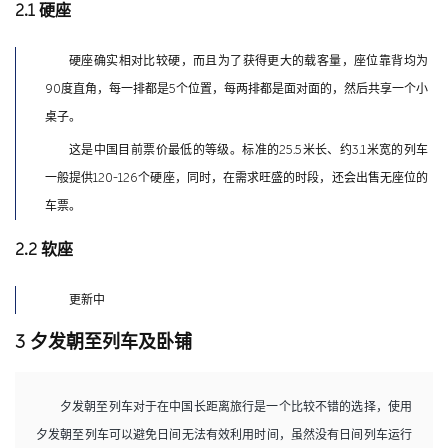
2.1 硬座
硬座确实相对比较硬，而且为了获得更大的载客量，座位靠背均为
90度直角，每一排都是5个位置，每两排都是面对面的，然后共享一个小
桌子。
这是中国目前票价最低的等级。标准的25.5米长、约3.1米宽的列车
一般提供120-126个硬座，同时，在需求旺盛的时段，还会出售无座位的
车票。
2.2 软座
更新中
3 夕发朝至列车及卧铺
夕发朝至列车对于在中国长距离旅行是一个比较不错的选择，使用
夕发朝至列车可以避免日间无法有效利用时间，虽然没有日间列车运行