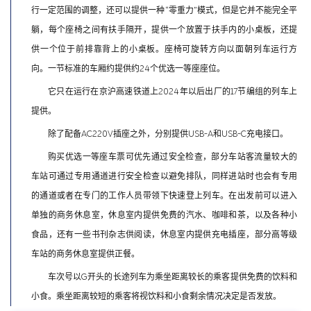
行一定范围的调整，还可以提供一种“零重力”模式，但是它并不能完全平
躺，每个座椅之间有扶手隔开，提供一个放置于扶手内的小桌板，还提
供一个位于前排靠背上的小桌板。座椅可旋转方向以面朝列车运行方
向。一节标准的车厢约提供约24个优选一等座座位。
它只在运行在京沪高速铁道上2024年以后出厂的17节编组的列车上
提供。
除了配备AC220V插座之外，分别提供USB-A和USB-C充电接口。
购买优选一等座车票可优先通过安全检查，部分车站客流量较大的
车站可通过专用通道进行安全检查以避免排队，同样进站时也会有专用
的通道或者在专门的工作人员带领下快速登上列车。在出发前可以进入
单独的商务休息室，休息室内提供免费的汽水、咖啡和茶，以及各种小
食品，还有一些书刊杂志供阅读，休息室内提供充电插座，部分高等级
车站的商务休息室提供正餐。
车次号以G开头的长途列车为乘坐距离较长的乘客提供免费的饮料和
小食。乘坐距离较短的乘客将视饮料和小食剩余情况决定是否发放。