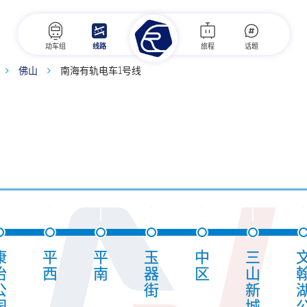
动车组
线路
旅程
话题
佛山
南海有轨电车1号线
康
平
平
玉
中
三
怡
西
南
器
区
山
公
街
新
园
城