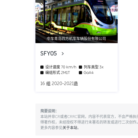
中车青岛四方机车车辆股份有限公司
SFY05
设计速度
70 km/h
列车类型
3x
编组形式
2M1T
GoA4
16 组 2020-2021造
简要说明：
本站并非CR或者CRRC官网，内容不代表官方，不会严格
得著作权，未经授权不得进行未署名的转发或进行二次创作
更多内容参见
关于本站
。