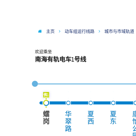
主页
动车组运行线路
城市与市域轨道
欢迎乘坐
南海有轨电车1号线
佛1
𧒽
华
夏
夏
岗
翠
西
东
路