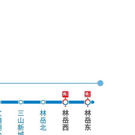
佛2
佛2
文
三
林
林
林
翰
山
岳
岳
岳
湖
新
北
西
东
公
城