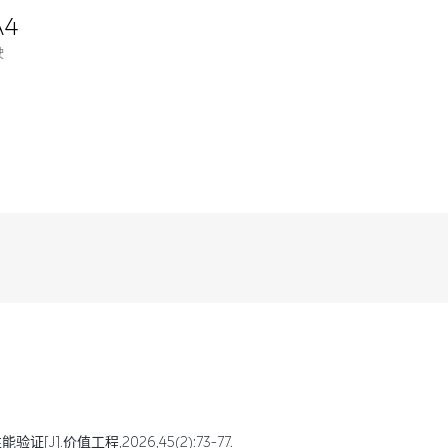
A4
驶
J].价值工程,2026,45(2):73-77.