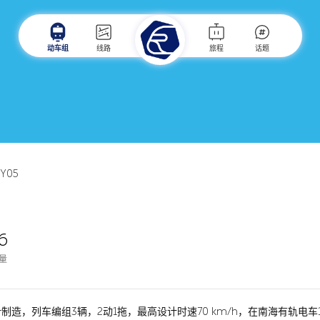
动车组
线路
旅程
话题
FY05
6
量
制造，列车编组3辆，2动1拖，最高设计时速70 km/h，在南海有轨电