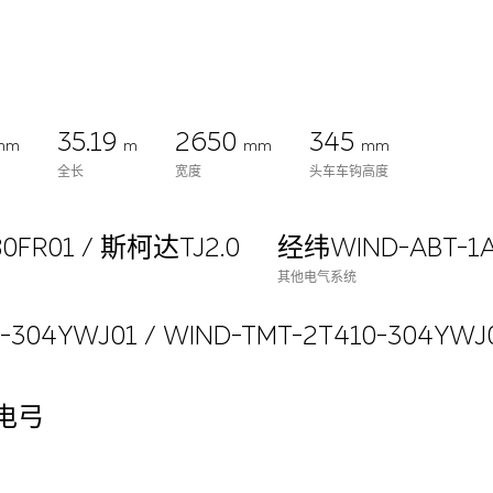
35.19
2650
345
mm
m
mm
mm
全长
宽度
头车车钩高度
0FR01 / 斯柯达TJ2.0
经纬WIND-ABT-1A
其他电气系统
304YWJ01 / WIND-TMT-2T410-304YWJ
电弓