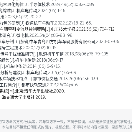
化规律[J].半导体技术,2024,49(12):1082-1089.
].机车电传动,2024,(04):1-16.
23,64(22):20-22.
制[J].铁道机车与动车,2022,(12):18-21+65.
引变流器控制策略[J].电工技术学报,2021,36(S2):704-712.
].微电机,2021,54(04):85-88+98.
型车研制. 山东省,中车青岛四方机车车辆股份有限公司,2020-07-06.
术,2020,17(02):10-15.
扰标准研究[J].铁道机车车辆,2018,38(06):76-79+105.
].机车电传动,2018(06):9-17.
车电传动,2014,(06):6-9+15.
建议[J].机车电传动,2014,(4):65-69.
技术特点[J].都市快轨交通,2013,26(06):136-139.
[J].都市快轨交通,2013,26(04):4-6.
统[M].北京:清华大学出版社,2020.
上海交通大学出版社,2019.
执行官方命名方式/分类等，若与官方不一致，不属于错误。本站无法保证数据的准确
。本站目前不接受任何形式的图片、视频投稿。不得将本站内容以截图、录屏等形式