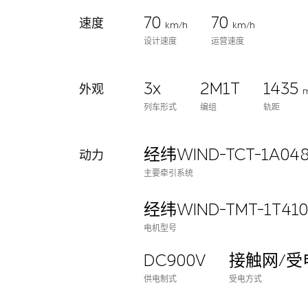
70
70
速度
km/h
km/h
设计速度
运营速度
3x
2M1T
1435
外观
列车形式
编组
轨距
经纬WIND-TCT-1A048
动力
主要牵引系统
经纬WIND-TMT-1T410-
电机型号
DC900V
接触网/受
供电制式
受电方式