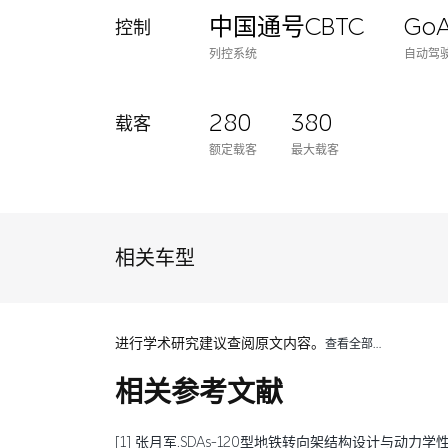
中国通号CBTC
Go
控制
列控系统
自动驾
280
380
载客
额定载客
最大载客
相关车型
进行学术研究建议查阅原文内容。
查看全部…
相关参考文献
[1] 张月军.SDAs-120型地铁转向架结构设计与动力学性能验证[