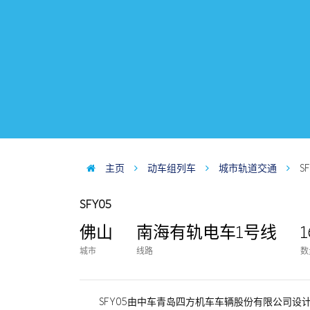
主页
动车组列车
城市轨道交通
S
SFY05
佛山
南海有轨电车1号线
1
城市
线路
数
SFY05由中车青岛四方机车车辆股份有限公司设计