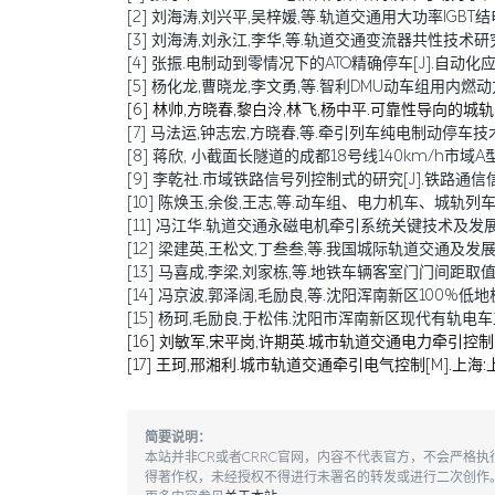
[2] 刘海涛,刘兴平,吴梓媛,等.轨道交通用大功率IGBT结电容退
[3] 刘海涛,刘永江,李华,等.轨道交通变流器共性技术研究综述[J
[4] 张振.电制动到零情况下的ATO精确停车[J].自动化应用,20
[5] 杨化龙,曹晓龙,李文勇,等.智利DMU动车组用内燃动力包的研
[6] 林帅,方晓春,黎白泠,林飞,杨中平.可靠性导向的城轨车辆牵
[7] 马法运,钟志宏,方晓春,等.牵引列车纯电制动停车技术研究[J
[8] 蒋欣, 小截面长隧道的成都18号线140km/h市域A
[9] 李乾社.市域铁路信号列控制式的研究[J].铁路通信信号工程技
[10] 陈焕玉,余俊,王志,等.动车组、电力机车、城轨列车传导干
[11] 冯江华.轨道交通永磁电机牵引系统关键技术及发展趋势[J
[12] 梁建英,王松文,丁叁叁,等.我国城际轨道交通及发展[J].机
[13] 马喜成,李梁,刘家栋,等.地铁车辆客室门门间距取值分析与
[14] 冯京波,郭泽阔,毛励良,等.沈阳浑南新区100%低地板车辆
[15] 杨珂,毛励良,于松伟.沈阳市浑南新区现代有轨电车工程简介
[16] 刘敏军,宋平岗,许期英.城市轨道交通电力牵引控制系
[17] 王珂,邢湘利.城市轨道交通牵引电气控制[M].上海:
简要说明：
本站并非CR或者CRRC官网，内容不代表官方，不会严格
得著作权，未经授权不得进行未署名的转发或进行二次创作