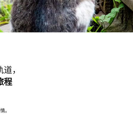
轨道，
旅程
心情。