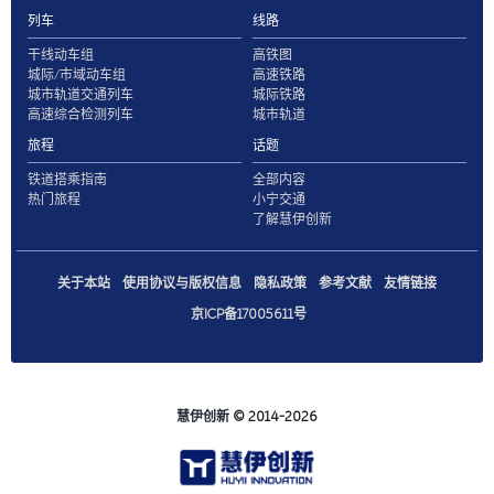
列车
线路
干线动车组
高铁图
城际/市域动车组
高速铁路
城市轨道交通列车
城际铁路
高速综合检测列车
城市轨道
旅程
话题
铁道搭乘指南
全部内容
热门旅程
小宁交通
了解慧伊创新
关于本站
使用协议与版权信息
隐私政策
参考文献
友情链接
京ICP备17005611号
慧伊创新
© 2014-2026