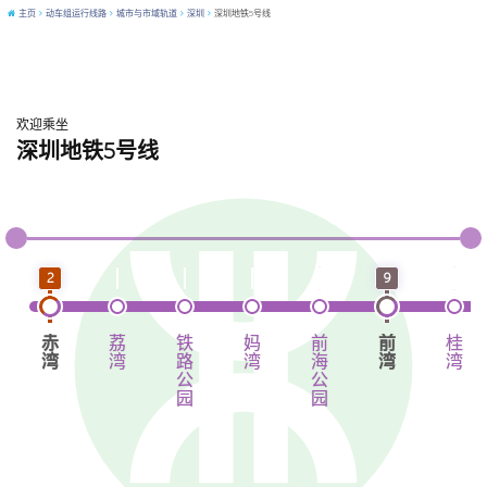
主页
动车组运行线路
城市与市域轨道
深圳
深圳地铁5号线
欢迎乘坐
深圳地铁5号线
2
9
赤
荔
铁
妈
前
前
桂
湾
湾
路
湾
海
湾
湾
公
公
园
园