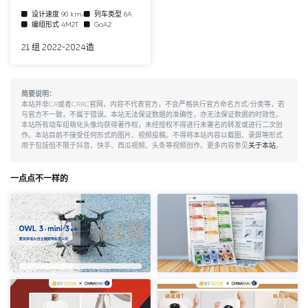
设计速度
90 km/h
列车类型
6A
编组形式
4M2T
GoA2
21 组 2022-2024造
简要说明：
本站并非CR或者CRRC官网，内容不代表官方，不会严格执行官方命名方式/分类等，若
与官方不一致，不属于错误。本站无法保证数据的准确性，亦无法保证数据的时效性。
本站所有动车组萌化头像均获得著作权，未经授权不得进行未署名的转发或进行二次创
作。本站目前不接受任何形式的图片、视频投稿。不得将本站内容以截图、录屏等形式
用于包括但不限于抖音、快手、西瓜视频、头条等视频创作。更多内容参见
关于本站
。
一点点不一样的