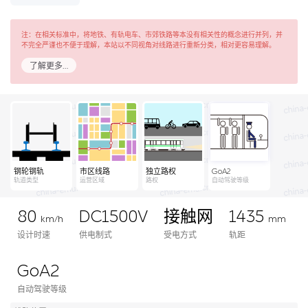
注：在相关标准中，将地铁、有轨电车、市郊铁路等本没有相关性的概念进行并列，并
不完全严谨也不便于理解，本站以不同视角对线路进行重新分类，相对更容易理解。
了解更多…
钢轮钢轨
市区线路
独立路权
GoA2
轨道类型
运营区域
路权
自动驾驶等级
80
DC1500V
接触网
1435
km/h
mm
设计时速
供电制式
受电方式
轨距
GoA2
自动驾驶等级