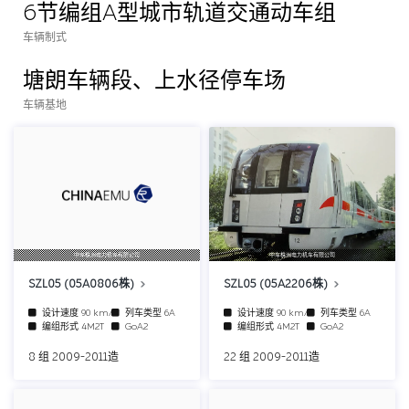
6节编组A型城市轨道交通动车组
车辆制式
塘朗车辆段、上水径停车场
车辆基地
中车株洲电力机车有限公司
中车株洲电力机车有限公司
SZL05 (05A0806株)
SZL05 (05A2206株)
设计速度
90 km/h
列车类型
6A
设计速度
90 km/h
列车类型
6A
编组形式
4M2T
GoA2
编组形式
4M2T
GoA2
8 组 2009-2011造
22 组 2009-2011造