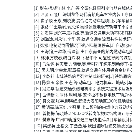
[1] 彭有根,钱江林,李岩,等.全碳化硅牵引变流器在城轨车辆中
[2] 尹源,邓隆广.深圳龙华现代有轨电车客室内装工序优化探讨[
[3] 崔子燚,王永,刘晓波.混合动力动车组项目列车车辆噪声预测
[4] 张路军,王晨帆,袁文烨.氢能源低地板有轨电车牵引系统研究[
[5] 刘海涛,刘兴平,吴梓媛,等.轨道交通用大功率IGBT结电容退
[6] 刘海涛,刘永江,李华,等.轨道交通变流器共性技术研究综述[
[7] 张振.电制动到零情况下的ATO精确停车[J].自动化应用,20
[8] 王海钧,王赵华,岳译新.出口东南亚的某内燃动车组车体结构
[9] 林帅,方晓春,黎白泠,林飞,杨中平.可靠性导向的城轨车辆牵
[10] 马法运,钟志宏,方晓春,等.牵引列车纯电制动停车技术研究[J
[11] 吴志明,李金龙,彭章祝.轨道交通车体用铝合金材料及其焊接
[12] 李乾社.市域铁路信号列控制式的研究[J].铁路通信信号工程
[13] 陈焕玉,余俊,王志,等.动车组、电力机车、城轨列车传导干
[14] 冯江华.轨道交通永磁电机牵引系统关键技术及发展趋势[J
[15] 岳译新,刘厚林,周利,等.安卡拉不锈钢地铁车辆总体设计[
[16] 聂文斌,张宇,柳晓峰.武汉大汉阳地区100%低地板储能式
[17] 黄明高,陈喜红,李冠军.出口智利的内燃电力双动力动车组研
[18] 曾艳梅,陈晓峰.ZMC120型转向架构架结构设计研究[J].技
[19] 樊嘉峰.广州市轨道交通三号线北延项目车辆设计[J].电力
[20] 梁建英,王松文,丁叁叁,等.我国城际轨道交通及发展[J].机