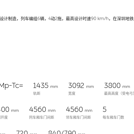
限公司设计制造，列车编组6辆，4动2拖，最高设计时速90 km/h，在深圳地
Mp-Tc=
1435
3092
3800
mm
mm
mm
轨距
宽度
最高高度（受电弓
400
4560
4560
5
mm
mm
mm
门开度
同车厢车门间距
邻车厢车门间距
每车厢车门数
720
840/790