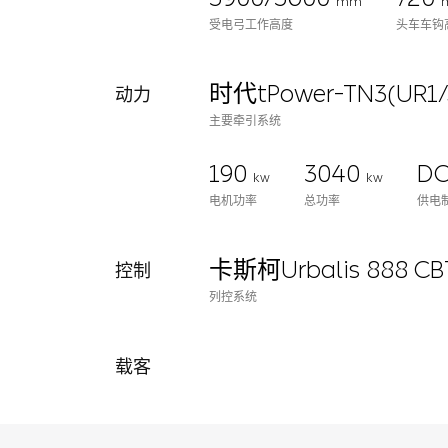
mm
受电弓工作高度
头车车钩
时代tPower-TN3(UR1/
动力
主要牵引系统
190
3040
DC
kw
kw
电机功率
总功率
供电
卡斯柯Urbalis 888 C
控制
列控系统
载客