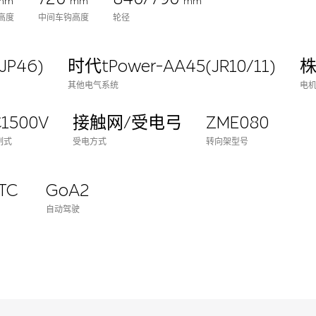
mm
mm
mm
高度
中间车钩高度
轮径
JP46)
时代tPower-AA45(JR10/11)
株
其他电气系统
电
1500V
接触网/受电弓
ZME080
制式
受电方式
转向架型号
BTC
GoA2
自动驾驶