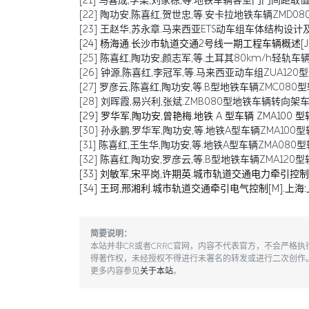
[21] 马喜成,李梁,刘家栋,等.地铁车辆客室门门间距取值分析与
[22] 陶功安,陈喜红,贺世忠,等.安卡拉地铁车辆ZMD080型
[23] 王赵华,苏永章.马来西亚ETS动车组车体结构设计及稳定性
[24] 杨海通.长沙市轨道交通2号线一期工程车辆概述[J].电力
[25] 陈喜红,陶功安,颜志军,等.土耳其80km/h轻轨车辆Z
[26] 钟源,陈喜红,李冠军,等.马来西亚动车组ZUA120型米轨转向架的
[27] 罗彦云,陈喜红,陶功安,等.B型地铁车辆ZMC080型转
[28] 刘晖霞,易兴利,张斌.ZMB080型地铁车辆转向架车轮降
[29] 罗华军,陶功安,曾艳梅.地铁 A 型车辆 ZMA100 型
[30] 孙永鹏,罗华军,陶功安,等.地铁A型车辆ZMA100型转向
[31] 陈喜红,王生华,陶功安,等.地铁A型车辆ZMA080型转向
[32] 陈喜红,陶功安,罗彦云,等.B型地铁车辆ZMA120型转向架国产化
[33] 刘敏军,宋平岗,许期英.城市轨道交通电力牵引控制系
[34] 王珂,邢湘利.城市轨道交通牵引电气控制[M].上海:
简要说明：
本站并非CR或者CRRC官网，内容不代表官方，不会严格
得著作权，未经授权不得进行未署名的转发或进行二次创作
更多内容参见
关于本站
。