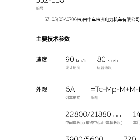
552-558
编号
SZL05(05A0706株)由中车株洲电力机车有
主要技术参数
90
80
速度
km/h
km/h
设计速度
运营速度
6A
=Tc-Mp-M+M-
外观
列车形式
编组
22800/21880
1
mm
中间车长度(车钩中心距/车体长度)
车
3900/5600
720