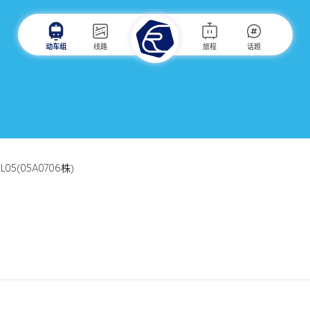
动车组
线路
旅程
话题
ZL05(05A0706株)