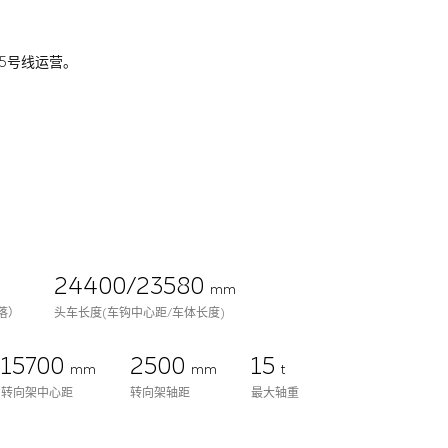
铁5号线运营。
24400/23580
mm
落）
头车长度(车钩中心距/车体长度)
15700
2500
15
mm
mm
t
转向架中心距
转向架轴距
最大轴重