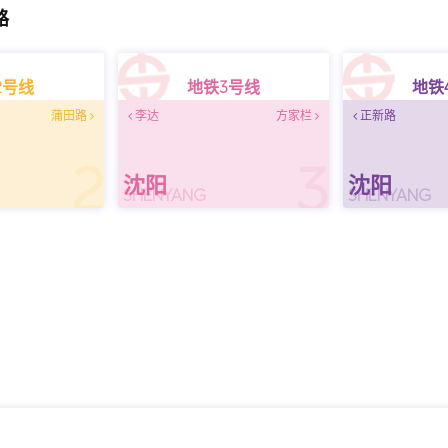
路
2号线
地铁3号线
地铁
蒲田路
李达
方家栏
正新路
2
3
沈阳
沈阳
SHENYANG
SHENYANG