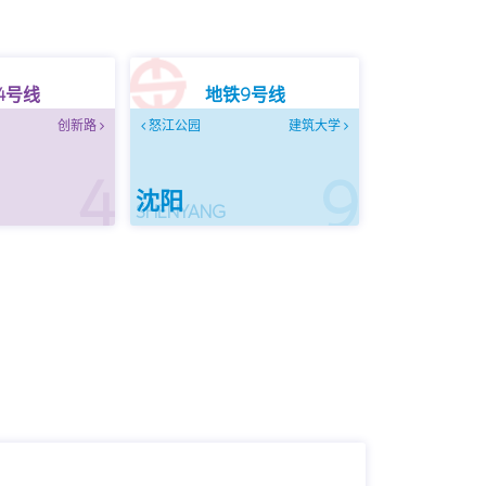
4号线
地铁9号线
创新路
怒江公园
建筑大学
4
9
沈阳
SHENYANG