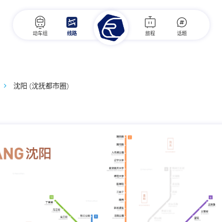
动车组
线路
旅程
话题
沈阳 (沈抚都市圈)
点击跳转至MetroMan查看