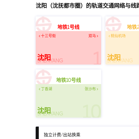
沈阳（沈抚都市圈）的轨道交通网络与线
地铁1号线
地铁
十三号街
双马
桃仙机场
1
沈阳
沈阳
SHENYANG
SHENYANG
地铁10号线
丁香湖
张沙布
10
沈阳
SHENYANG
独立计费/出站换乘