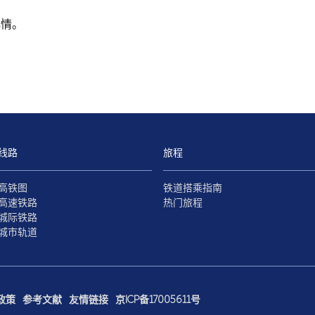
心情。
线路
旅程
高铁图
铁道搭乘指南
高速铁路
热门旅程
城际铁路
城市轨道
政策
参考文献
友情链接
京ICP备17005611号