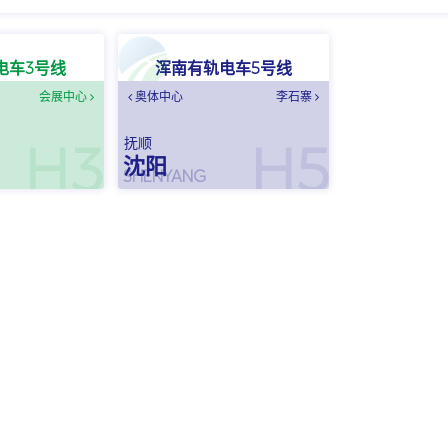
电车3号线
浑南有轨电车5号线
会展中心
奥体中心
李石寨
抚顺
H3
H5
沈阳
SHENYANG