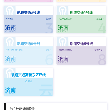
轨道交通3号线
轨道交通4号线
机场南
龙洞
第一医科大学
彭家庄
3
4
济南
济南
JINAN
JINAN
轨道交通6号线
轨道交通8号线
第一医科大学西门
梁王
邢村立交桥东
清源大街
6
8
济南
济南
JINAN
JINAN
轨道交通高新东区环线
环线
云
济南
JINAN
独立计费/出闸换乘