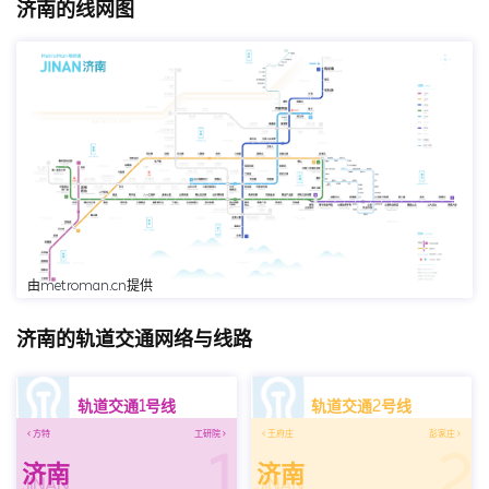
济南的线网图
点击跳转至MetroMan查看
由
metroman.cn
提供
济南的轨道交通网络与线路
轨道交通1号线
轨道交通2号线
方特
工研院
王府庄
彭家庄
1
2
济南
济南
JINAN
JINAN