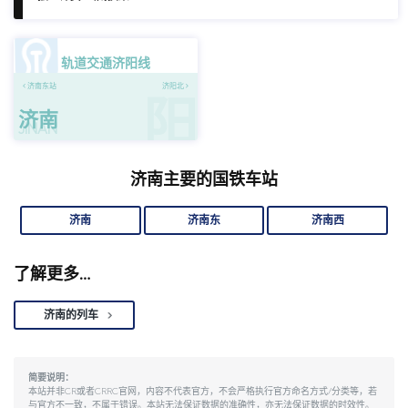
轨道交通济阳线
济南东站
济阳北
阳
济南
JINAN
济南主要的国铁车站
济南
济南东
济南西
了解更多…
济南的列车
简要说明：
本站并非CR或者CRRC官网，内容不代表官方，不会严格执行官方命名方式/分类等，若
与官方不一致，不属于错误。本站无法保证数据的准确性，亦无法保证数据的时效性。