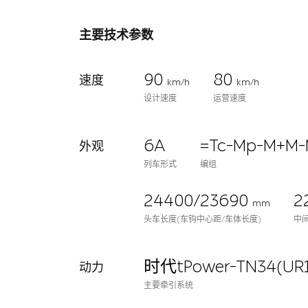
主要技术参数
90
80
速度
km/h
km/h
设计速度
运营速度
6A
=Tc-Mp-M+M-
外观
列车形式
编组
24400/23690
2
mm
头车长度(车钩中心距/车体长度)
中
时代tPower-TN34(UR1
动力
主要牵引系统