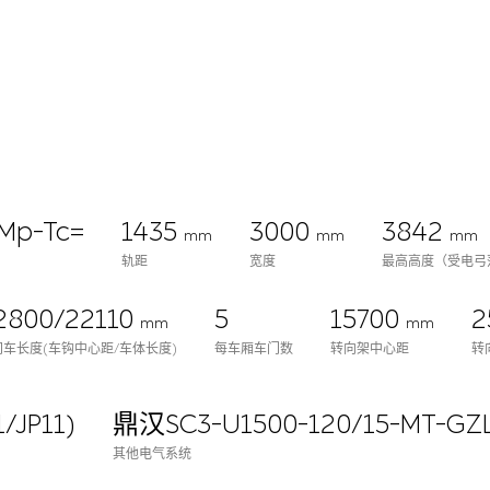
Mp-Tc=
1435
3000
3842
mm
mm
mm
轨距
宽度
最高高度（受电弓
2800/22110
5
15700
2
mm
mm
间车长度(车钩中心距/车体长度)
每车厢车门数
转向架中心距
转
/JP11)
鼎汉SC3-U1500-120/15-MT-GZ
其他电气系统