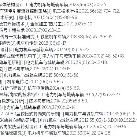
设计[J].电力机车与城轨车辆,2023,46(03):20-24.
引变流器控制策略[J].电工技术学报,2021,36(S2):704-712.
].微电机,2021,54(04):85-88+98.
技术[J].金属加工(热加工),2021,(02):5-10.
技术,2020,17(02):10-15.
扰标准研究[J].铁道机车车辆,2018,38(06):76-79+105.
].机车电传动,2018(06):9-17.
J].电力机车与城轨车辆,2017,40(05):19-22.
现代有轨电车[J].电力机车与城轨车辆,2017,40(02):48-52+78.
制[J].电力机车与城轨车辆,2016,39(01):10-12+18.
术与市场,2015,22(04):11-13+15.
机车与城轨车辆,2015,38(01):31-36.
车电传动,2014,(06):6-9+15.
建议[J].机车电传动,2014,(4):65-69.
转向架的技术特征[J].电力机车与城轨车辆,2014,37(05):22-27.
分析[J].技术与市场,2014,21(05):58-59.
机车与城轨车辆,2014,37(01):10-14.
LA080型铰接式转向架的研制[J].电力机车与城轨车辆,2012,35(06):1-6.
研制[J].电力机车与城轨车辆,2012,35(03):1-6.DOI:10.16212/j.cnki.
向架统型轮对设计[J].电力机车与城轨车辆,2012,35(03):20-23+36.
噪研究[J].电力机车与城轨车辆,2010,33(04):22-24+28.