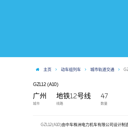
主页
动车组列车
城市轨道交通
GZ
GZL12 (A10)
广州
地铁12号线
47
城市
线路
数量
GZL12(A10)由中车株洲电力机车有限公司设计