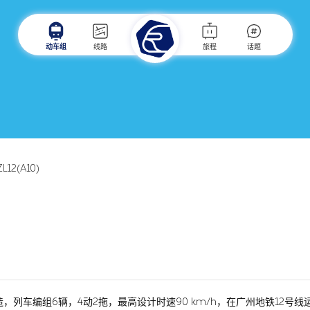
动车组
线路
旅程
话题
L12(A10)
制造，列车编组6辆，4动2拖，最高设计时速90 km/h，在广州地铁12号线