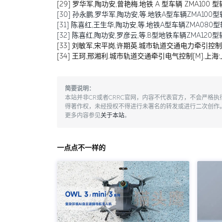
[29] 罗华军,陶功安,曾艳梅.地铁 A 型车辆 ZMA100 型
[30] 孙永鹏,罗华军,陶功安,等.地铁A型车辆ZMA100型转向
[31] 陈喜红,王生华,陶功安,等.地铁A型车辆ZMA080型转向
[32] 陈喜红,陶功安,罗彦云,等.B型地铁车辆ZMA120型转向架国产化
[33] 刘敏军,宋平岗,许期英.城市轨道交通电力牵引控制系
[34] 王珂,邢湘利.城市轨道交通牵引电气控制[M].上海:
简要说明：
本站并非CR或者CRRC官网，内容不代表官方，不会严格
得著作权，未经授权不得进行未署名的转发或进行二次创作
更多内容参见
关于本站
。
一点点不一样的