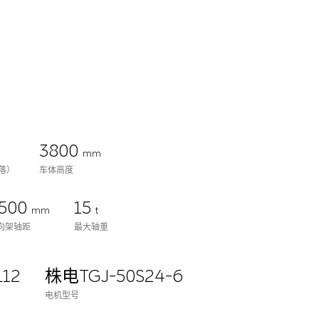
3800
mm
落）
车体高度
500
15
mm
t
向架轴距
最大轴重
L12
株电TGJ-50S24-6
电机型号