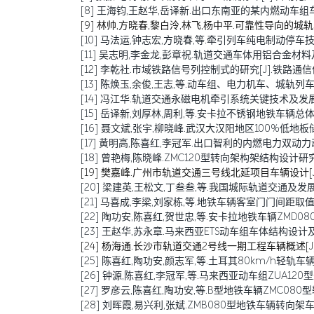
[8] 王海钧,王赵华,岳译新.出口东南亚的某内燃动车组车体结构
[9] 林帅,方晓春,黎白泠,林飞,杨中平.可靠性导向的城轨车辆牵
[10] 马法运,钟志宏,方晓春,等.牵引列车纯电制动停车技术研究[J
[11] 吴志明,李金龙,彭章祝.轨道交通车体用铝合金材料及其焊接
[12] 李乾社.市域铁路信号列控制式的研究[J].铁路通信信号工程
[13] 陈焕玉,余俊,王志,等.动车组、电力机车、城轨列车传导干
[14] 冯江华.轨道交通永磁电机牵引系统关键技术及发展趋势[J
[15] 岳译新,刘厚林,周利,等.安卡拉不锈钢地铁车辆总体设计[
[16] 聂文斌,张宇,柳晓峰.武汉大汉阳地区100%低地板储能式
[17] 黄明高,陈喜红,李冠军.出口智利的内燃电力双动力动车组研
[18] 曾艳梅,陈晓峰.ZMC120型转向架构架结构设计研究[J].技
[19] 樊嘉峰.广州市轨道交通三号线北延项目车辆设计[J].电力
[20] 梁建英,王松文,丁叁叁,等.我国城际轨道交通及发展[J].机
[21] 马喜成,李梁,刘家栋,等.地铁车辆客室门门间距取值分析与
[22] 陶功安,陈喜红,贺世忠,等.安卡拉地铁车辆ZMD080型
[23] 王赵华,苏永章.马来西亚ETS动车组车体结构设计及稳定性
[24] 杨海通.长沙市轨道交通2号线一期工程车辆概述[J].电力
[25] 陈喜红,陶功安,颜志军,等.土耳其80km/h轻轨车辆Z
[26] 钟源,陈喜红,李冠军,等.马来西亚动车组ZUA120型米轨转向架的
[27] 罗彦云,陈喜红,陶功安,等.B型地铁车辆ZMC080型转
[28] 刘晖霞,易兴利,张斌.ZMB080型地铁车辆转向架车轮降