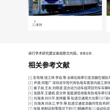
ZZ系列
进行学术研究建议查阅原文内容。
查看全部…
相关参考文献
[1] 彭有根,钱江林,李岩,等.全碳化硅牵引变流器在城轨车辆中
[2] 尹源,邓隆广.深圳龙华现代有轨电车客室内装工序优化探讨[
[3] 崔子燚,王永,刘晓波.混合动力动车组项目列车车辆噪声预测
[4] 张路军,王晨帆,袁文烨.氢能源低地板有轨电车牵引系统研究[
[5] 刘海涛,刘兴平,吴梓媛,等.轨道交通用大功率IGBT结电容退
[6] 刘海涛,刘永江,李华,等.轨道交通变流器共性技术研究综述[
[7] 张振.电制动到零情况下的ATO精确停车[J].自动化应用,20