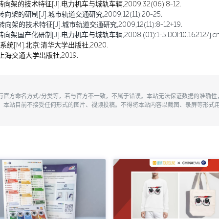
转向架的技术特征[J].电力机车与城轨车辆,2009,32(06):8-12.
架的研制[J].城市轨道交通研究,2009,12(11):20-25.
架的技术特征[J].城市轨道交通研究,2009,12(11):8-12+19.
研制[J].电力机车与城轨车辆,2008,(01):1-5.DOI:10.16212/j.cnki.167
统[M].北京:清华大学出版社,2020.
上海交通大学出版社,2019.
执行官方命名方式/分类等，若与官方不一致，不属于错误。本站无法保证数据的准确
。本站目前不接受任何形式的图片、视频投稿。不得将本站内容以截图、录屏等形式