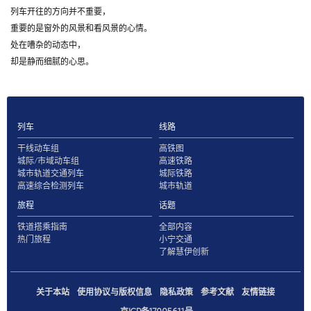
列车开往的方向并不重要，
重要的是窗外的风景和看风景的心情。
处在嘈杂的动态中，
却是静而细腻的心思。
列车
线路
干线动车组
高铁图
城际/市域动车组
高速铁路
城市轨道交通列车
城际铁路
高速综合检测列车
城市轨道
旅程
话题
铁道搭乘指南
全部内容
热门旅程
小宁交通
了解慧伊创新
关于本站
使用协议与版权信息
隐私政策
参考文献
友情链接