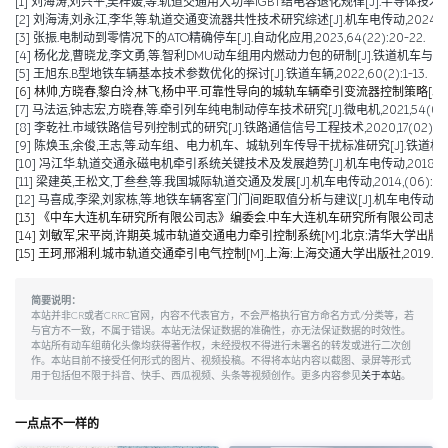
[1] 刘海涛,刘兴平,吴梓媛,等.轨道交通用大功率IGBT结电容退化规律[J].半导体技术,2024,
[2] 刘海涛,刘永江,李华,等.轨道交通变流器共性技术研究综述[J].机车电传动,2024,(04)
[3] 张振.电制动到零情况下的ATO精确停车[J].自动化应用,2023,64(22):20-22.
[4] 杨化龙,曹晓龙,李文勇,等.智利DMU动车组用内燃动力包的研制[J].铁道机车与动车,2022
[5] 王旭东.B型地铁车辆基本技术参数优化的探讨[J].铁道车辆,2022,60(2):1-13.
[6] 林帅,方晓春,黎白泠,林飞,杨中平.可靠性导向的城轨车辆牵引变流器控制策略[J].电工技术学
[7] 马法运,钟志宏,方晓春,等.牵引列车纯电制动停车技术研究[J].微电机,2021,54(04):
[8] 李乾社.市域铁路信号列控制式的研究[J].铁路通信信号工程技术,2020,17(02):10-
[9] 陈焕玉,余俊,王志,等.动车组、电力机车、城轨列车传导干扰标准研究[J].铁道机车车辆,20
[10] 冯江华.轨道交通永磁电机牵引系统关键技术及发展趋势[J].机车电传动,2018(06):
[11] 梁建英,王松文,丁叁叁,等.我国城际轨道交通及发展[J].机车电传动,2014,(06):6-9
[12] 马喜成,李梁,刘家栋,等.地铁车辆客室门门间距取值分析与建议[J].机车电传动,2014,
[13] 《中车大连机车研究所有限公司志》编委会.中车大连机车研究所有限公司志(1922-20
[14] 刘敏军,宋平岗,许期英.城市轨道交通电力牵引控制系统[M].北京:清华大学出版社,
[15] 王珂,邢湘利.城市轨道交通牵引电气控制[M].上海:上海交通大学出版社,2019.
简要说明：
本站并非CR或者CRRC官网，内容不代表官方，不会严格执行官方命名方式/分类等，若
与官方不一致，不属于错误。本站无法保证数据的准确性，亦无法保证数据的时效性。
本站所有动车组萌化头像均获得著作权，未经授权不得进行未署名的转发或进行二次创
作。本站目前不接受任何形式的图片、视频投稿。不得将本站内容以截图、录屏等形式
用于包括但不限于抖音、快手、西瓜视频、头条等视频创作。更多内容参见
关于本站
。
一点点不一样的