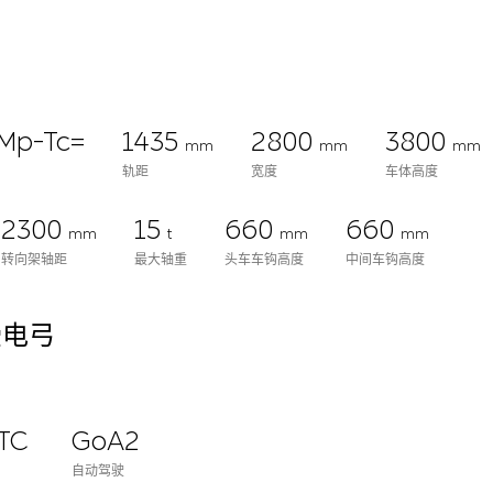
Mp-Tc=
1435
2800
3800
mm
mm
mm
轨距
宽度
车体高度
2300
15
660
660
mm
t
mm
mm
转向架轴距
最大轴重
头车车钩高度
中间车钩高度
受电弓
BTC
GoA2
自动驾驶