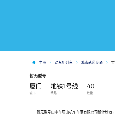
主页
动车组列车
城市轨道交通
暂
暂无型号
厦门
地铁1号线
40
城市
线路
数量
暂无型号由中车唐山机车车辆有限公司设计制造，列