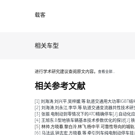
载客
相关车型
进行学术研究建议查阅原文内容。
查看全部…
相关参考文献
[1] 刘海涛,刘兴平,吴梓媛,等.轨道交通用大功率IGBT结电容退化
[2] 刘海涛,刘永江,李华,等.轨道交通变流器共性技术研究综述[J
[3] 张振.电制动到零情况下的ATO精确停车[J].自动化应用,20
[4] 王旭东.B型地铁车辆基本技术参数优化的探讨[J].铁道车辆,
[5] 林帅,方晓春,黎白泠,林飞,杨中平.可靠性导向的城轨车辆牵
[6] 马法运,钟志宏,方晓春,等.牵引列车纯电制动停车技术研究[J