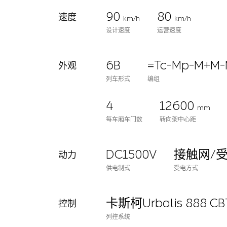
90
80
速度
km/h
km/h
设计速度
运营速度
6B
=Tc-Mp-M+M-
外观
列车形式
编组
4
12600
mm
每车厢车门数
转向架中心距
DC1500V
接触网/
动力
供电制式
受电方式
卡斯柯Urbalis 888 C
控制
列控系统