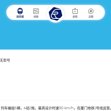
动车组
线路
旅程
话题
无型号
车编组6辆，4动2拖，最高设计时速90 km/h，在厦门地铁1号线运营