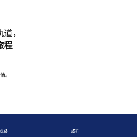
轨道，
旅程
心情。
线路
旅程