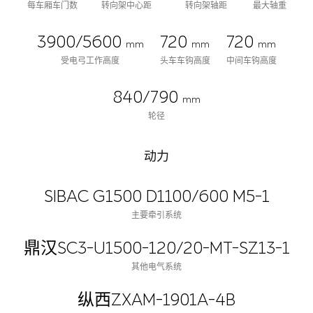
每车厢车门数
转向架中心距
转向架轴距
最大轴重
3900/5600
720
720
mm
mm
mm
受电弓工作高度
头车车钩高度
中间车钩高度
840/790
mm
轮径
动力
SIBAC G1500 D1100/600 M5-1
主要牵引系统
鼎汉SC3-U1500-120/20-MT-SZ13-1
其他电气系统
纵西ZXAM-1901A-4B