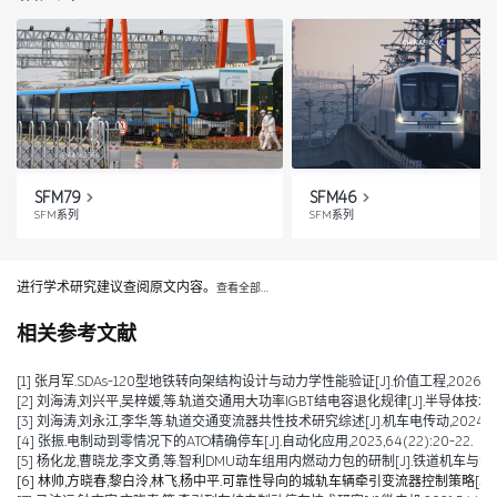
SFM79
SFM46
SFM系列
SFM系列
进行学术研究建议查阅原文内容。
查看全部…
相关参考文献
[1] 张月军.SDAs-120型地铁转向架结构设计与动力学性能验证[J].价值工程,2026,45(2)
[2] 刘海涛,刘兴平,吴梓媛,等.轨道交通用大功率IGBT结电容退化规律[J].半导体技术,2024,
[3] 刘海涛,刘永江,李华,等.轨道交通变流器共性技术研究综述[J].机车电传动,2024,(04)
[4] 张振.电制动到零情况下的ATO精确停车[J].自动化应用,2023,64(22):20-22.
[5] 杨化龙,曹晓龙,李文勇,等.智利DMU动车组用内燃动力包的研制[J].铁道机车与动车,2022
[6] 林帅,方晓春,黎白泠,林飞,杨中平.可靠性导向的城轨车辆牵引变流器控制策略[J].电工技术学