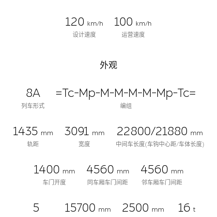
120
100
km/h
km/h
设计速度
运营速度
外观
8A
=Tc-Mp-M-M-M-M-Mp-Tc=
列车形式
编组
1435
3091
22800/21880
mm
mm
mm
轨距
宽度
中间车长度(车钩中心距/车体长度)
1400
4560
4560
mm
mm
mm
车门开度
同车厢车门间距
邻车厢车门间距
5
15700
2500
16
mm
mm
t