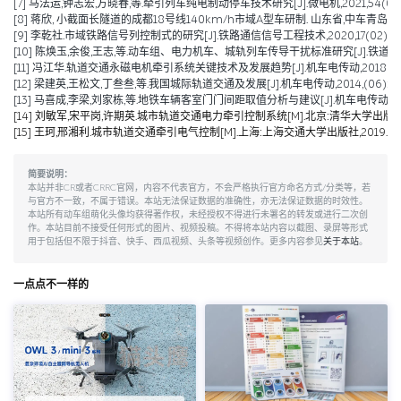
[7] 马法运,钟志宏,方晓春,等.牵引列车纯电制动停车技术研究[J].微电机,2021,54(04):
[8] 蒋欣, 小截面长隧道的成都18号线140km/h市域A型车研制. 山东省,中车青岛四方
[9] 李乾社.市域铁路信号列控制式的研究[J].铁路通信信号工程技术,2020,17(02):10-
[10] 陈焕玉,余俊,王志,等.动车组、电力机车、城轨列车传导干扰标准研究[J].铁道机车车辆,2
[11] 冯江华.轨道交通永磁电机牵引系统关键技术及发展趋势[J].机车电传动,2018(06):
[12] 梁建英,王松文,丁叁叁,等.我国城际轨道交通及发展[J].机车电传动,2014,(06):6-9
[13] 马喜成,李梁,刘家栋,等.地铁车辆客室门门间距取值分析与建议[J].机车电传动,2014,
[14] 刘敏军,宋平岗,许期英.城市轨道交通电力牵引控制系统[M].北京:清华大学出版社,
[15] 王珂,邢湘利.城市轨道交通牵引电气控制[M].上海:上海交通大学出版社,2019.
简要说明：
本站并非CR或者CRRC官网，内容不代表官方，不会严格执行官方命名方式/分类等，若
与官方不一致，不属于错误。本站无法保证数据的准确性，亦无法保证数据的时效性。
本站所有动车组萌化头像均获得著作权，未经授权不得进行未署名的转发或进行二次创
作。本站目前不接受任何形式的图片、视频投稿。不得将本站内容以截图、录屏等形式
用于包括但不限于抖音、快手、西瓜视频、头条等视频创作。更多内容参见
关于本站
。
一点点不一样的