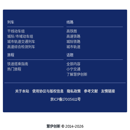
列车
线路
干线动车组
高铁图
城际/市域动车组
高速铁路
城市轨道交通列车
城际铁路
高速综合检测列车
城市轨道
旅程
话题
铁道搭乘指南
全部内容
热门旅程
小宁交通
了解慧伊创新
关于本站
使用协议与版权信息
隐私政策
参考文献
友情链接
京ICP备17005611号
慧伊创新
© 2014-2026