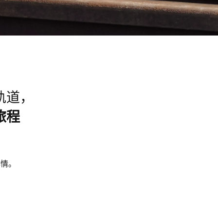
轨道，
旅程
心情。