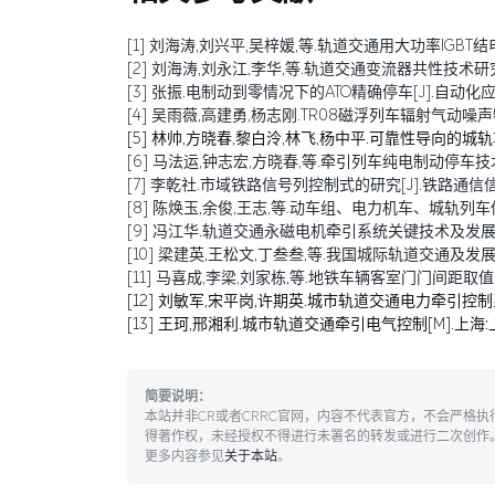
[1] 刘海涛,刘兴平,吴梓媛,等.轨道交通用大功率IGBT结电容退化
[2] 刘海涛,刘永江,李华,等.轨道交通变流器共性技术研究综述[J
[3] 张振.电制动到零情况下的ATO精确停车[J].自动化应用,20
[4] 吴雨薇,高建勇,杨志刚.TR08磁浮列车辐射气动噪声特征的
[5] 林帅,方晓春,黎白泠,林飞,杨中平.可靠性导向的城轨车辆牵
[6] 马法运,钟志宏,方晓春,等.牵引列车纯电制动停车技术研究[J
[7] 李乾社.市域铁路信号列控制式的研究[J].铁路通信信号工程技
[8] 陈焕玉,余俊,王志,等.动车组、电力机车、城轨列车传导干扰
[9] 冯江华.轨道交通永磁电机牵引系统关键技术及发展趋势[J]
[10] 梁建英,王松文,丁叁叁,等.我国城际轨道交通及发展[J].机
[11] 马喜成,李梁,刘家栋,等.地铁车辆客室门门间距取值分析与
[12] 刘敏军,宋平岗,许期英.城市轨道交通电力牵引控制系
[13] 王珂,邢湘利.城市轨道交通牵引电气控制[M].上海:
简要说明：
本站并非CR或者CRRC官网，内容不代表官方，不会严格
得著作权，未经授权不得进行未署名的转发或进行二次创作
更多内容参见
关于本站
。