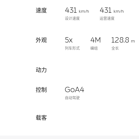
431
431
速度
km/h
km/h
设计速度
运营速度
5x
4M
128.8
外观
m
列车形式
编组
全长
动力
GoA4
控制
自动驾驶
载客