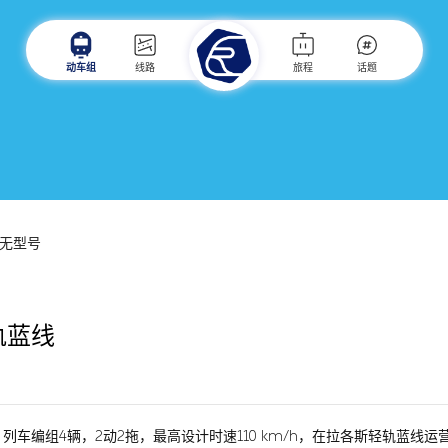
动车组
线路
旅程
话题
无型号
轨蓝线
车编组4辆，2动2拖，最高设计时速110 km/h，在拉各斯轻轨蓝线运