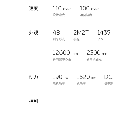
110
100
速度
km/h
km/h
设计速度
运营速度
4B
2M2T
1435
外观
列车形式
编组
轨距
12600
2300
mm
mm
转向架中心距
转向架轴距
190
1520
DC
动力
kw
kw
电机功率
总功率
供电
控制