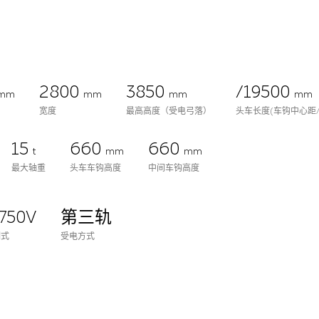
2800
3850
/19500
mm
mm
mm
mm
宽度
最高高度（受电弓落）
头车长度(车钩中心距
15
660
660
t
mm
mm
最大轴重
头车车钩高度
中间车钩高度
750V
第三轨
制式
受电方式