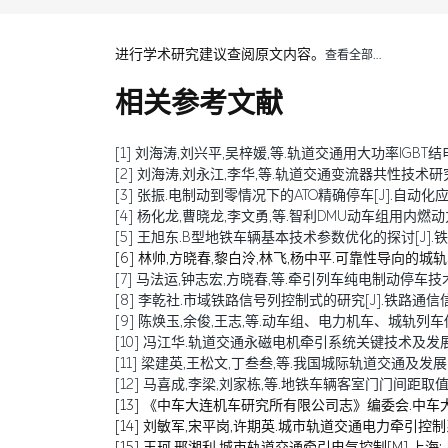
进行学术研究建议查阅原文内容。
查看全部…
相关参考文献
[1] 刘海涛,刘兴平,吴梓媛,等.轨道交通用大功率IGBT结电容退化
[2] 刘海涛,刘永江,李华,等.轨道交通变流器共性技术研究综述[J
[3] 张振.电制动到零情况下的ATO精确停车[J].自动化应用,20
[4] 杨化龙,曹晓龙,李文勇,等.智利DMU动车组用内燃动力包的研
[5] 王旭东.B型地铁车辆基本技术参数优化的探讨[J].铁道车辆,
[6] 林帅,方晓春,黎白泠,林飞,杨中平.可靠性导向的城轨车辆牵
[7] 马法运,钟志宏,方晓春,等.牵引列车纯电制动停车技术研究[J
[8] 李乾社.市域铁路信号列控制式的研究[J].铁路通信信号工程技
[9] 陈焕玉,余俊,王志,等.动车组、电力机车、城轨列车传导干扰
[10] 冯江华.轨道交通永磁电机牵引系统关键技术及发展趋势[J
[11] 梁建英,王松文,丁叁叁,等.我国城际轨道交通及发展[J].机
[12] 马喜成,李梁,刘家栋,等.地铁车辆客室门门间距取值分析与
[13] 《中车大连机车研究所有限公司志》编委会.中车大连机车
[14] 刘敏军,宋平岗,许期英.城市轨道交通电力牵引控制系
[15] 王珂,邢湘利.城市轨道交通牵引电气控制[M].上海: