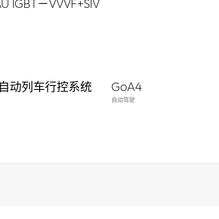
U IGBT－VVVF+SIV
50型自动列车行控系统
GoA4
自动驾驶