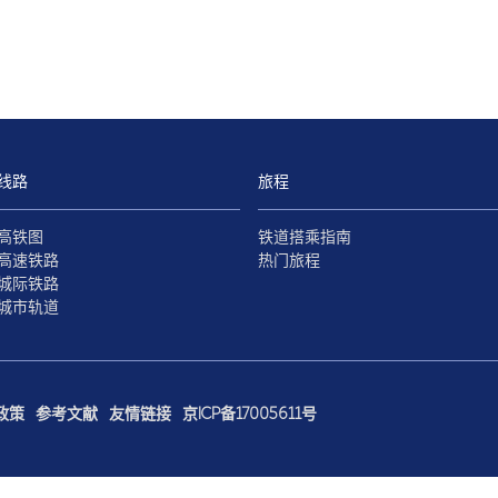
线路
旅程
高铁图
铁道搭乘指南
高速铁路
热门旅程
城际铁路
城市轨道
政策
参考文献
友情链接
京ICP备17005611号