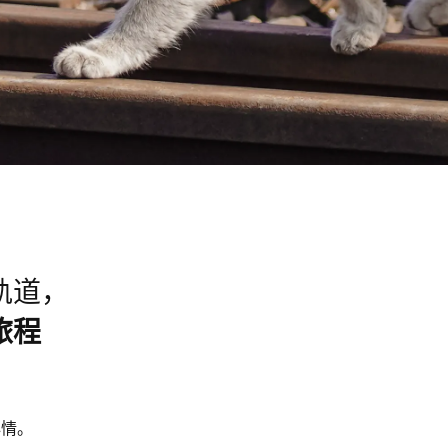
轨道，
旅程
心情。