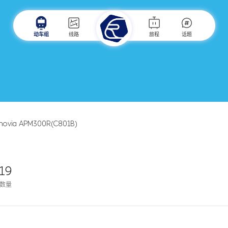
动车组
线路
旅程
话题
nnovia APM300R(C801B)
19
数量