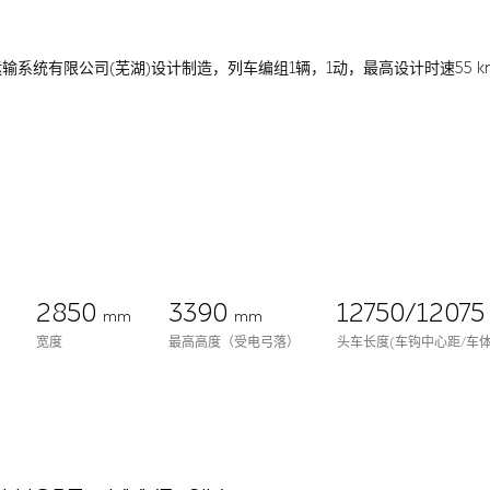
镇阿尔斯通运输系统有限公司(芜湖)设计制造，列车编组1辆，1动，最高设计时速5
2850
3390
12750/1207
mm
mm
宽度
最高高度（受电弓落）
头车长度(车钩中心距/车体