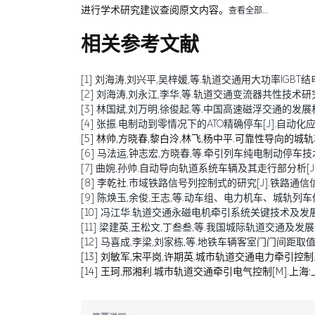
进行学术研究建议查阅原文内容。
查看全部…
相关参考文献
[1] 刘海涛,刘兴平,吴梓媛,等.轨道交通用大功率IGBT结电容退化
[2] 刘海涛,刘永江,李华,等.轨道交通变流器共性技术研究综述[J
[3] 林国斌,刘万明,徐俊起,等.中国高速磁浮交通的发展机遇与挑
[4] 张振.电制动到零情况下的ATO精确停车[J].自动化应用,20
[5] 林帅,方晓春,黎白泠,林飞,杨中平.可靠性导向的城轨车辆牵
[6] 马法运,钟志宏,方晓春,等.牵引列车纯电制动停车技术研究[J
[7] 曲婉,孙帅.自动导向轨道系统车辆及其走行部分析[J].现代
[8] 李乾社.市域铁路信号列控制式的研究[J].铁路通信信号工程技
[9] 陈焕玉,余俊,王志,等.动车组、电力机车、城轨列车传导干扰
[10] 冯江华.轨道交通永磁电机牵引系统关键技术及发展趋势[J
[11] 梁建英,王松文,丁叁叁,等.我国城际轨道交通及发展[J].机
[12] 马喜成,李梁,刘家栋,等.地铁车辆客室门门间距取值分析与
[13] 刘敏军,宋平岗,许期英.城市轨道交通电力牵引控制系
[14] 王珂,邢湘利.城市轨道交通牵引电气控制[M].上海: