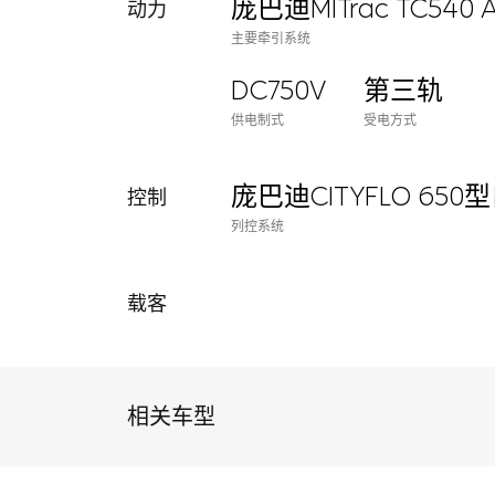
庞巴迪MITrac TC540 A
动力
主要牵引系统
DC750V
第三轨
供电制式
受电方式
庞巴迪CITYFLO 6
控制
列控系统
载客
相关车型