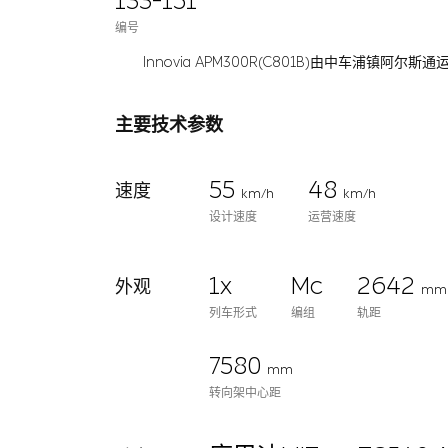
133-151
编号
Innovia APM300R(C801B)由中车浦
主要技术参数
55
48
速度
km/h
km/h
设计速度
运营速度
1x
Mc
2642
外观
mm
列车形式
编组
轨距
7580
mm
转向架中心距