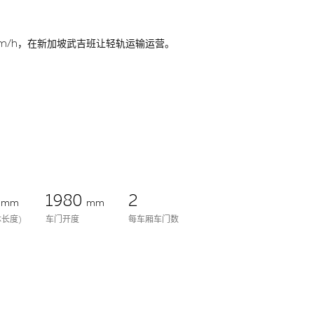
5 km/h，在新加坡武吉班让轻轨运输运营。
5
1980
2
mm
mm
长度)
车门开度
每车厢车门数