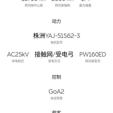
转向架中心距
转向架轴距
最大轴重
动力
株洲YAJ-51S62-3
电机型号
AC25kV
接触网/受电弓
PW160ED
供电制式
受电方式
转向架型号
控制
GoA2
自动驾驶