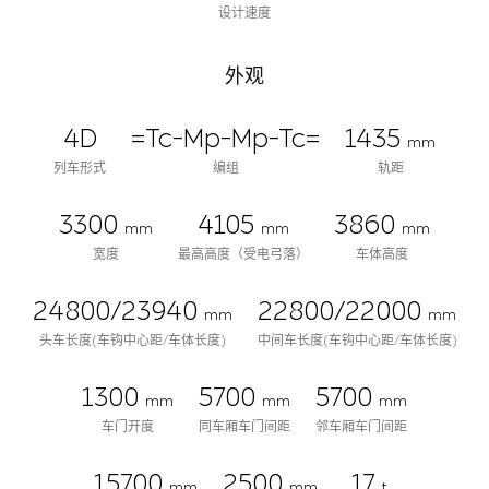
设计速度
外观
4D
=Tc-Mp-Mp-Tc=
1435
mm
列车形式
编组
轨距
3300
4105
3860
mm
mm
mm
宽度
最高高度（受电弓落）
车体高度
24800/23940
22800/22000
mm
mm
头车长度(车钩中心距/车体长度)
中间车长度(车钩中心距/车体长度)
1300
5700
5700
mm
mm
mm
车门开度
同车厢车门间距
邻车厢车门间距
15700
2500
17
mm
mm
t