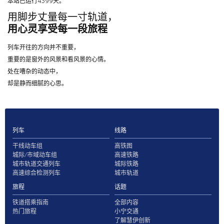
本站已运行4399天。
用脚步丈量每一寸轨道，
用心灵享受每一段旅程
列车开往的方向并不重要，
重要的是窗外的风景和看风景的心情。
处在嘈杂的动态中，
却是静而细腻的心思。
列车
线路
干线动车组
高铁图
城际/市域动车组
高速铁路
城市轨道交通列车
城际铁路
高速综合检测列车
城市轨道
旅程
话题
铁道搭乘指南
全部内容
热门旅程
小宁交通
了解慧伊创新