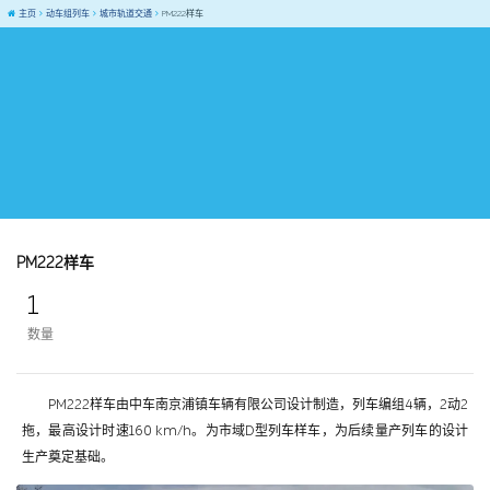
主页
动车组列车
城市轨道交通
PM222样车
PM222样车
1
数量
PM222样车由中车南京浦镇车辆有限公司设计制造，列车编组4辆，2动2
拖，最高设计时速160 km/h。为市域D型列车样车，为后续量产列车的设计
生产奠定基础。