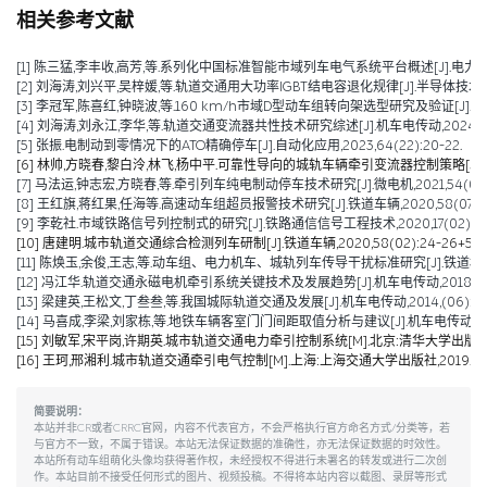
相关参考文献
[1] 陈三猛,李丰收,高芳,等.系列化中国标准智能市域列车电气系统平台概述[J].电力机车与城轨车辆,2026
[2] 刘海涛,刘兴平,吴梓媛,等.轨道交通用大功率IGBT结电容退化规律[J].半导体技术,2024,
[3] 李冠军,陈喜红,钟晓波,等.160 km/h市域D型动车组转向架选型研究及验证[J].电力机
[4] 刘海涛,刘永江,李华,等.轨道交通变流器共性技术研究综述[J].机车电传动,2024,(04)
[5] 张振.电制动到零情况下的ATO精确停车[J].自动化应用,2023,64(22):20-22.
[6] 林帅,方晓春,黎白泠,林飞,杨中平.可靠性导向的城轨车辆牵引变流器控制策略[J].电工技术学
[7] 马法运,钟志宏,方晓春,等.牵引列车纯电制动停车技术研究[J].微电机,2021,54(04):
[8] 王红旗,蒋红果,任海等.高速动车组超员报警技术研究[J].铁道车辆,2020,58(07):43
[9] 李乾社.市域铁路信号列控制式的研究[J].铁路通信信号工程技术,2020,17(02):10-
[10] 唐建明.城市轨道交通综合检测列车研制[J].铁道车辆,2020,58(02):24-26+5-6
[11] 陈焕玉,余俊,王志,等.动车组、电力机车、城轨列车传导干扰标准研究[J].铁道机车车辆,20
[12] 冯江华.轨道交通永磁电机牵引系统关键技术及发展趋势[J].机车电传动,2018(06):
[13] 梁建英,王松文,丁叁叁,等.我国城际轨道交通及发展[J].机车电传动,2014,(06):6-9
[14] 马喜成,李梁,刘家栋,等.地铁车辆客室门门间距取值分析与建议[J].机车电传动,2014,
[15] 刘敏军,宋平岗,许期英.城市轨道交通电力牵引控制系统[M].北京:清华大学出版社,
[16] 王珂,邢湘利.城市轨道交通牵引电气控制[M].上海:上海交通大学出版社,2019.
简要说明：
本站并非CR或者CRRC官网，内容不代表官方，不会严格执行官方命名方式/分类等，若
与官方不一致，不属于错误。本站无法保证数据的准确性，亦无法保证数据的时效性。
本站所有动车组萌化头像均获得著作权，未经授权不得进行未署名的转发或进行二次创
作。本站目前不接受任何形式的图片、视频投稿。不得将本站内容以截图、录屏等形式