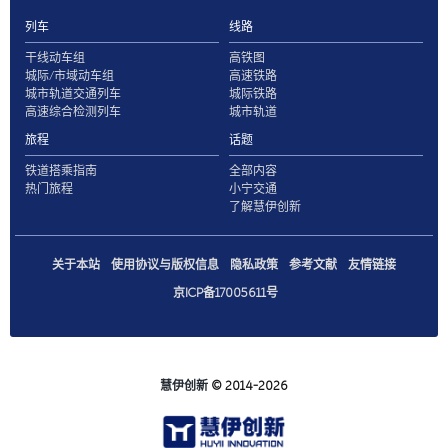
列车
线路
干线动车组
高铁图
城际/市域动车组
高速铁路
城市轨道交通列车
城际铁路
高速综合检测列车
城市轨道
旅程
话题
铁道搭乘指南
全部内容
热门旅程
小宁交通
了解慧伊创新
关于本站
使用协议与版权信息
隐私政策
参考文献
友情链接
京ICP备17005611号
慧伊创新
© 2014-2026