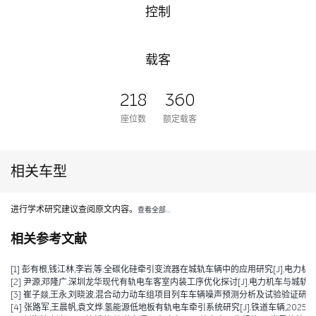
控制
载客
218
360
座位数
额定载客
相关车型
进行学术研究建议查阅原文内容。
查看全部…
相关参考文献
[1] 彭有根,钱江林,李岩,等.全碳化硅牵引变流器在城轨车辆中的应用研究[J].电力机车与城轨车
[2] 尹源,邓隆广.深圳龙华现代有轨电车客室内装工序优化探讨[J].电力机车与城轨车辆,2025
[3] 崔子燚,王永,刘晓波.混合动力动车组项目列车车辆噪声预测分析及试验验证研究[J].技术与市场
[4] 张路军,王晨帆,袁文烨.氢能源低地板有轨电车牵引系统研究[J].铁道车辆,2025,63(0