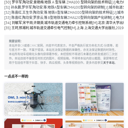
[30] 罗华军,陶功安,曾艳梅.地铁 A 型车辆 ZMA100 型转向架的技术特征[J].电力机车与城
[31] 孙永鹏,罗华军,陶功安,等.地铁A型车辆ZMA100型转向架的研制[J].城市轨道交通研究,2
[32] 陈喜红,王生华,陶功安,等.地铁A型车辆ZMA080型转向架的技术特征[J].城市轨道交通研
[33] 陈喜红,陶功安,罗彦云,等.B型地铁车辆ZMA120型转向架国产化研制[J].电力机车与城轨车辆,2008
[34] 刘敏军,宋平岗,许期英.城市轨道交通电力牵引控制系统[M].北京:清华大学出版社,
[35] 王珂,邢湘利.城市轨道交通牵引电气控制[M].上海:上海交通大学出版社,2019.
简要说明：
本站并非CR或者CRRC官网，内容不代表官方，不会严格执行官方命名方式/分类等，若
与官方不一致，不属于错误。本站无法保证数据的准确性，亦无法保证数据的时效性。
本站所有动车组萌化头像均获得著作权，未经授权不得进行未署名的转发或进行二次创
作。本站目前不接受任何形式的图片、视频投稿。不得将本站内容以截图、录屏等形式
用于包括但不限于抖音、快手、西瓜视频、头条等视频创作。更多内容参见
关于本站
。
一点点不一样的