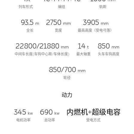
mm
列车形式
编组
轨距
93.5
2750
3905
m
mm
mm
全长
宽度
最高高度（受电弓落）
22800/21880
14
850
mm
t
mm
中间车长度(车钩中心距/车体长度)
最大轴重
头车车钩高度
850/700
mm
轮径
动力
345
690
内燃机+超级电容
kw
kw
电机功率
总功率
受电方式