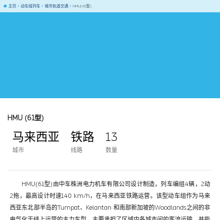
主页
动车组列车
城市轨道交通
HMU(61型)
HMU (61型)
马来西亚
铁路
13
城市
线路
数量
HMU(61型)由中车株洲电力机车有限公司设计制造，列车编组4辆，2动
2拖，最高设计时速140 km/h，在马来西亚铁路运营。该型动车组作为马来
西亚东北部半岛的Tumpat、Kelantan 和南部新加坡的Woodlands之间的非
电气化干线上运营的主力车型，主要承担了区域内各城市间的客流运输，并能