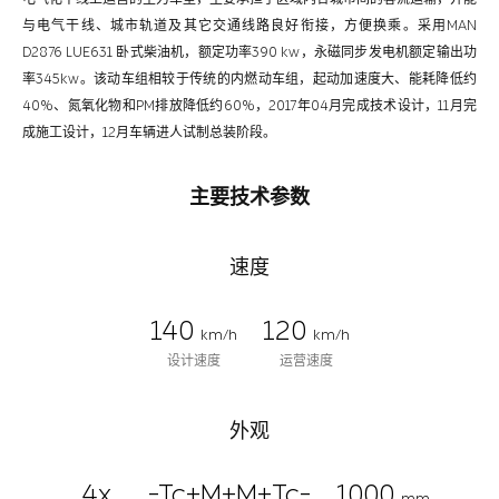
与电气干线、城市轨道及其它交通线路良好衔接，方便换乘。采用MAN
D2876 LUE631 卧式柴油机，额定功率390 kw，永磁同步发电机额定输出功
率345kw。该动车组相较于传统的内燃动车组，起动加速度大、能耗降低约
40%、氮氧化物和PM排放降低约60%，2017年04月完成技术设计，11月完
成施工设计，12月车辆进人试制总装阶段。
主要技术参数
速度
140
120
km/h
km/h
设计速度
运营速度
外观
4x
-Tc+M+M+Tc-
1000