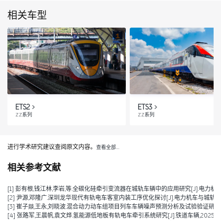
相关车型
ETS2
ETS3
ZZ系列
ZZ系列
进行学术研究建议查阅原文内容。
查看全部…
相关参考文献
[1] 彭有根,钱江林,李岩,等.全碳化硅牵引变流器在城轨车辆中的应用研究[J].电力机车与城轨车
[2] 尹源,邓隆广.深圳龙华现代有轨电车客室内装工序优化探讨[J].电力机车与城轨车辆,2025
[3] 崔子燚,王永,刘晓波.混合动力动车组项目列车车辆噪声预测分析及试验验证研究[J].技术与市场
[4] 张路军,王晨帆,袁文烨.氢能源低地板有轨电车牵引系统研究[J].铁道车辆,2025,63(0