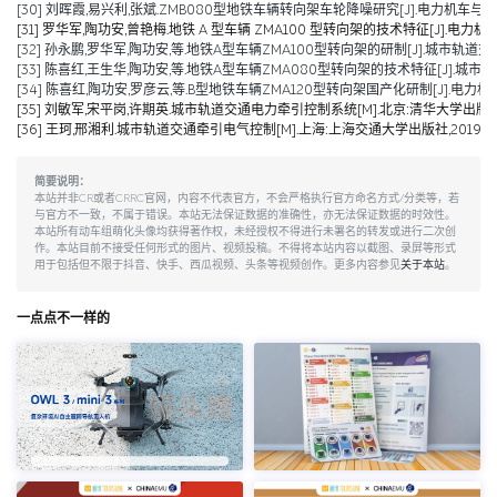
[30] 刘晖霞,易兴利,张斌.ZMB080型地铁车辆转向架车轮降噪研究[J].电力机车与城轨车辆,2
[31] 罗华军,陶功安,曾艳梅.地铁 A 型车辆 ZMA100 型转向架的技术特征[J].电力机车与城
[32] 孙永鹏,罗华军,陶功安,等.地铁A型车辆ZMA100型转向架的研制[J].城市轨道交通研究,2
[33] 陈喜红,王生华,陶功安,等.地铁A型车辆ZMA080型转向架的技术特征[J].城市轨道交通研
[34] 陈喜红,陶功安,罗彦云,等.B型地铁车辆ZMA120型转向架国产化研制[J].电力机车与城轨车辆,2008
[35] 刘敏军,宋平岗,许期英.城市轨道交通电力牵引控制系统[M].北京:清华大学出版社,
[36] 王珂,邢湘利.城市轨道交通牵引电气控制[M].上海:上海交通大学出版社,2019.
简要说明：
本站并非CR或者CRRC官网，内容不代表官方，不会严格执行官方命名方式/分类等，若
与官方不一致，不属于错误。本站无法保证数据的准确性，亦无法保证数据的时效性。
本站所有动车组萌化头像均获得著作权，未经授权不得进行未署名的转发或进行二次创
作。本站目前不接受任何形式的图片、视频投稿。不得将本站内容以截图、录屏等形式
用于包括但不限于抖音、快手、西瓜视频、头条等视频创作。更多内容参见
关于本站
。
一点点不一样的