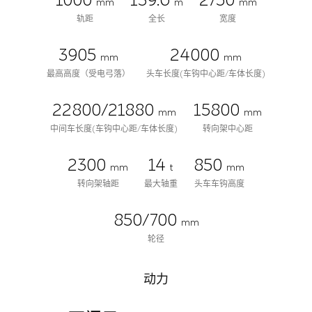
1000
139.6
2750
mm
m
mm
轨距
全长
宽度
3905
24000
mm
mm
最高高度（受电弓落）
头车长度(车钩中心距/车体长度)
22800/21880
15800
mm
mm
中间车长度(车钩中心距/车体长度)
转向架中心距
2300
14
850
mm
t
mm
转向架轴距
最大轴重
头车车钩高度
850/700
mm
轮径
动力