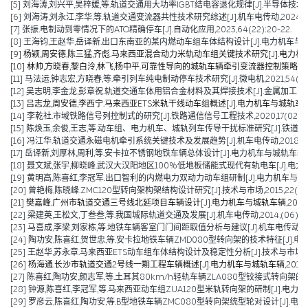
[5] 刘海涛,刘兴平,吴梓媛,等.轨道交通用大功率IGBT结电容退化规律[J].半导体技术,2024,
[6] 刘海涛,刘永江,李华,等.轨道交通变流器共性技术研究综述[J].机车电传动,2024,(04)
[7] 张振.电制动到零情况下的ATO精确停车[J].自动化应用,2023,64(22):20-22.
[8] 王海钧,王赵华,岳译新.出口东南亚的某内燃动车组车体结构设计[J].电力机车与城轨车辆,
[9] 杨颖,周安德,陈三猛,齐彪.马来西亚混合动力米轨动车组关键技术研究[J].电力机车与城轨
[10] 林帅,方晓春,黎白泠,林飞,杨中平.可靠性导向的城轨车辆牵引变流器控制策略[J].电工技术
[11] 马法运,钟志宏,方晓春,等.牵引列车纯电制动停车技术研究[J].微电机,2021,54(04):
[12] 吴志明,李金龙,彭章祝.轨道交通车体用铝合金材料及其焊接技术[J].金属加工(热加工),2
[13] 吕志龙,周安德,李西宁.马来西亚ETS米轨干线动车组概述[J].电力机车与城轨车辆,2020
[14] 李乾社.市域铁路信号列控制式的研究[J].铁路通信信号工程技术,2020,17(02):10
[15] 陈焕玉,余俊,王志,等.动车组、电力机车、城轨列车传导干扰标准研究[J].铁道机车车辆,2
[16] 冯江华.轨道交通永磁电机牵引系统关键技术及发展趋势[J].机车电传动,2018(06):
[17] 岳译新,刘厚林,周利,等.安卡拉不锈钢地铁车辆总体设计[J].电力机车与城轨车辆,2017,
[18] 聂文斌,张宇,柳晓峰.武汉大汉阳地区100%低地板储能式现代有轨电车[J].电力机车与城轨
[19] 黄明高,陈喜红,李冠军.出口智利的内燃电力双动力动车组研制[J].电力机车与城轨车辆,20
[20] 曾艳梅,陈晓峰.ZMC120型转向架构架结构设计研究[J].技术与市场,2015,22(04):1
[21] 樊嘉峰.广州市轨道交通三号线北延项目车辆设计[J].电力机车与城轨车辆,2015,38(0
[22] 梁建英,王松文,丁叁叁,等.我国城际轨道交通及发展[J].机车电传动,2014,(06):6-9
[23] 马喜成,李梁,刘家栋,等.地铁车辆客室门门间距取值分析与建议[J].机车电传动,2014,
[24] 陶功安,陈喜红,贺世忠,等.安卡拉地铁车辆ZMD080型转向架的技术特征[J].电力机车与
[25] 王赵华,苏永章.马来西亚ETS动车组车体结构设计及稳定性分析[J].技术与市场,2014,
[26] 杨海通.长沙市轨道交通2号线一期工程车辆概述[J].电力机车与城轨车辆,2014,37(0
[27] 陈喜红,陶功安,颜志军,等.土耳其80km/h轻轨车辆ZLA080型铰接式转向架的研制[J
[28] 钟源,陈喜红,李冠军,等.马来西亚动车组ZUA120型米轨转向架的研制[J].电力机车与城轨车辆,2012
[29] 罗彦云,陈喜红,陶功安,等.B型地铁车辆ZMC080型转向架统型轮对设计[J].电力机车与