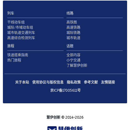
列车
线路
干线动车组
高铁图
城际/市域动车组
高速铁路
城市轨道交通列车
城际铁路
高速综合检测列车
城市轨道
旅程
话题
铁道搭乘指南
全部内容
热门旅程
小宁交通
了解慧伊创新
关于本站
使用协议与版权信息
隐私政策
参考文献
友情链接
京ICP备17005611号
慧伊创新
© 2014-2026