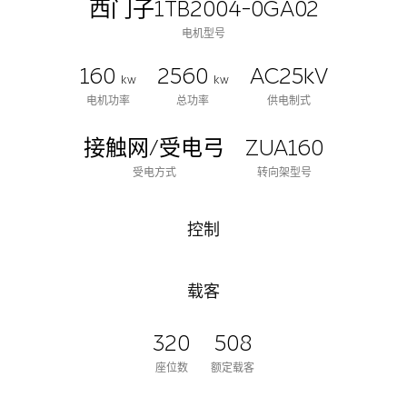
西门子1TB2004-0GA02
电机型号
160
2560
AC25kV
kw
kw
电机功率
总功率
供电制式
接触网/受电弓
ZUA160
受电方式
转向架型号
控制
载客
320
508
座位数
额定载客