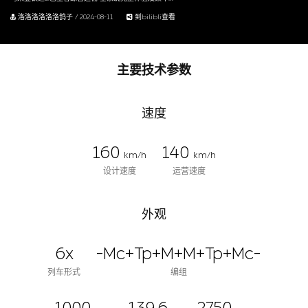
洛洛洛洛洛洛鸽子 / 2024-08-11
到bilibli查看
主要技术参数
速度
160
140
km/h
km/h
设计速度
运营速度
外观
6x
-Mc+Tp+M+M+Tp+Mc-
列车形式
编组