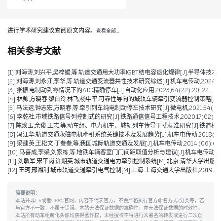
进行学术研究建议查阅原文内容。
查看全部…
相关参考文献
[1] 刘海涛,刘兴平,吴梓媛,等.轨道交通用大功率IGBT结电容退化规律[J].半导体技术,2024,
[2] 刘海涛,刘永江,李华,等.轨道交通变流器共性技术研究综述[J].机车电传动,2024,(04)
[3] 张振.电制动到零情况下的ATO精确停车[J].自动化应用,2023,64(22):20-22.
[4] 林帅,方晓春,黎白泠,林飞,杨中平.可靠性导向的城轨车辆牵引变流器控制策略[J].电工技术学
[5] 马法运,钟志宏,方晓春,等.牵引列车纯电制动停车技术研究[J].微电机,2021,54(04):
[6] 李乾社.市域铁路信号列控制式的研究[J].铁路通信信号工程技术,2020,17(02):10-
[7] 陈焕玉,余俊,王志,等.动车组、电力机车、城轨列车传导干扰标准研究[J].铁道机车车辆,20
[8] 冯江华.轨道交通永磁电机牵引系统关键技术及发展趋势[J].机车电传动,2018(06):9
[9] 梁建英,王松文,丁叁叁,等.我国城际轨道交通及发展[J].机车电传动,2014,(06):6-9
[10] 马喜成,李梁,刘家栋,等.地铁车辆客室门门间距取值分析与建议[J].机车电传动,2014,
[11] 刘敏军,宋平岗,许期英.城市轨道交通电力牵引控制系统[M].北京:清华大学出版社,2
[12] 王珂,邢湘利.城市轨道交通牵引电气控制[M].上海:上海交通大学出版社,2019.
简要说明：
本站并非CR或者CRRC官网，内容不代表官方，不会严格执行官方命名方式/分类等，若
与官方不一致，不属于错误。本站无法保证数据的准确性，亦无法保证数据的时效性。
本站所有动车组萌化头像均获得著作权，未经授权不得进行未署名的转发或进行二次创