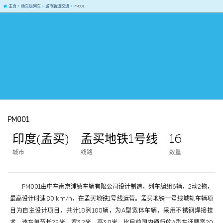
主页
动车组列车
城市轨道交通
PM001
PM001
印度(孟买)
孟买地铁1号线
16
城市
线路
数量
PM001由中车南京浦镇车辆有限公司设计制造，列车编组6辆，2动2拖，
最高设计时速80 km/h，在孟买地铁1号线运营。孟买地铁一号线城轨车辆项
目为自主设计项目，共计18列108辆，为A型宽体车辆，采用不锈钢焊接技
术。该车单节长22米、宽3.2米，高3.8米，比目前国内通行的A型车还要宽20