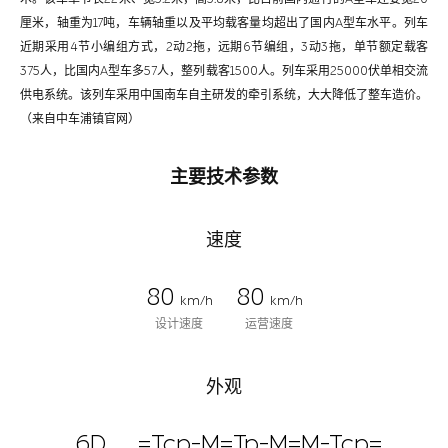
厘米，轴重为17吨，车辆轴重以及平均载客量均超出了国内A型车水平。列车
近期采用4节小编组方式，2动2拖，远期6节编组，3动3拖，单节额定载客
375人，比国内A型车多57人，整列载客1500人。列车采用25000伏单相交流
供电系统。该列车采用中国南车自主研发的牵引系统，大大降低了整车造价。
（来自中车浦镇官网）
主要技术参数
速度
80
80
km/h
km/h
设计速度
运营速度
外观
6D
=Tcp-M=Tp-M=M-Tcp=