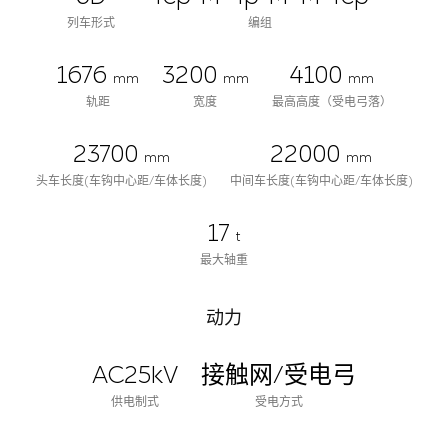
列车形式
编组
1676
3200
4100
mm
mm
mm
轨距
宽度
最高高度（受电弓落）
23700
22000
mm
mm
头车长度(车钩中心距/车体长度)
中间车长度(车钩中心距/车体长度)
17
t
最大轴重
动力
AC25kV
接触网/受电弓
供电制式
受电方式