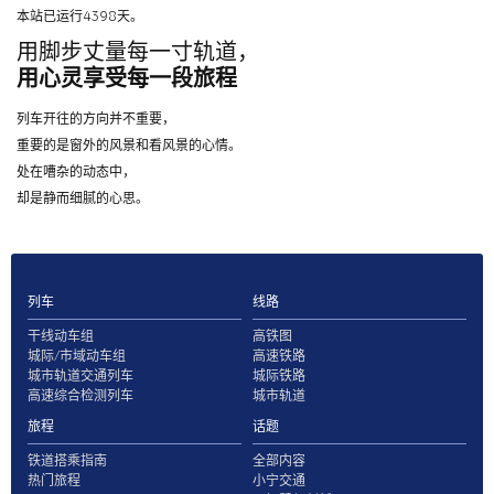
本站已运行4398天。
用脚步丈量每一寸轨道，
用心灵享受每一段旅程
列车开往的方向并不重要，
重要的是窗外的风景和看风景的心情。
处在嘈杂的动态中，
却是静而细腻的心思。
列车
线路
干线动车组
高铁图
城际/市域动车组
高速铁路
城市轨道交通列车
城际铁路
高速综合检测列车
城市轨道
旅程
话题
铁道搭乘指南
全部内容
热门旅程
小宁交通