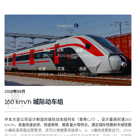
编组
功率
速度
2M2T
2920
kw
160
km/h
长度
宽度
高度
107.55
m
3360
mm
4050
mm
2019年09月
160 km/h 城际动车组
中车大连公司设计制造的城际动车组列车（曾称CJ7），设计最高时速160
km/h，具备快速启停、快速乘降、载客量大等特点，满足城际铁路和市域铁路
小编组高密度运营需求，还可以根据需求选择4、6、8编组或重联运行。2019
年09月，适用于干线铁路的时速160 km城际车总组装完成，同年11月，车辆静