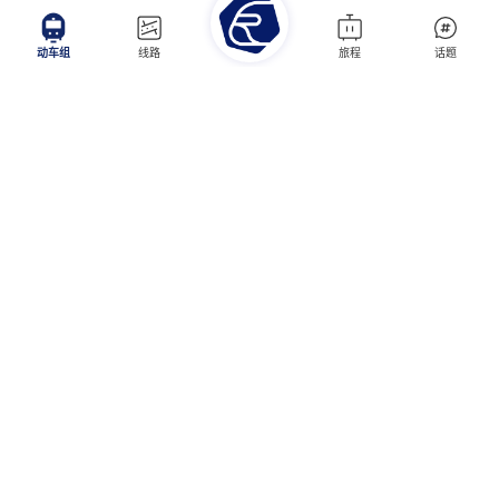
动车组
线路
旅程
话题
本站已运行4397天。
用脚步丈量每一寸轨道，
用心灵享受每一段旅程
列车开往的方向并不重要，
重要的是窗外的风景和看风景的心情。
处在嘈杂的动态中，
却是静而细腻的心思。