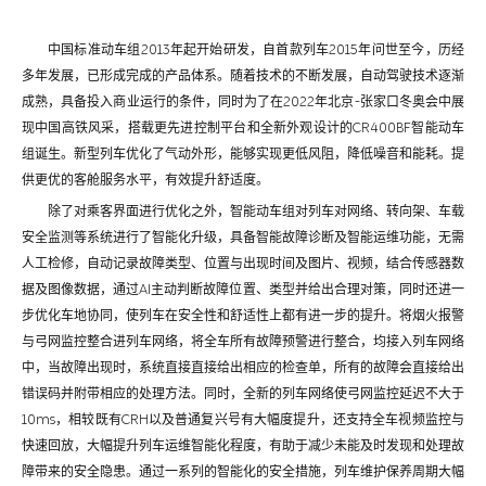
中国标准动车组2013年起开始研发，自首款列车2015年问世至今，历经
多年发展，已形成完成的产品体系。随着技术的不断发展，自动驾驶技术逐渐
成熟，具备投入商业运行的条件，同时为了在2022年北京-张家口冬奥会中展
现中国高铁风采，搭载更先进控制平台和全新外观设计的CR400BF智能动车
组诞生。新型列车优化了气动外形，能够实现更低风阻，降低噪音和能耗。提
供更优的客舱服务水平，有效提升舒适度。
除了对乘客界面进行优化之外，智能动车组对列车对网络、转向架、车载
安全监测等系统进行了智能化升级，具备智能故障诊断及智能运维功能，无需
人工检修，自动记录故障类型、位置与出现时间及图片、视频，结合传感器数
据及图像数据，通过AI主动判断故障位置、类型并给出合理对策，同时还进一
步优化车地协同，使列车在安全性和舒适性上都有进一步的提升。将烟火报警
与弓网监控整合进列车网络，将全车所有故障预警进行整合，均接入列车网络
中，当故障出现时，系统直接直接给出相应的检查单，所有的故障会直接给出
错误码并附带相应的处理方法。同时，全新的列车网络使弓网监控延迟不大于
10ms，相较既有CRH以及普通复兴号有大幅度提升，还支持全车视频监控与
快速回放，大幅提升列车运维智能化程度，有助于减少未能及时发现和处理故
障带来的安全隐患。通过一系列的智能化的安全措施，列车维护保养周期大幅