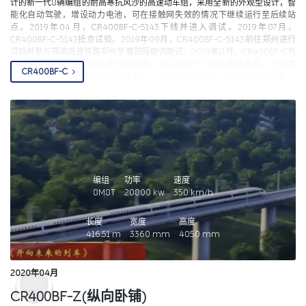
计的新一代8辆编组的耐高寒抗风沙的高速动车组，采用全新的外观型设计，智
能化自动驾驶，增设动力电池，可在接触网失效的情况下继续运行至后续站
点。2019年04月，CR400BF-C-5143下线并进入调试。2019年07月，
CR400BF-C-5143抵京试验。2019年09月，CR400BF-C-5143前往郑州进行
试验并参与郑渝高速铁路郑州至襄阳段联调联试。2019年11月，CR400BF-C与
BF-G进行重连测试。2019年12月12日，CR400BF-C-5144抵达北京。2019年
CR400BF-C
12月31日，京张高铁开通首日，CR400BF-C-5144/5145投入运营，
CR400BF-C-5143未投入运营并返厂进行改造。2020年09月15日，首组增加
独立的司机室门的CR400BF-C头车亮相。2020年11月12日，CR400BF-C-
5162抵京并参与京雄城际铁路河北段联调联试，该车增加了独立的司机室门，
便于司机乘降，也提高了商务座乘客的私密性。2021年01月19日，CR400BF-
C-5162正式换装冬奥涂装并亮相。2021年06月12日，原CR400BF-C-5143改
造一新并更名为CR400BF-GZ-5143，改造后的车头也增加了独立的司机室
门，并采用全新商务座布局。CR400BF-C共制造4组，其中5143改造并更名为
CR400BF-GZ。5144、5145、5162目前（2023年12月）均在京张高铁运营。
编组
功率
速度
8M8T
20800
kw
350
km/h
长度
宽度
高度
416.51
m
3360
mm
4050
mm
2020年04月
CR400BF-Z(纵向卧铺)