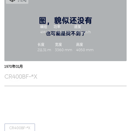
≤-40℃
编组
功率
速度
4M4T
10400
kw
350
km/h
长度
宽度
高度
211.31
m
3360
mm
4050
mm
1970年01月
CR400BF-*X
CR400BF-*X