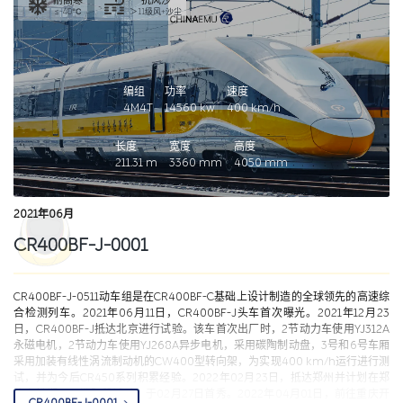
耐高寒
抗风沙
≤-40℃
＞11级风+沙尘
编组
功率
速度
4M4T
14560
kw
400
km/h
长度
宽度
高度
211.31
m
3360
mm
4050
mm
2021年06月
CR400BF-J-0001
CR400BF-J-0511动车组是在CR400BF-C基础上设计制造的全球领先的高速综
合检测列车。2021年06月11日，CR400BF-J头车首次曝光。2021年12月23
日，CR400BF-J抵达北京进行试验。该车首次出厂时，2节动力车使用YJ312A
永磁电机，2节动力车使用YJ268A异步电机，采用碳陶制动盘，3号和6号车厢
采用加装有线性涡流制动机的CW400型转向架，为实现400 km/h运行进行测
试，并为今后CR450系列积累经验。2022年02月23日，抵达郑州并计划在郑
济高铁郑州至濮阳段试验，于02月27日首秀。2022年04月01日，前往重庆开