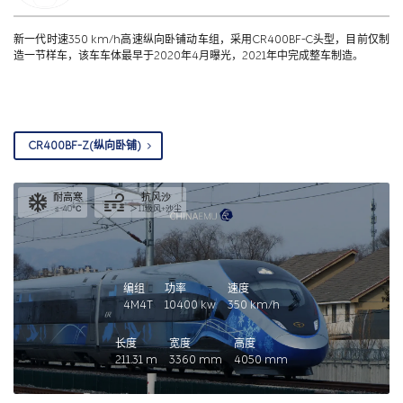
新一代时速350 km/h高速纵向卧铺动车组，采用CR400BF-C头型，目前仅制
造一节样车，该车车体最早于2020年4月曝光，2021年中完成整车制造。
CR400BF-Z(纵向卧铺)
耐高寒
抗风沙
≤-40℃
＞11级风+沙尘
编组
功率
速度
4M4T
10400
kw
350
km/h
长度
宽度
高度
211.31
m
3360
mm
4050
mm