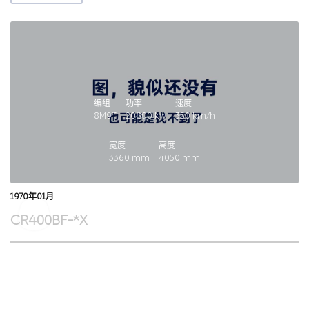
编组
功率
速度
8M9T
20800
kw
350
km/h
宽度
高度
3360
mm
4050
mm
1970年01月
CR400BF-*X