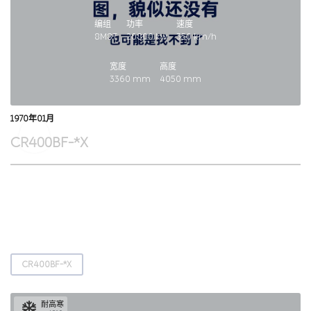
编组
功率
速度
8M8T
20800
kw
350
km/h
宽度
高度
3360
mm
4050
mm
1970年01月
CR400BF-*X
CR400BF-*X
耐高寒