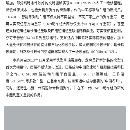
增加，部分线路条件较好的交路能够实现16000km/192h人工一级修里程，
降低维保成本，也极大提升列车的出勤率。作为中国标准动车组的新成员，
CR400BF智能系列动车组不仅支持不同型号、不同厂家生产的列车重联，还
可以实现任意方向重联（CRH动车组大部分仅支持00车与01车重联），甚至
还支持短编组与长编组重联及四组短编组重联运行和救援，可实现相互控制，
亦可于普通CR400系列重联运行。更加适合中国铁路实际情况的理念，加上
大量免维护和易维护的设计和自动化检修手段，极大便利的检修维护，延长检
修周期，线路条件较好的交路能够实现人工一级修里程16000km/192h。
本系列自2018年12月采用新头型和瑞雪迎春、龙凤呈祥新涂装的模型车
首次亮相至今，历经不断试验与改进，已经成为中国高速动车组颜值担当和扛
鼎之作。CR400BF智能动车组平台涵盖8、16、17辆编组、工作温
度-50~50℃等多款车型，在北京东奥、杭州亚运中成为重要的“中国名片”，
同时，还衍生出新一代高速综合检测列车，并在下一代CR450动车组的研制
中起到至关重要的作用。