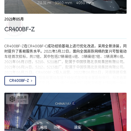
211.31
m
3360
mm
4050
mm
2021年05月
CR400BF-Z
CR400BF-Z在CR400BF-C成功经验基础上进行优化改进，采用全新涂装，同
时提升了客舱服务水平。2021年3月22日，面向全国高铁网络的复兴号智能动
车组首次招标，共17组，其中包括17辆编组4组、8辆编组7组、8辆高寒6组。
2021年06月13日，5210、5211出厂，配属于中国铁路北京局集团有限公司。
2021年06月14日，5212、5213出厂，配属于中国铁路北京局集团有限公司。
2021年06月25日，CR400BF-Z投入运营。2022年06月15日，河南铁建投集
团时速350公里复兴号智能配置动车组下线仪式在中车长客股份举行，标志着第
CR400BF-Z
二批次CR400BF-Z正式交付。2022年06月后出厂的批次根据上线运用一年以
来的反馈进行了如下调整：1、取消自动售货机，更改为储藏柜；2、增加了观
光区走廊的宽度；3、端部一等座椅扶手增加小桌板、将腿靠重新造型；4、商
耐高寒
务座椅增加行李绑带；5、无障碍设施车盲文贴纸增加高度。2023年起列车在
≤-40℃
更多线路上线运行。2023年下半年招标、2024年投入运营的列车其中1号车厢
的商务座调整为普通型5座。因使用过程中容易出现意外情况（后排忘记收回时
前排回转座椅腿托就…），后期部分批次一等座取消腿托。2022年中标价格约
为1.82-1.85亿，2023年约为1.72-1.74亿。
编组
功率
速度