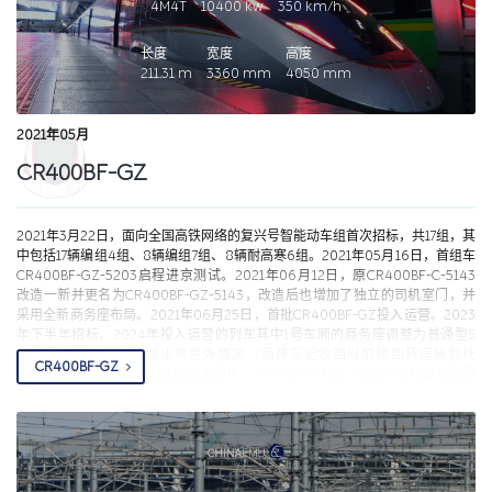
4M4T
10400
kw
350
km/h
长度
宽度
高度
211.31
m
3360
mm
4050
mm
2021年05月
CR400BF-GZ
2021年3月22日，面向全国高铁网络的复兴号智能动车组首次招标，共17组，其
中包括17辆编组4组、8辆编组7组、8辆耐高寒6组。2021年05月16日，首组车
CR400BF-GZ-5203启程进京测试。2021年06月12日，原CR400BF-C-5143
改造一新并更名为CR400BF-GZ-5143，改造后也增加了独立的司机室门，并
采用全新商务座布局。2021年06月25日，首批CR400BF-GZ投入运营。2023
年下半年招标、2024年投入运营的列车其中1号车厢的商务座调整为普通型5
座。因使用过程中容易出现意外情况（后排忘记收回时前排回转座椅腿托
CR400BF-GZ
就…），后期部分批次一等座取消腿托。2024年07月后，全部19组列车均配属
哈尔滨局集团。