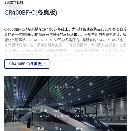
2020年11月
CR400BF-C(冬奥版)
CR400BF-C动车组是在CR400BF基础上，为京张高速铁路及2022年冬奥会设
计的新一代8辆编组的耐高寒抗风沙的高速动车组，采用全新的外观型设计，智
能化自动驾驶。CR400BF-C-5162专为冬奥打造，与既有的5144、5145相比，
重新设计客舱布局，采用全新商务座、一等座的设计，大幅提升舒适度。在冬
奥会期间，08车二等座区域改造为直播间，支持5G视频直播。2020年09月15
日，首组增加独立的司机室门的CR400BF-C头车亮相。2020年11月12日，
CR400BF-C-5162抵京并参与京雄城际铁路河北段联调联试，该车增加了独立
CR400BF-C(冬奥版)
的司机室门，便于司机乘降，也提高了商务座乘客的私密性。2021年01月19
日，CR400BF-C-5162正式换装冬奥涂装并亮相。2022年01月06日，
CR400BF-C-5162投入运营，开行北京北/清河至冬奥会太子城、崇礼赛区的车
次。2022年04月起，CR400BF-C-5162投入北京-呼和浩特间常规车次运营，
车次通常为G2457/G2462/G2467/G2472/G7881/G7882，但每隔一段时间会
停用检修，这些车次使用其他列车运营。
编组
功率
速度
4M4T
10400
kw
350
km/h
长度
宽度
高度