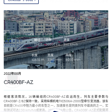
CR400BF-J-0001
展其他试验。2022年04月12日，CR400BF-J-0511与CR400AF-C-2214在郑
渝高铁巴东至万州段进行了时速403km/h（相对速度806km/h）隧道内交会
试验。2022年04月21日，CR400BF-J-0511与CR400AF-C-2214在济郑高铁
河南浚县境内时成功进行了时速435 km/h（相对速度870 km/h）交会试验，
交会时间仅0.86秒，为CR450动车组研制技术条件参数的试验打下基础。2022
年09月，CR400BF-J-0511重新改造，拆除轨道涡流制动装置等相关实验设施
并更名为CR400BF-J-0001，2022年09月22日启程前往铁道科学院继续进行
试验。2022年10月02日，CR400BF-J-0001安装全包式裙板，进一步为
CR450系列的研制积累宝贵数据。2023年04月28日，为进一步为CR450进行
编组
功率
速度
试验，该车再次改造后重新亮相，05、06两节车厢更换为CR450设计的全新车
8M8T
20800
kw
350
km/h
厢，车身高度有所下降以适应更高的速度（3850 mm）。2023年06月11日，
CR400BF-J-0001启程前往福厦高铁进行试验。2023年06月28日在湄洲湾跨
长度
宽度
高度
海大桥，试验列车以单列时速453公里、相对交会时速891公里运行，06月29
416.51
m
3360
mm
4050
mm
日在海尾隧道，试验列车以单列时速420公里、相对交会时速840公里运行，
对新技术部件进行了有效的性能验证，各项指标表现良好，标志着CR450动车
组研制取得阶段性成果，为“CR450科技创新工程”的顺利实施打下了坚实基
2022年08月
础。在本次换装科学研究试验中，中车长客股份公司搭载CR400BF-J综合检测
列车，开展了CR450动车组轻量化转向架、永磁牵引系统、低阻力受电弓、多
CR400BF-AZ
级制动装置、新断面车体、新型减阻降噪结构等6大类17项新技术部件的科学研
究试验。2023年07月16日，列车重新换回两节正常高度的车厢，重新返回福厦
高铁继续进行试验。2023年12月13日，国铁集团科信部在铁科院集团公司永丰
基地组织召开世界领先高速综合检测试验列车研制项目验收会议。该项目成功
根据客流情况，16辆编组的CR400BF-AZ应运而生，列车主要参数与
研制了时速350公里中国标准动车组平台综合检测试验列车，研制了涡流制动系
CR400BF-Z/BZ保持一致，采用纵横机电TKD506A-2000型牵引变流器，该车
统、碳陶制动盘、永磁牵引系统、以太网控车网络系统、主动控制受电弓、列
目前是CR400中阻力最小的车型之一，加速度也是同类列车中最高的之一，实
车智能安全监测系统、主动降噪控制技术装置、轮轨噪声检测技术装置、能量
际测试可达2.38 km/h/s或更高。2022年09月12日，CR400BF-AZ正式配属郑