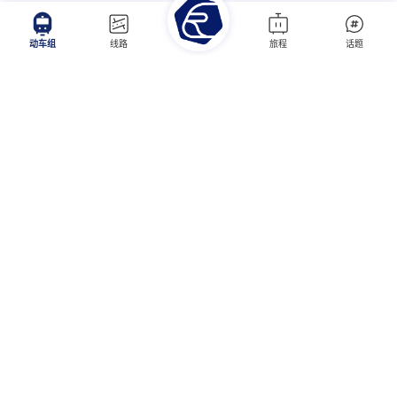
管理与节能辅助驾驶系统等9项动车组新技术应用设备，研制了数字式新型轨道
州局集团，2022年09月15日CR400BF-AZ投入运营。2024年1月1日，上海局
检测系统、新一代弓网关系检测系统、轨道承载变形特征检测系统、搭载式高
集团新一代CR400BF-AZ投入运营，与既有CR400BF智能系列相比，进一步优
低检测系统等4项综合检测试验新技术应用设备。
化车内细节，同时增加了USB-C充电接口，功率提升至5V2.4A。
动车组
线路
旅程
话题
CR400BF-AZ
编组
功率
速度
4M4T
10400
kw
400
km/h
长度
宽度
高度
211.31
m
3360
mm
4050
mm
2023年04月
CR400BF-J-0003
2023年04月下旬，新一列CR400BF-J-0003完成制造，2023年07月29日，