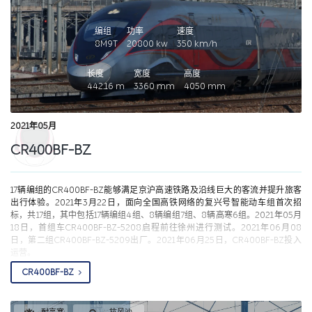
编组
功率
速度
8M9T
20800
kw
350
km/h
长度
宽度
高度
442.16
m
3360
mm
4050
mm
2021年05月
CR400BF-BZ
17辆编组的CR400BF-BZ能够满足京沪高速铁路及沿线巨大的客流并提升旅客
出行体验。2021年3月22日，面向全国高铁网络的复兴号智能动车组首次招
标，共17组，其中包括17辆编组4组、8辆编组7组、8辆高寒6组。2021年05月
18日，首组车CR400BF-BZ-5208启程前往徐州进行测试。2021年06月08
日，第二组CR400BF-BZ-5209出厂。2021年06月25日，CR400BF-BZ投入
运营。
CR400BF-BZ