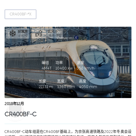
CR400BF-*X
耐高寒
抗风沙
≤-40℃
＞11级风+沙尘
编组
功率
速度
4M4T
10400
kw
350
km/h
长度
宽度
高度
211.31
m
3360
mm
4050
mm
2018年12月
CR400BF-C
CR400BF-C动车组是在CR400BF基础上，为京张高速铁路及2022年冬奥会设