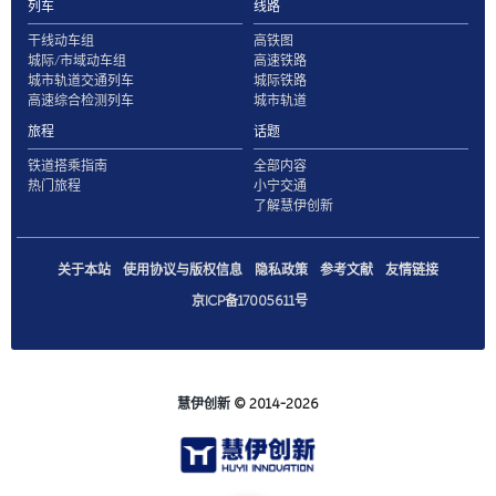
列车
线路
干线动车组
高铁图
城际/市域动车组
高速铁路
城市轨道交通列车
城际铁路
高速综合检测列车
城市轨道
旅程
话题
铁道搭乘指南
全部内容
热门旅程
小宁交通
了解慧伊创新
关于本站
使用协议与版权信息
隐私政策
参考文献
友情链接
京ICP备17005611号
慧伊创新
© 2014-2026