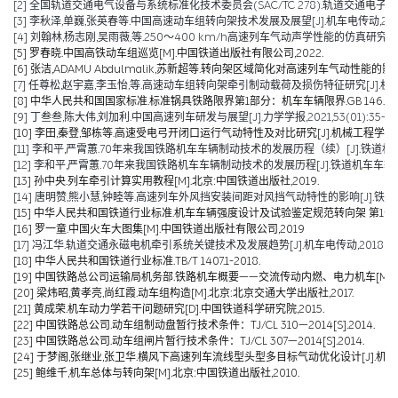
[2] 全国轨道交通电气设备与系统标准化技术委员会(SAC/TC 278).轨道交通电子设备 
[3] 李秋泽,单巍,张英春等.中国高速动车组转向架技术发展及展望[J].机车电传动,2023(0
[4] 刘翰林,杨志刚,吴雨薇,等.250～400 km/h高速列车气动声学性能的仿真研究[J].铁道
[5] 罗春晓.中国高铁动车组巡览[M].中国铁道出版社有限公司,2022.
[6] 张洁,ADAMU Abdulmalik,苏新超等.转向架区域简化对高速列车气动性能的影响（英文）[J].Jou
[7] 任尊松,赵宇嘉,李玉怡,等.高速动车组转向架牵引制动载荷及损伤特征研究[J].机械工程学报,
[8] 中华人民共和国国家标准.标准锅具铁路限界第1部分：机车车辆限界.GB 146.1-2
[9] 丁叁叁,陈大伟,刘加利.中国高速列车研发与展望[J].力学学报,2021,53(01):35-50
[10] 李田,秦登,邹栋等.高速受电弓开闭口运行气动特性及对比研究[J].机械工程学报,2020,
[11] 李和平,严霄蕙.70年来我国铁路机车车辆制动技术的发展历程（续）[J].铁道机车车辆,20
[12] 李和平,严霄蕙.70年来我国铁路机车车辆制动技术的发展历程[J].铁道机车车辆,2019,
[13] 孙中央.列车牵引计算实用教程[M].北京:中国铁道出版社,2019.
[14] 唐明赞,熊小慧,钟睦等.高速列车外风挡安装间距对风挡气动特性的影响[J].铁道科学与工
[15] 中华人民共和国铁道行业标准.机车车辆强度设计及试验鉴定规范转向架 第1部分:转向架构架
[16] 罗一童.中国火车大图集[M].中国铁道出版社有限公司,2019
[17] 冯江华.轨道交通永磁电机牵引系统关键技术及发展趋势[J].机车电传动,2018(06):
[18] 中华人民共和国铁道行业标准.TB/T 1407.1-2018.
[19] 中国铁路总公司运输局机务部.铁路机车概要——交流传动内燃、电力机车[M].北京
[20] 梁炜昭,黄孝亮,尚红霞.动车组构造[M].北京:北京交通大学出版社,2017.
[21] 黄成荣.机车动力学若干问题研究[D].中国铁道科学研究院,2015.
[22] 中国铁路总公司.动车组制动盘暂行技术条件：TJ/CL 310—2014[S].2014.
[23] 中国铁路总公司.动车组闸片暂行技术条件：TJ/CL 307—2014[S].2014.
[24] 于梦阁,张继业,张卫华.横风下高速列车流线型头型多目标气动优化设计[J].机械工程学报,
[25] 鲍维千,机车总体与转向架[M].北京:中国铁道出版社,2010.