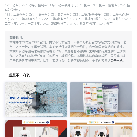
*
M：动车；Mc：动车，控制车；Mp：动车带受电弓；T：拖车；Tc：拖车，控制车；Tp：拖
车带受电弓
*
ZE：二等座车；ZY：一等座车；ZS：商务座车；ZET：二等/特等座车；ZES：二等/商务座
车；ZYT：一等/特等座车；ZYS：一等/商务座车；ZEC：二等座车/餐车；WR：软卧车；WE：
二等卧车；WY：一等卧车；WG：高级软卧车；WRC：软卧车/餐车；CA：餐车
简要说明：
本站并非CR或者CRRC官网，内容不代表官方，不会严格执行官方命名方式/分类等，若
与官方不一致，不属于错误。本站无法保证数据的准确性，亦无法保证数据的时效性。
本站所有动车组萌化头像均获得著作权，未经授权不得进行未署名的转发或进行二次创
作。本站目前不接受任何形式的图片、视频投稿。不得将本站内容以截图、录屏等形式
用于包括但不限于抖音、快手、西瓜视频、头条等视频创作。更多内容参见
关于本站
。
一点点不一样的