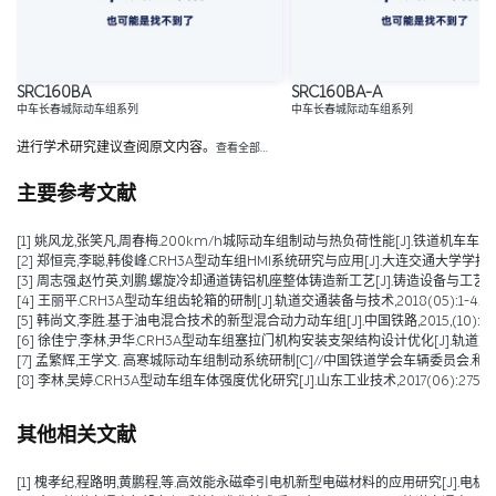
SRC160BA
SRC160BA-A
中车长春城际动车组系列
中车长春城际动车组系列
进行学术研究建议查阅原文内容。
查看全部…
主要参考文献
[1] 姚风龙,张笑凡,周春梅.200km/h城际动车组制动与热负荷性能[J].铁道机车车辆,2020,4
[2] 郑恒亮,李聪,韩俊峰.CRH3A型动车组HMI系统研究与应用[J].大连交通大学学报,2019,4
[3] 周志强,赵竹英,刘鹏.螺旋冷却通道铸铝机座整体铸造新工艺[J].铸造设备与工艺,2019,(01):15-17
[4] 王丽平.CRH3A型动车组齿轮箱的研制[J].轨道交通装备与技术,2018(05):1-4.
[5] 韩尚文,李胜.基于油电混合技术的新型混合动力动车组[J].中国铁路,2015,(10):36-38.DOI:1
[6] 徐佳宁,李林,尹华.CRH3A型动车组塞拉门机构安装支架结构设计优化[J].轨道交通装备与
[7] 孟繁辉,王学文. 高寒城际动车组制动系统研制[C]//中国铁道学会车辆委员会.
[8] 李林,吴婷.CRH3A型动车组车体强度优化研究[J].山东工业技术,2017(06):275-27
其他相关文献
[1] 槐孝纪,程路明,黄鹏程,等.高效能永磁牵引电机新型电磁材料的应用研究[J].电机技术,202