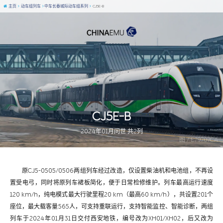
主页
动车组列车
中车长春城际动车组系列
CJ5E-B
CJ5E-B
2024年01月问世 共2列
图 / E79707CA
原CJ5-0505/0506两组列车经过改造，仅设置柴油机和电池组，不再设
置受电弓，同时将原列车裙板简化，便于日常检修维护。列车最高运行速度
120 km/h，纯电模式最大行驶里程20 km（最高60 km/h），共设置201个
座位，最大载客量565人，可支持重联运行，支持智能监控、智能诊断，两组
列车于2024年01月31日交付西安地铁，编号改为XH01/XH02，后又改为