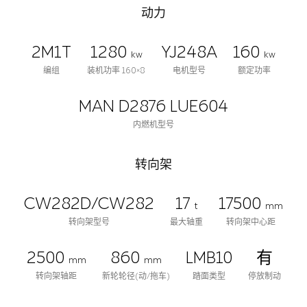
动力
2M1T
1280
YJ248A
160
kw
kw
编组
装机功率 160×8
电机型号
额定功率
MAN D2876 LUE604
内燃机型号
转向架
CW282D/CW282
17
17500
t
mm
转向架型号
最大轴重
转向架中心距
2500
860
LMB10
有
mm
mm
转向架轴距
新轮轮径(动/拖车)
踏面类型
停放制动