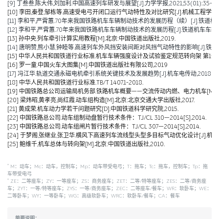
[9] 丁叁叁,陈大伟,刘加利.中国高速列车研发与展望[J].力学学报,2021,53(01):35-50
[10] 李田,秦登,邹栋等.高速受电弓开闭口运行气动特性及对比研究[J].机械工程学报,2020,
[11] 李和平,严霄蕙.70年来我国铁路机车车辆制动技术的发展历程（续）[J].铁道机车车辆,20
[12] 李和平,严霄蕙.70年来我国铁路机车车辆制动技术的发展历程[J].铁道机车车辆,2019,
[13] 孙中央.列车牵引计算实用教程[M].北京:中国铁道出版社,2019.
[14] 唐明赞,熊小慧,钟睦等.高速列车外风挡安装间距对风挡气动特性的影响[J].铁道科学与工
[15] 中华人民共和国铁道行业标准.机车车辆强度设计及试验鉴定规范转向架 第1部分:转向架构架
[16] 罗一童.中国火车大图集[M].中国铁道出版社有限公司,2019
[17] 冯江华.轨道交通永磁电机牵引系统关键技术及发展趋势[J].机车电传动,2018(06):
[18] 中华人民共和国铁道行业标准.TB/T 1407.1-2018.
[19] 中国铁路总公司运输局机务部.铁路机车概要——交流传动内燃、电力机车[M].北京
[20] 梁炜昭,黄孝亮,尚红霞.动车组构造[M].北京:北京交通大学出版社,2017.
[21] 黄成荣.机车动力学若干问题研究[D].中国铁道科学研究院,2015.
[22] 中国铁路总公司.动车组制动盘暂行技术条件：TJ/CL 310—2014[S].2014.
[23] 中国铁路总公司.动车组闸片暂行技术条件：TJ/CL 307—2014[S].2014.
[24] 于梦阁,张继业,张卫华.横风下高速列车流线型头型多目标气动优化设计[J].机械工程学报,
[25] 鲍维千,机车总体与转向架[M].北京:中国铁道出版社,2010.
*
M：动车；Mc：动车，控制车；Mp：动车带受电弓；T：拖车；Tc：拖车，控制车；Tp：拖
车带受电弓
*
ZE：二等座车；ZY：一等座车；ZS：商务座车；ZET：二等/特等座车；ZES：二等/商务座
车；ZYT：一等/特等座车；ZYS：一等/商务座车；ZEC：二等座车/餐车；WR：软卧车；WE：
二等卧车；WY：一等卧车；WG：高级软卧车；WRC：软卧车/餐车；CA：餐车
简要说明：