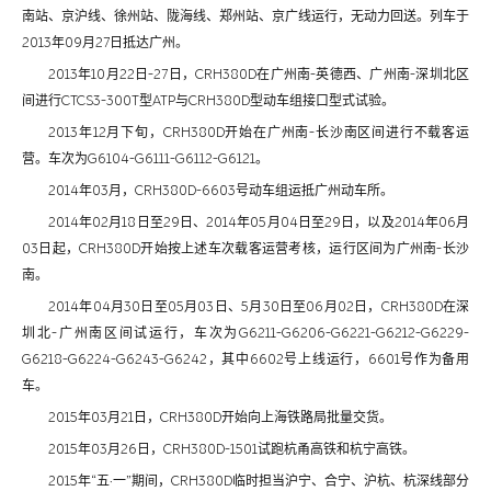
南站、京沪线、徐州站、陇海线、郑州站、京广线运行，无动力回送。列车于
2013年09月27日抵达广州。
2013年10月22日-27日，CRH380D在广州南-英德西、广州南-深圳北区
间进行CTCS3-300T型ATP与CRH380D型动车组接口型式试验。
2013年12月下旬，CRH380D开始在广州南-长沙南区间进行不载客运
营。车次为G6104-G6111-G6112-G6121。
2014年03月，CRH380D-6603号动车组运抵广州动车所。
2014年02月18日至29日、2014年05月04日至29日，以及2014年06月
03日起，CRH380D开始按上述车次载客运营考核，运行区间为广州南-长沙
南。
2014年04月30日至05月03日、5月30日至06月02日，CRH380D在深
圳北-广州南区间试运行，车次为G6211-G6206-G6221-G6212-G6229-
G6218-G6224-G6243-G6242，其中6602号上线运行，6601号作为备用
车。
2015年03月21日，CRH380D开始向上海铁路局批量交货。
2015年03月26日，CRH380D-1501试跑杭甬高铁和杭宁高铁。
2015年“五·一”期间，CRH380D临时担当沪宁、合宁、沪杭、杭深线部分