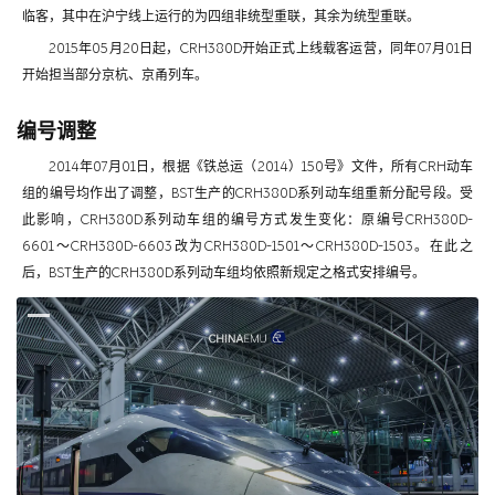
临客，其中在沪宁线上运行的为四组非统型重联，其余为统型重联。
2015年05月20日起，CRH380D开始正式上线载客运营，同年07月01日
开始担当部分京杭、京甬列车。
编号调整
2014年07月01日，根据《铁总运（2014）150号》文件，所有CRH动车
组的编号均作出了调整，BST生产的CRH380D系列动车组重新分配号段。受
此影响，CRH380D系列动车组的编号方式发生变化：原编号CRH380D-
6601～CRH380D-6603改为CRH380D-1501～CRH380D-1503。在此之
后，BST生产的CRH380D系列动车组均依照新规定之格式安排编号。