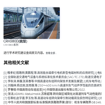
CRH380D(统型)
CRH380D系列
进行学术研究建议查阅原文内容。
查看全部…
其他相关文献
[1] 槐孝纪,程路明,黄鹏程,等.高效能永磁牵引电机新型电磁材料的应用研究[J].电机技术,202
[2] 全国轨道交通电气设备与系统标准化技术委员会(SAC/TC 278).轨道交通电子设备 
[3] 李秋泽,单巍,张英春等.中国高速动车组转向架技术发展及展望[J].机车电传动,2023(0
[4] 刘翰林,杨志刚,吴雨薇,等.250～400 km/h高速列车气动声学性能的仿真研究[J].铁道
[5] 罗春晓.中国高铁动车组巡览[M].中国铁道出版社有限公司,2022.
[6] 张洁,ADAMU Abdulmalik,苏新超等.转向架区域简化对高速列车气动性能的影响（英文）[J].Jou
[7] 任尊松,赵宇嘉,李玉怡,等.高速动车组转向架牵引制动载荷及损伤特征研究[J].机械工程学报,
[8] 中华人民共和国国家标准.标准锅具铁路限界第1部分：机车车辆限界.GB 146.1-2