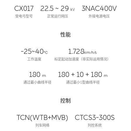
CX017
22.5 ~ 29
3NAC400V
kV
受电弓型号
正常运行网压
外接电源电压
性能
-25~40
1.728
℃
km/h/s
工作温度
标定起动加速度（非实际运用情况）
180
180 + 10 + 180
m
m
通过最小曲线半径
通过最小S型曲线半径
控制
TCN(WTB+MVB)
CTCS3-300S
列车网络
列控系统