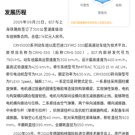
发展历程
2009年09月28日，BST与上
分数可能随着新车型的加入而发生变化。
海铁路局签订了350公里速度级动
车组销售合同，总值274亿元人民币。
CRH380D系列动车组以庞巴迪ZEFIRO 380超高速动车组为技术平台，
原项目名称为CRH1-350（后称CRH1-380），BST内部研发代号为
798VHS。动车组最高运营速度为380 km/h，设计最高速度为400 km/h，
最高试验速度为420 km/h。牵引系统型号为MITRAC TC1120 15 W AE LM，
牵引电动机型号为MJA 280-4，额定功率为630 kW。CRH380D转向架型号
为FLEXX Speed，轴距2.7 m，一系定位是转臂式定位，一系悬挂采用圆柱螺
旋弹簧，电机通过层叠的圆锥型橡胶堆连接到构架横梁，实现弹性架悬，电机
与构架横向耦合程度较低，电机与构架间设横向液压减振器和止挡，能够降低
电机横向振动与位移。二系悬挂由空气弹簧、两个纵向减振器、横向减振器、
中央牵引杆（单牵引拉杆），抗侧滚扭杆以及抗蛇行减振器构成，未配备车间
减振器。车轴空心孔径为40 mm，轮对采用圆柱滚珠轴承，新轮直径为920
mm，半磨耗直径890 mm，全磨耗直径为850 mm。
2010年09月，在2010年德国柏林国际轨道交通技术展览会上，庞巴迪首