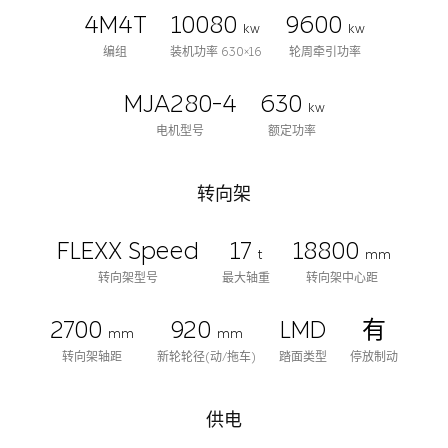
4M4T
10080
9600
kw
kw
编组
装机功率 630×16
轮周牵引功率
MJA280-4
630
kw
电机型号
额定功率
转向架
FLEXX Speed
17
18800
t
mm
转向架型号
最大轴重
转向架中心距
2700
920
LMD
有
mm
mm
转向架轴距
新轮轮径(动/拖车)
踏面类型
停放制动
供电