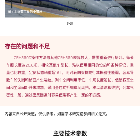
图 / 土豆有可爱的小狼牙
外观
存在的问题和不足
CRH380D操作方法与其他CRH380差异较大，需要重新进行培训。每节
车厢长度达26.6米，相较其他车型长，难以使用相同的设施和各种标记，重
量也比较重，定员状态轴重超16 t，同时转向架抗蛇行减振器性能弱，容易导
致车轮失圆和踏面产生裂纹。列车空间利用率低，车厢长度虽长，但是客室空
间和坐席间距并未增加。采用全包式折棚车间风挡，难以清洁和维护；列车气
密性一般，通过密集隧道时容易使乘客产生一定的不适感。
内容来自公开渠道，仅供参考，如需学术研究请参阅相关论文。
主要技术参数