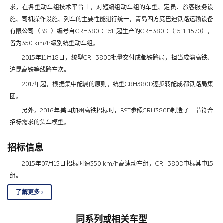
求，在各型动车组技术平台上，对短编组动车组的车型、定员、旅客服务设
施、司机操作设施、列车的主要性能进行统一，青岛四方庞巴迪铁路运输设备
有限公司（BST）编号自CRH380D-1511起生产的CRH380D（1511-1570），
皆为350 km/h级别统型动车组。
2015年11月18日，统型CRH380D批量交付成都铁路局，担当成渝高铁、
沪昆高铁等线路车次。
2017年起，根据集中配属的原则，统型CRH380D逐步转配成都铁路局集
团。
另外，2016年美国加州高铁招标时，BST参照CRH380D制造了一节符合
招标需求的头车模型。
招标信息
2015年07月15日招标时速350 km/h高速动车组，CRH380D中标其中15
组。
了解更多
同系列或相关车型