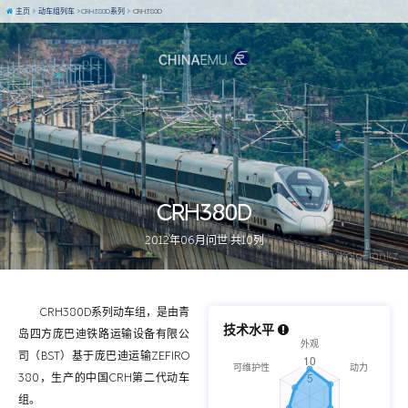
主页
动车组列车
CRH380D系列
CRH380D
CRH380D
2012年06月问世 共10列
图 / KoloFrankz
CRH380D系列动车组，是由青
技术水平
岛四方庞巴迪铁路运输设备有限公
司（BST）基于庞巴迪运输ZEFIRO
380，生产的中国CRH第二代动车
组。