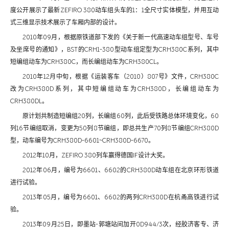
度公开展示了最新ZEFIRO 380动车组头车的1：1全尺寸实体模型，并用互动
式三维显示技术展示了车厢内部的设计。
2010年09月，根据原铁道部下发的《关于新一代高速动车组型号、车号
及坐席号的通知》，BST的CRH1-380型动车组定型为CRH380C系列，其中
短编组动车为CRH380C，而长编组动车为CRH380CL。
2010年12月中旬，根据《运装客车（2010）807号》文件，CRH380C
改为CRH380D系列，其中短编组动车为CRH380D，长编组动车为
CRH380DL。
原计划共制造短编组20列，长编组60列，此后受铁路总体环境变化，60
列16节编组取消，变更为50列8节编组，即总共生产70列8节编组CRH380D
型，动车编号为CRH380D-6601~CRH380D-6670。
2012年10月，ZEFIRO 380列车赢得德国IF设计大奖。
2012年06月，编号为6601、6602的CRH380D动车组在北京环形铁道
进行试验。
2013年05月，编号为6601、6602的两列CRH380D在杭甬高铁进行试
验。
2013年09月25日，即墨站-郭塘站间加开0D944/3次，经胶济客专、济