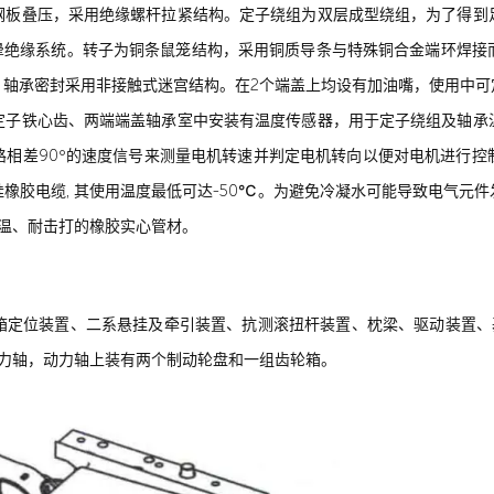
钢板叠压，采用绝缘螺杆拉紧结构。定子绕组为双层成型绕组，为了得到
电晕绝缘系统。转子为铜条鼠笼结构，采用铜质导条与特殊铜合金端环焊接
。轴承密封采用非接触式迷宫结构。在2个端盖上均设有加油嘴，使用中可
定子铁心齿、两端端盖轴承室中安装有温度传感器，用于定子绕组及轴承
路相差90°的速度信号来测量电机转速并判定电机转向以便对电机进行控
橡胶电缆, 其使用温度最低可达-50℃。为避免冷凝水可能导致电气元
低温、耐击打的橡胶实心管材。
箱定位装置、二系悬挂及牵引装置、抗测滚扭杆装置、枕梁、驱动装置、基
力轴，动力轴上装有两个制动轮盘和一组齿轮箱。