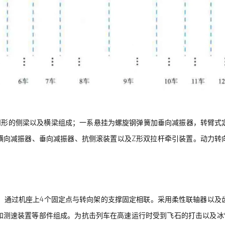
凹形的侧梁以及横梁组成；一系悬挂为螺旋钢弹簧加垂向减振器，转臂式
横向减振器、垂向减振器、抗侧滚装置以及Z形双拉杆牵引装置。动力转
架上，通过机座上4个固定点与转向架的支撑固定相联。采用柔性联轴器以及
测速装置等部件组成。为抗击列车在高速运行时受到飞石的打击以及冰雪的