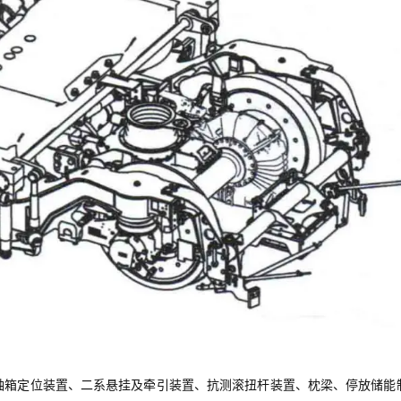
轴箱定位装置、二系悬挂及牵引装置、抗测滚扭杆装置、枕梁、停放储能