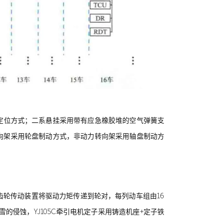
定位方式；二系悬挂采用带有应急橡胶堆的空气弹簧支
向架采用轮盘制动方式，非动力转向架采用轴盘制动方
齿轮传动装置将驱动力矩传递到轮对，每列动车组由16
侵蚀，YJ105C牵引电机定子采用铸造机座+定子铁