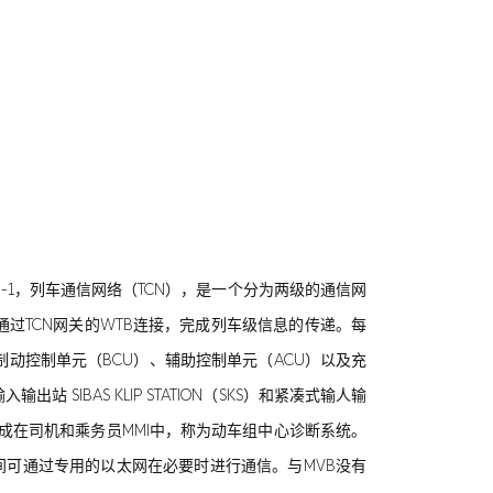
5-1，列车通信网络（TCN），是一个分为两级的通信网
通过TCN网关的WTB连接，完成列车级信息的传递。每
制动控制单元（BCU）、辅助控制单元（ACU）以及充
SIBAS KLIP STATION（SKS）和紧凑式输人输
统集成在司机和乘务员MMI中，称为动车组中心诊断系统。
间可通过专用的以太网在必要时进行通信。与MVB没有