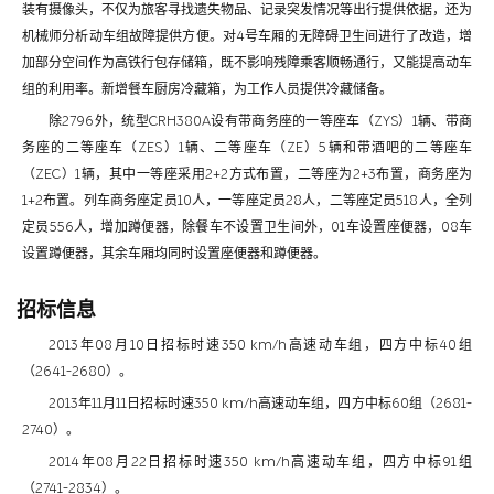
装有摄像头，不仅为旅客寻找遗失物品、记录突发情况等出行提供依据，还为
机械师分析动车组故障提供方便。对4号车厢的无障碍卫生间进行了改造，增
加部分空间作为高铁行包存储箱，既不影响残障乘客顺畅通行，又能提高动车
组的利用率。新增餐车厨房冷藏箱，为工作人员提供冷藏储备。
除2796外，统型CRH380A设有带商务座的一等座车（ZYS）1辆、带商
务座的二等座车（ZES）1辆、二等座车（ZE）5辆和带酒吧的二等座车
（ZEC）1辆，其中一等座采用2+2方式布置，二等座为2+3布置，商务座为
1+2布置。列车商务座定员10人，一等座定员28人，二等座定员518人，全列
定员556人，增加蹲便器，除餐车不设置卫生间外，01车设置座便器，08车
设置蹲便器，其余车厢均同时设置座便器和蹲便器。
招标信息
2013年08月10日招标时速350 km/h高速动车组，四方中标40组
（2641-2680）。
2013年11月11日招标时速350 km/h高速动车组，四方中标60组（2681-
2740）。
2014年08月22日招标时速350 km/h高速动车组，四方中标91组
（2741-2834）。