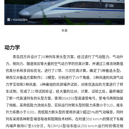
图 / Aiklld2364
外观
动力学
青岛四方共设计了20种列车新头型方案，经过进行了气动阻力、气动升
力、侧向力、隧道效应等大量的空气动力学的仿真计算，并通过三维流场数值
仿真分析和多目标优化，进行了17项、75次仿真计算，确定了5种备选头型。
继而又对备选方案制作1：8模型，分别进行了19个角度、8种风速的风洞气动
力学实验和3种风速、4种编组的风洞噪声试验，对择优选出的方案进行了样
车试制，完成了22项试验验证，经大量的比对、计算、试验之后，最终确定
了新一代高速列车的头型方案，使用DSA350型高速受电弓，受电弓两侧加装
了挡板，采用低阻力流线头型，实际运行时新头型的阻力系数小于0.13，尾车
升力系数小于0.08，而低阻力新头型的使用亦减少超过5%的气动噪音，同时
列车采用各种新型噪音吸收和阻隔技术材料，在时速350 km/h的情况下车厢
内噪声保持67至69分贝，与CRH2A型动车组以250 km/h运行时的情况相