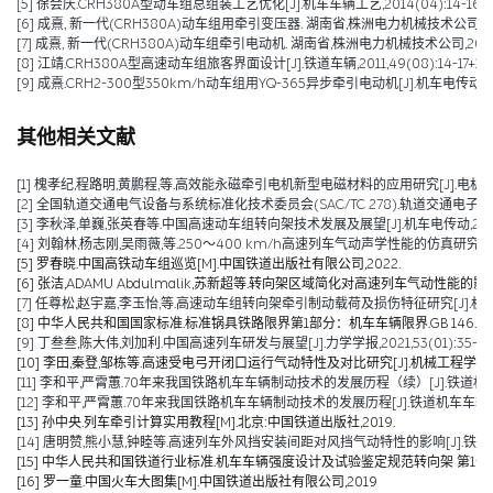
[5] 徐会庆.CRH380A型动车组总组装工艺优化[J].机车车辆工艺,2014(04):14-16.
[6] 成熹, 新一代(CRH380A)动车组用牵引变压器. 湖南省,株洲电力机械技术公司,2011
[7] 成熹, 新一代(CRH380A)动车组牵引电动机. 湖南省,株洲电力机械技术公司,2011-1
[8] 江靖.CRH380A型高速动车组旅客界面设计[J].铁道车辆,2011,49(08):14-17+1.
[9] 成熹.CRH2-300型350km/h动车组用YQ-365异步牵引电动机[J].机车电传动,2009
其他相关文献
[1] 槐孝纪,程路明,黄鹏程,等.高效能永磁牵引电机新型电磁材料的应用研究[J].电机技术,202
[2] 全国轨道交通电气设备与系统标准化技术委员会(SAC/TC 278).轨道交通电子设备 
[3] 李秋泽,单巍,张英春等.中国高速动车组转向架技术发展及展望[J].机车电传动,2023(0
[4] 刘翰林,杨志刚,吴雨薇,等.250～400 km/h高速列车气动声学性能的仿真研究[J].铁道
[5] 罗春晓.中国高铁动车组巡览[M].中国铁道出版社有限公司,2022.
[6] 张洁,ADAMU Abdulmalik,苏新超等.转向架区域简化对高速列车气动性能的影响（英文）[J].Jou
[7] 任尊松,赵宇嘉,李玉怡,等.高速动车组转向架牵引制动载荷及损伤特征研究[J].机械工程学报,
[8] 中华人民共和国国家标准.标准锅具铁路限界第1部分：机车车辆限界.GB 146.1-2
[9] 丁叁叁,陈大伟,刘加利.中国高速列车研发与展望[J].力学学报,2021,53(01):35-50
[10] 李田,秦登,邹栋等.高速受电弓开闭口运行气动特性及对比研究[J].机械工程学报,2020,
[11] 李和平,严霄蕙.70年来我国铁路机车车辆制动技术的发展历程（续）[J].铁道机车车辆,20
[12] 李和平,严霄蕙.70年来我国铁路机车车辆制动技术的发展历程[J].铁道机车车辆,2019,
[13] 孙中央.列车牵引计算实用教程[M].北京:中国铁道出版社,2019.
[14] 唐明赞,熊小慧,钟睦等.高速列车外风挡安装间距对风挡气动特性的影响[J].铁道科学与工
[15] 中华人民共和国铁道行业标准.机车车辆强度设计及试验鉴定规范转向架 第1部分:转向架构架
[16] 罗一童.中国火车大图集[M].中国铁道出版社有限公司,2019