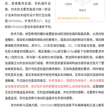
员、旅客服务设施、司机操作设
施、列车的主要性能进行统一而设
计出来的动车组的设计而衍生出统
分数可能随着新车型的加入而发生变化。
型CRH380A，开发代号E27，与之
前的CRH380A型动车组有诸多不同。
技术方面，统型新增的撒砂装置能自动检测轮轨面的黏着系数，从而向轨
道撒砂，增加轮对踏面和钢轨间的摩擦力，提高动车组的制动可靠性。增加弹
簧储能式停放制动，其中01、08车安装在轴盘，03、07车安装在轮盘，能够
在较大坡度的线路运行，满足满载20‰或空载30‰坡度下长期停放要求并
有1.2倍的冗余。转向架一系改用分体式轴箱，增加转向架失稳检测，当横向
加速度过大时会自动进行减速。将司机室前窗安装结构由压板安装式改为了整
体框架安装式，提升司机室前窗的维修便利，实现快速更换的要求，同时增加
司机室安全窗。高压系统采用半刚性终端及车间跳线，实现车间高压连接和快
速解编。不过缺点也是显而易见：
检修强度大，需要清洗绝缘子；高压线裸露
容易触发接地故障，高压拓扑结构需要增加高隔防止母线接地故障
。设置熔断
式及实时轴温监测系统，实时监测轴箱温度，并在异常时熔断；设置牵引电机
温度监测，实时监测牵引电动机温度并在异常时报警。
车内布局与设施方面，CRH380A统型动车组每节车厢两端和过道上都安