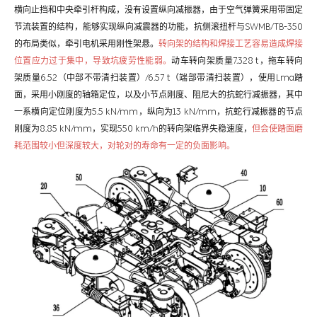
横向止挡和中央牵引杆构成，没有设置纵向减振器，由于空气弹簧采用带固定
节流装置的结构，能够实现纵向减震器的功能，抗侧滚扭杆与SWMB/TB-350
的布局类似，牵引电机采用刚性架悬。
转向架的结构和焊接工艺容易造成焊接
位置应力过于集中，导致坑疲劳性能弱。
动车转向架质量7.328 t，拖车转向
架质量6.52（中部不带清扫装置）/6.57 t（端部带清扫装置），使用Lma踏
面，采用小刚度的轴箱定位，以及小节点刚度、阻尼大的抗蛇行减振器，其中
一系横向定位刚度为5.5 kN/mm，纵向为13 kN/mm，抗蛇行减振器的节点
刚度为8.85 kN/mm，实现550 km/h的转向架临界失稳速度，
但会使踏面磨
耗范围较小但深度较大，对轮对的寿命有一定的负面影响。