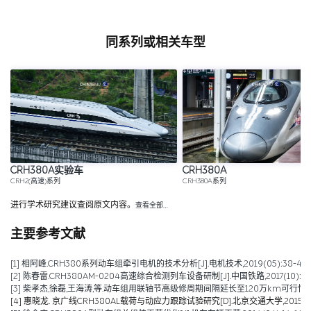
同系列或相关车型
CRH380A实验车
CRH380A
CRH2(高速)系列
CRH380A系列
进行学术研究建议查阅原文内容。
查看全部…
主要参考文献
[1] 相阿峰.CRH380系列动车组牵引电机的技术分析[J].电机技术,2019(05):38-43.
[2] 陈春雷.CRH380AM-0204高速综合检测列车设备研制[J].中国铁路,2017(10):69-
[3] 柴孝杰,徐磊,王海涛,等.动车组用联轴节高级修周期间隔延长至120万km可行性分析[J].铁
[4] 惠晓龙. 京广线CRH380AL载荷与动应力跟踪试验研究[D].北京交通大学,2015.