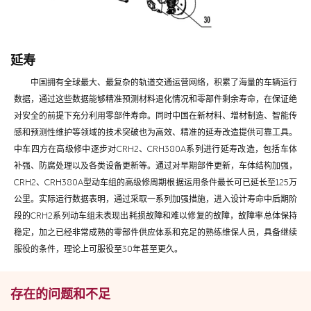
延寿
中国拥有全球最大、最复杂的轨道交通运营网络，积累了海量的车辆运行
数据，通过这些数据能够精准预测材料退化情况和零部件剩余寿命，在保证绝
对安全的前提下充分利用零部件寿命。同时中国在新材料、增材制造、智能传
感和预测性维护等领域的技术突破也为高效、精准的延寿改造提供可靠工具。
中车四方在高级修中逐步对CRH2、CRH380A系列进行延寿改造，包括车体
补强、防腐处理以及各类设备更新等。通过对早期部件更新，车体结构加强，
CRH2、CRH380A型动车组的高级修周期根据运用条件
最长
可已延长至125万
公里。实际运行数据表明，通过采取一系列加强措施，进入设计寿命中后期阶
段的CRH2系列动车组未表现出耗损故障和难以修复的故障，故障率总体保持
稳定，加之已经非常成熟的零部件供应体系和充足的熟练维保人员，具备继续
服役的条件，理论上可服役至30年甚至更久。
存在的问题和不足