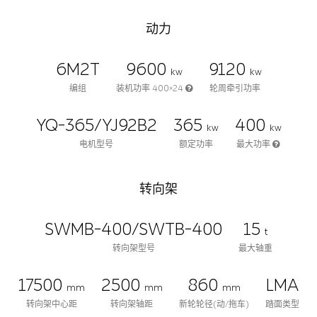
动力
6M2T
9600
9120
kw
kw
编组
装机功率 400×24
轮周牵引功率
YQ-365/YJ92B2
365
400
kw
kw
电机型号
额定功率
最大功率
转向架
SWMB-400/SWTB-400
15
t
转向架型号
最大轴重
17500
2500
860
LMA
mm
mm
mm
转向架中心距
转向架轴距
新轮轮径(动/拖车)
踏面类型