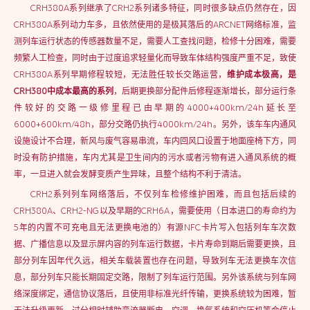
CRH380A系列继承了CRH2系列诸多特征，同时很多缺点仍然存在，因
CRH380A系列动力车多，且依然使用的是极其落后的ARCNET网络标准，监
测列车运行状态的传感器数量不足，需要人工查找问题，检修十分困难，需要
频繁人工检查，同时由于过度追求轻量化而导致车体结构强度严重不足，致使
CRH380A系列早期修程较短，无法胜任较长交路运营，
维护成本极高，是
CRH380中成本最高的系列
，后期更换部分配件后修程逐渐增长，部分运行条
件较好的交路一级修里程已由早期的4000+400km/24h延长至
6000+600km/48h，部分交路仍执行4000km/24h。另外，该车车内通风
设施设计不合理，新风与废气容易串流，车内回风口设置于地面座椅下方，同
时没有防护措施，车内尤其是卫生间内的污水或者污物有进入通风系统的概
率，一旦进入就会发酵变质产生异味，且整个结构不利于清洁。
CRH2系列列车网络落后，不仅列车检修维护困难，而且包括后续的
CRH380A、CRH2-NG以及早期的CRH6A，需要使用（日本进口的寿命约为
5年的内置不可充电且无法更换电池的）有源NFC卡片写入包括列车车次数
据、广播信息以及显示屏内容的列车运行数据，卡片寿命到期后需要更换，且
部分列车因年代久远，相关车载装置也存在问题，导致列车无法更换车次信
息，部分列车只能长期固定交路，限制了列车运行范围。另外该系统与列车网
络深度绑定，通信协议落后，且使用非标准光纤传输，更换系统较为困难，暂