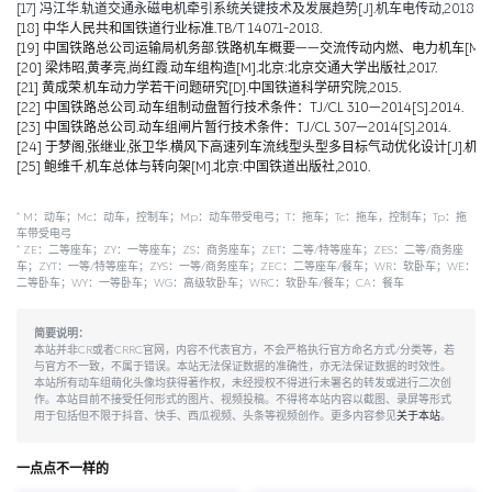
[17] 冯江华.轨道交通永磁电机牵引系统关键技术及发展趋势[J].机车电传动,2018(06):
[18] 中华人民共和国铁道行业标准.TB/T 1407.1-2018.
[19] 中国铁路总公司运输局机务部.铁路机车概要——交流传动内燃、电力机车[M].北京
[20] 梁炜昭,黄孝亮,尚红霞.动车组构造[M].北京:北京交通大学出版社,2017.
[21] 黄成荣.机车动力学若干问题研究[D].中国铁道科学研究院,2015.
[22] 中国铁路总公司.动车组制动盘暂行技术条件：TJ/CL 310—2014[S].2014.
[23] 中国铁路总公司.动车组闸片暂行技术条件：TJ/CL 307—2014[S].2014.
[24] 于梦阁,张继业,张卫华.横风下高速列车流线型头型多目标气动优化设计[J].机械工程学报,
[25] 鲍维千,机车总体与转向架[M].北京:中国铁道出版社,2010.
*
M：动车；Mc：动车，控制车；Mp：动车带受电弓；T：拖车；Tc：拖车，控制车；Tp：拖
车带受电弓
*
ZE：二等座车；ZY：一等座车；ZS：商务座车；ZET：二等/特等座车；ZES：二等/商务座
车；ZYT：一等/特等座车；ZYS：一等/商务座车；ZEC：二等座车/餐车；WR：软卧车；WE：
二等卧车；WY：一等卧车；WG：高级软卧车；WRC：软卧车/餐车；CA：餐车
简要说明：
本站并非CR或者CRRC官网，内容不代表官方，不会严格执行官方命名方式/分类等，若
与官方不一致，不属于错误。本站无法保证数据的准确性，亦无法保证数据的时效性。
本站所有动车组萌化头像均获得著作权，未经授权不得进行未署名的转发或进行二次创
作。本站目前不接受任何形式的图片、视频投稿。不得将本站内容以截图、录屏等形式
用于包括但不限于抖音、快手、西瓜视频、头条等视频创作。更多内容参见
关于本站
。
一点点不一样的