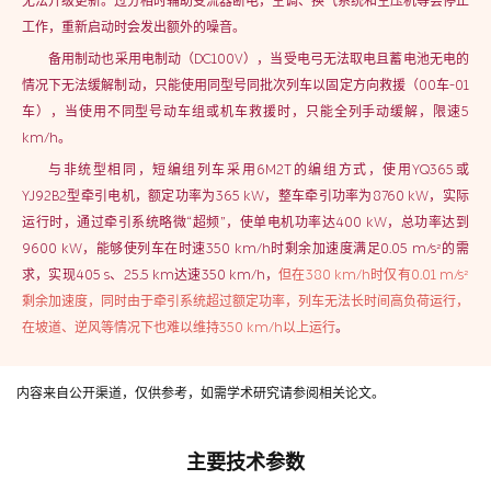
无法升级更新。过分相时辅助变流器断电，空调、换气系统和空压机等会停止
工作，重新启动时会发出额外的噪音。
备用制动也采用电制动（DC100V），当受电弓无法取电且蓄电池无电的
情况下无法缓解制动，只能使用同型号同批次列车以固定方向救援（00车-01
车），当使用不同型号动车组或机车救援时，只能全列手动缓解，限速5
km/h。
与非统型相同，短编组列车采用6M2T的编组方式，使用YQ365或
YJ92B2型牵引电机，额定功率为365 kW，整车牵引功率为8760 kW，实际
运行时，通过牵引系统略微“超频”，使单电机功率达400 kW，总功率达到
9600 kW，能够使列车在时速350 km/h时剩余加速度满足0.05 m/s²的需
求，实现405 s、25.5 km达速350 km/h，
但在380 km/h时仅有0.01 m/s²
剩余加速度，同时由于牵引系统超过额定功率，列车无法长时间高负荷运行，
在坡道、逆风等情况下也难以维持350 km/h以上运行
。
内容来自公开渠道，仅供参考，如需学术研究请参阅相关论文。
主要技术参数