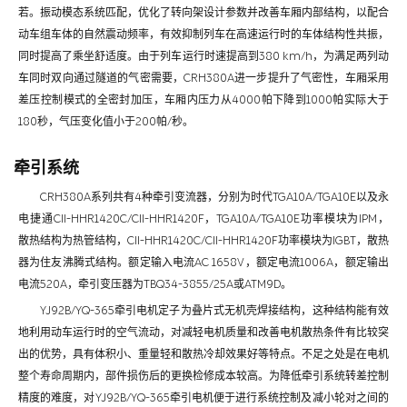
若。振动模态系统匹配，优化了转向架设计参数并改善车厢内部结构，以配合
动车组车体的自然震动频率，有效抑制列车在高速运行时的车体结构性共振，
同时提高了乘坐舒适度。由于列车运行时速提高到380 km/h，为满足两列动
车同时双向通过隧道的气密需要，CRH380A进一步提升了气密性，车厢采用
差压控制模式的全密封加压，车厢内压力从4000帕下降到1000帕实际大于
180秒，气压变化值小于200帕/秒。
牵引系统
CRH380A系列共有4种牵引变流器，分别为时代TGA10A/TGA10E以及永
电捷通CII-HHR1420C/CII-HHR1420F，TGA10A/TGA10E功率模块为IPM，
散热结构为热管结构，CII-HHR1420C/CII-HHR1420F功率模块为IGBT，散热
器为住友沸腾式结构。额定输入电流AC 1658V，额定电流1006A，额定输出
电流520A，牵引变压器为TBQ34-3855/25A或ATM9D。
YJ92B/YQ-365牵引电机定子为叠片式无机壳焊接结构，这种结构能有效
地利用动车运行时的空气流动，对减轻电机质量和改善电机散热条件有比较突
出的优势，具有体积小、重量轻和散热冷却效果好等特点。不足之处是在电机
整个寿命周期内，部件损伤后的更换检修成本较高。为降低牵引系统转差控制
精度的难度，对YJ92B/YQ-365牵引电机便于进行系统控制及减小轮对之间的