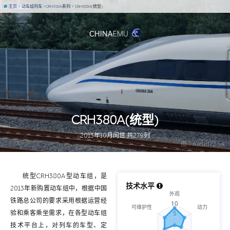
主页
动车组列车
CRH380A系列
CRH380A(统型)
CRH380A(统型)
2013年10月问世 共279列
图 / Aiklld2364
统型CRH380A型动车组，是
技术水平
2013年新购置动车组中，根据中国
铁路总公司的要求采用根据运营经
验和乘客乘坐需求，在各型动车组
技术平台上，对列车的车型、定