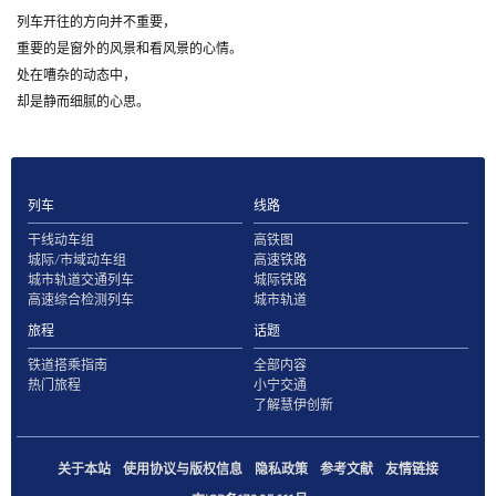
列车开往的方向并不重要，
重要的是窗外的风景和看风景的心情。
处在嘈杂的动态中，
却是静而细腻的心思。
列车
线路
干线动车组
高铁图
城际/市域动车组
高速铁路
城市轨道交通列车
城际铁路
高速综合检测列车
城市轨道
旅程
话题
铁道搭乘指南
全部内容
热门旅程
小宁交通
了解慧伊创新
关于本站
使用协议与版权信息
隐私政策
参考文献
友情链接