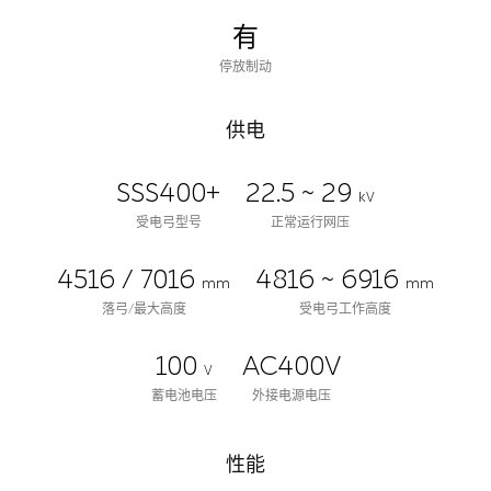
有
停放制动
供电
SSS400+
22.5 ~ 29
kV
受电弓型号
正常运行网压
4516 / 7016
4816 ~ 6916
mm
mm
落弓/最大高度
受电弓工作高度
100
AC400V
V
蓄电池电压
外接电源电压
性能