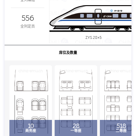
全列编组
556
全列定员
ZYS 28+5
席位及数量
china-emu.cn
china-emu.cn
china-emu.cn
10
28
518
商务座
一等座
二等座