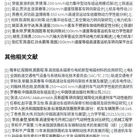
[14] 贺俊源,徐利民,李博,等.200 km/h动力集中型动车组运用模式探讨[J].铁道运输与经济,
[15] 梁云,贾洪龙,张英春等.200km/h速度铁路客车转向架设计[J].机车电传动,2020(06
[16] 燕春光,邓功勋,温博阁等.350 km/h高速货运动车组载物动力学性能分析[J].五邑大学
[17] 何烨,陈清明,易兴利等.动力集中动车组二系空簧动力转向架研究[J].电力机车与城轨车辆,
[18] 姚亚涛,肖守讷,朱涛.速度200km/h客车不锈钢车体结构稳定性分析[J].铁道机车车辆,2
[19] 董永帅,罗贇,陈国胜等.轮轨间隙对200km/h速度等级客运机车动力学性能的影响[J].
[20] 胡亮,王晓勇.200km/h六轴大功率客运交流传动电力机车概述[J].电力机车与城轨车辆,2
[21] 张红军,陈喜红,孙永鹏等.我国200km/h速度等级高速客运机车转向架平台设计分析[J]
其他相关文献
[1] 槐孝纪,程路明,黄鹏程,等.高效能永磁牵引电机新型电磁材料的应用研究[J].电机技术,202
[2] 全国轨道交通电气设备与系统标准化技术委员会(SAC/TC 278).轨道交通电子设备 
[3] 李秋泽,单巍,张英春等.中国高速动车组转向架技术发展及展望[J].机车电传动,2023(0
[4] 刘翰林,杨志刚,吴雨薇,等.250～400 km/h高速列车气动声学性能的仿真研究[J].铁道
[5] 罗春晓.中国高铁动车组巡览[M].中国铁道出版社有限公司,2022.
[6] 张洁,ADAMU Abdulmalik,苏新超等.转向架区域简化对高速列车气动性能的影响（英文）[J].Jou
[7] 任尊松,赵宇嘉,李玉怡,等.高速动车组转向架牵引制动载荷及损伤特征研究[J].机械工程学报,
[8] 中华人民共和国国家标准.标准锅具铁路限界第1部分：机车车辆限界.GB 146.1-2
[9] 丁叁叁,陈大伟,刘加利.中国高速列车研发与展望[J].力学学报,2021,53(01):35-50
[10] 李田,秦登,邹栋等.高速受电弓开闭口运行气动特性及对比研究[J].机械工程学报,2020,
[11] 李和平,严霄蕙.70年来我国铁路机车车辆制动技术的发展历程（续）[J].铁道机车车辆,20
[12] 李和平,严霄蕙.70年来我国铁路机车车辆制动技术的发展历程[J].铁道机车车辆,2019,
[13] 孙中央.列车牵引计算实用教程[M].北京:中国铁道出版社,2019.