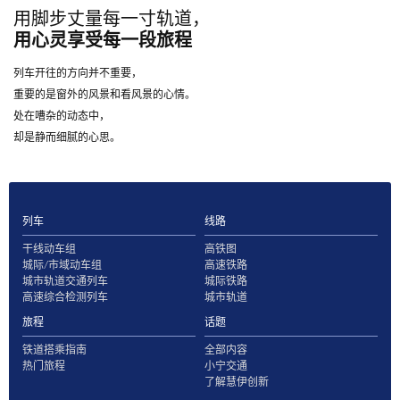
用脚步丈量每一寸轨道，
用心灵享受每一段旅程
列车开往的方向并不重要，
重要的是窗外的风景和看风景的心情。
处在嘈杂的动态中，
却是静而细腻的心思。
列车
线路
干线动车组
高铁图
城际/市域动车组
高速铁路
城市轨道交通列车
城际铁路
高速综合检测列车
城市轨道
旅程
话题
铁道搭乘指南
全部内容
热门旅程
小宁交通
了解慧伊创新