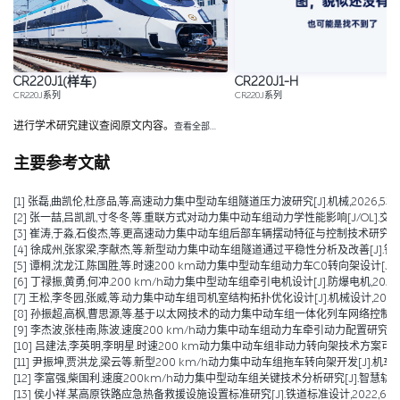
CR220J1(样车)
CR220J1-H
CR220J系列
CR220J系列
进行学术研究建议查阅原文内容。
查看全部…
主要参考文献
[1] 张磊,曲凯伦,杜彦品,等.高速动力集中型动车组隧道压力波研究[J].机械,2026,53(01)
[2] 张一喆,吕凯凯,寸冬冬,等.重联方式对动力集中动车组动力学性能影响[J/OL].交通运输工程学报,1-11[2
[3] 崔涛,于淼,石俊杰,等.更高速动力集中动车组后部车辆摆动特征与控制技术研究[J].铁道机车
[4] 徐成州,张家梁,李献杰,等.新型动力集中动车组隧道通过平稳性分析及改善[J].铁道车辆,2025,63(0
[5] 谭桐,沈龙江,陈国胜,等.时速200 km动力集中型动车组动力车C0转向架设计[J].电力机
[6] 丁禄振,黄勇,何冲.200 km/h动力集中型动车组牵引电机设计[J].防爆电机,2025,60(
[7] 王松,李冬园,张威,等.动力集中动车组司机室结构拓扑优化设计[J].机械设计,2025,42(
[8] 孙振超,高枫,曹思源,等.基于以太网技术的动力集中动车组一体化列车网络控制系统方案[J
[9] 李杰波,张桂南,陈波.速度200 km/h动力集中动车组动力车牵引动力配置研究[J].铁道机
[10] 吕建法,李英明,李明星.时速200 km动力集中动车组非动力转向架技术方案可行性分析[J
[11] 尹振坤,贾洪龙,梁云等.新型200 km/h动力集中动车组拖车转向架开发[J].机车电传动,
[12] 李富强,柴国利.速度200km/h动力集中型动车组关键技术分析研究[J].智慧轨道交通,2
[13] 侯小祥.某高原铁路应急热备救援设施设置标准研究[J].铁道标准设计,2022,66(04):