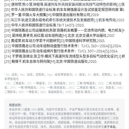
[14] 唐明赞,熊小慧,钟睦等.高速列车外风挡安装间距对风挡气动特性的影响[J].铁道科学与工
[15] 中华人民共和国铁道行业标准.机车车辆强度设计及试验鉴定规范转向架 第1部分:转向架构架
[16] 罗一童.中国火车大图集[M].中国铁道出版社有限公司,2019
[17] 冯江华.轨道交通永磁电机牵引系统关键技术及发展趋势[J].机车电传动,2018(06):
[18] 中华人民共和国铁道行业标准.TB/T 1407.1-2018.
[19] 中国铁路总公司运输局机务部.铁路机车概要——交流传动内燃、电力机车[M].北京
[20] 梁炜昭,黄孝亮,尚红霞.动车组构造[M].北京:北京交通大学出版社,2017.
[21] 黄成荣.机车动力学若干问题研究[D].中国铁道科学研究院,2015.
[22] 中国铁路总公司.动车组制动盘暂行技术条件：TJ/CL 310—2014[S].2014.
[23] 中国铁路总公司.动车组闸片暂行技术条件：TJ/CL 307—2014[S].2014.
[24] 于梦阁,张继业,张卫华.横风下高速列车流线型头型多目标气动优化设计[J].机械工程学报,
[25] 鲍维千,机车总体与转向架[M].北京:中国铁道出版社,2010.
*
M：动车；Mc：动车，控制车；Mp：动车带受电弓；T：拖车；Tc：拖车，控制车；Tp：拖
车带受电弓
*
ZE：二等座车；ZY：一等座车；ZS：商务座车；ZET：二等/特等座车；ZES：二等/商务座
车；ZYT：一等/特等座车；ZYS：一等/商务座车；ZEC：二等座车/餐车；WR：软卧车；WE：
二等卧车；WY：一等卧车；WG：高级软卧车；WRC：软卧车/餐车；CA：餐车
简要说明：
本站并非CR或者CRRC官网，内容不代表官方，不会严格执行官方命名方式/分类等，若
与官方不一致，不属于错误。本站无法保证数据的准确性，亦无法保证数据的时效性。
本站所有动车组萌化头像均获得著作权，未经授权不得进行未署名的转发或进行二次创
作。本站目前不接受任何形式的图片、视频投稿。不得将本站内容以截图、录屏等形式
用于包括但不限于抖音、快手、西瓜视频、头条等视频创作。更多内容参见
关于本站
。