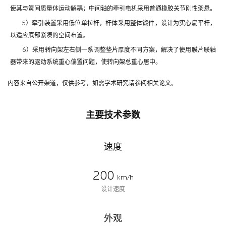
使其与簧间质量体运动解耦；中间轴的牵引电机采用普通橡胶关节刚性架悬。
5）牵引装置采用低位单拉杆，杆体采用整体锻件，设计为实心扁平杆，
以适应底部紧凑的空间布置。
6）采用转向架左右侧一系调整垫片厚度不同方案，解决了使用膜片联轴
器带来的驱动系统重心偏置问题，使转向架总重心居中。
内容来自公开渠道，仅供参考，如需学术研究请参阅相关论文。
主要技术参数
速度
200
km/h
设计速度
外观