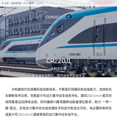
主页
动车组列车
CR220J系列
CR220J1
CR220J1
未制造实车
图 / 秦浩博
暂无该车型照片，图为该系列其他车型
为构建现代化铁路科技创新体系，不断提升铁路科技自强能力，加快机车
车辆新技术应用，完善复兴号动力集中动车组系列化，面向200 km/h客货共
线铁路客运及跨线运用，同时兼顾川藏铁路移动装备潜在需求，助力“一带一
路”倡议，实现动力集中动车组关键技术的迭代和自主可控，有必要研制并形
成复兴号200 km/h速度等级的动力集中动车组平台。