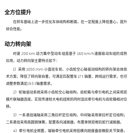
全方位提升
在样车基础上进一步优化车体结构和断面，在一定程度上降低重心，提升
综合性能。
动力转向架
时速 200 km 动力集中型动车组是基于 160 km/h速度级动车组的成熟
应用，动力转向架主要特点如下：
1）采用 1050 mm 小直径车轮、小齿轮空心轴驱动结构的转向架总体技
术方案，降低了转向架自重，可满足匹配整车 17 t 轴重、跨线运行需求，也可
调整参数满足19.5 t轴重需求。
2）轮轴驱动系统采用小齿轮空心轴结构，齿轮箱与牵引电机之间采用双
膜片联轴器连接，实现传递较大电机扭矩的同时适应牵引电机与齿轮箱相对位
移。
3）一系悬挂端轴采用三角拉杆定位结构，中间轴采用单拉杆定位结构；
二系悬挂采用高圆钢弹簧，配置各向减振器，布置单侧双根抗蛇行减振器。
4）牵引电机全顺置，端轴牵引电机采用低横向刚度叠层橡胶关节架悬，