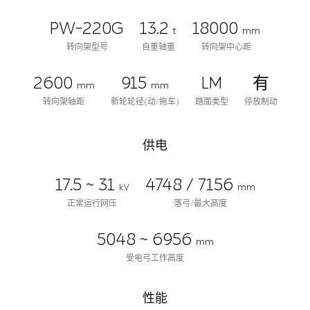
PW-220G
13.2
18000
t
mm
转向架型号
自重轴重
转向架中心距
2600
915
LM
有
mm
mm
转向架轴距
新轮轮径(动/拖车)
踏面类型
停放制动
供电
17.5 ~ 31
4748 / 7156
kV
mm
正常运行网压
落弓/最大高度
5048 ~ 6956
mm
受电弓工作高度
性能