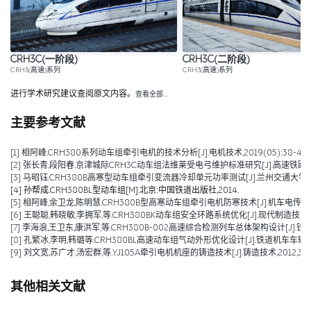
CRH3C(一阶段)
CRH3C(二阶段)
CRH3(高速)系列
CRH3(高速)系列
进行学术研究建议查阅原文内容。
查看全部…
主要参考文献
[1] 相阿峰.CRH380系列动车组牵引电机的技术分析[J].电机技术,2019(05):38-43.
[2] 张长青,段阳春.京津城际CRH3C动车组法维莱受电弓维护标准研究[J].高速铁路技术,201
[3] 马昭钰.CRH380B高寒型动车组牵引变流器冷却单元功率测试[J].兰州交通大学学报,201
[4] 孙帮成.CRH380BL型动车组[M].北京:中国铁道出版社,2014.
[5] 相阿峰,余卫龙,陈明慧.CRH380B型高寒动车组牵引电机防寒技术[J].机车电传动,2014
[6] 王聪聪,韩晓敏,李拥军,等.CRH380BK动车组安全环路系统优化[J].现代制造技术与装备,
[7] 李海浪,王卫东,康洪军,等.CRH380B-002高速综合检测列车总体架构设计[J].铁道建筑,2
[8] 孔繁冰,李明,韩璐等.CRH380BL高速动车组气动外形优化设计[J].铁道机车车辆,2012,
[9] 刘文宽,苏广才,汤宏群,等.YJ105A牵引电机机座的铸造技术[J].铸造技术,2012,33(01
其他相关文献