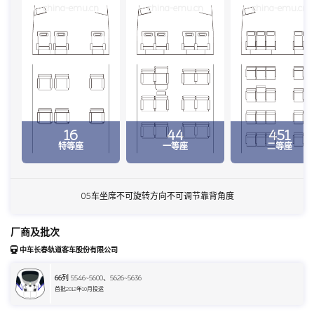
china-emu.cn
china-emu.cn
china-emu.cn
16
44
451
特等座
一等座
二等座
05车坐席不可旋转方向不可调节靠背角度
厂商及批次
中车长春轨道客车股份有限公司
66
列 5546~5600、5626~5636
首批2012年10月投运