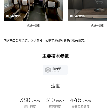
图 / 丰台的8K
图 / 丰台的8K
优选一等座
优选一等座
内容来自公开渠道，仅供参考，如需学术研究请参阅相关论文。
主要技术参数
耐高寒
≤-40℃
速度
380
310
446
km/h
km/h
km/h
设计速度
运营速度
最高实验速度