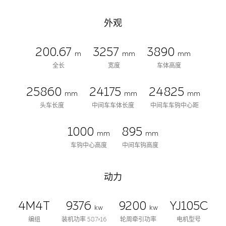
外观
200.67
3257
3890
m
mm
mm
全长
宽度
车体高度
25860
24175
24825
mm
mm
mm
头车长度
中间车车体长度
中间车车钩中心距
1000
895
mm
mm
车钩中心高度
中间车钩高度
动力
4M4T
9376
9200
YJ105C
kw
kw
编组
装机功率 587×16
轮周牵引功率
电机型号