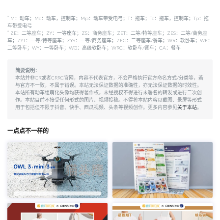
*
M：动车；Mc：动车，控制车；Mp：动车带受电弓；T：拖车；Tc：拖车，控制车；Tp：拖
车带受电弓
*
ZE：二等座车；ZY：一等座车；ZS：商务座车；ZET：二等/特等座车；ZES：二等/商务座
车；ZYT：一等/特等座车；ZYS：一等/商务座车；ZEC：二等座车/餐车；WR：软卧车；WE：
二等卧车；WY：一等卧车；WG：高级软卧车；WRC：软卧车/餐车；CA：餐车
简要说明：
本站并非CR或者CRRC官网，内容不代表官方，不会严格执行官方命名方式/分类等，若
与官方不一致，不属于错误。本站无法保证数据的准确性，亦无法保证数据的时效性。
本站所有动车组萌化头像均获得著作权，未经授权不得进行未署名的转发或进行二次创
作。本站目前不接受任何形式的图片、视频投稿。不得将本站内容以截图、录屏等形式
用于包括但不限于抖音、快手、西瓜视频、头条等视频创作。更多内容参见
关于本站
。
一点点不一样的