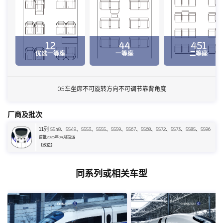
12
44
451
优选一等座
一等座
二等座
05车坐席不可旋转方向不可调节靠背角度
厂商及批次
11
列 5548、5549、5553、5555、5559、5567、5568、5572、5573、5585、5596
首批2025年04月投运
【改造】
同系列或相关车型