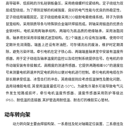
高导磁率、低损耗的冷轧硅钢板叠压，采用绝缘螺杆拉紧结构。定子绕组为双
层成型绕组，为了得到足够的机械强度、良好的电气性能与优良的热稳定性，
定子绕组用端箍固定。定子绕组绝缘采用200级耐电晕绝缘系统。转子为铜条
鼠笼结构，采用铜质导条与特殊铜合金端环焊接而成。转轴采用锻造的优质合
金钢材料。电机采用两轴承结构，两端均为高品质的绝缘轴承，采用油脂润
滑。轴承密封采用非接触式迷宫结构。在2个端盖上均设有加油嘴，使用中可
定期补充润滑脂。端盖上还设有泄油腔，可存储流出的废油，维护时定期清
除，避免污染环境。牵引电机在定子铁心齿、两端端盖轴承室中安装有温度传
感器，用于定子绕组及轴承温度的监控以及给控制系统提供信号。在电机的非
传动端安装有非接触式、高精度的测速传感器，它提供两路相差90°的速度信
号来测量电机转速并判定电机转向以便对电机进行控制。牵引电机用电缆在外
部长期承受低温、冰雪击打的冲击，其绝缘层则应考虑低温弹性及脆化问题，
选用硅橡胶电缆, 其使用温度最低可达-50℃。为避免冷凝水可能导致电气元
件发生短路或损坏，牵引电机温度传感器、速度传感器采用防护等级达
IP68、耐低温的连接器, 其护管选用耐低温、耐击打的橡胶实心管材。
动车转向架
动力转向架主要由焊接构架、一系悬挂及轮对轴箱定位装置、二系悬挂及