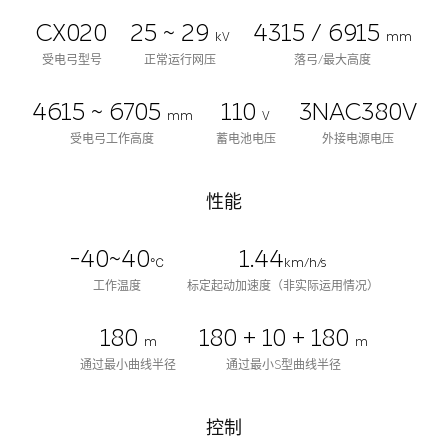
CX020
25 ~ 29
4315 / 6915
kV
mm
受电弓型号
正常运行网压
落弓/最大高度
4615 ~ 6705
110
3NAC380V
mm
V
受电弓工作高度
蓄电池电压
外接电源电压
性能
-40~40
1.44
℃
km/h/s
工作温度
标定起动加速度（非实际运用情况）
180
180 + 10 + 180
m
m
通过最小曲线半径
通过最小S型曲线半径
控制