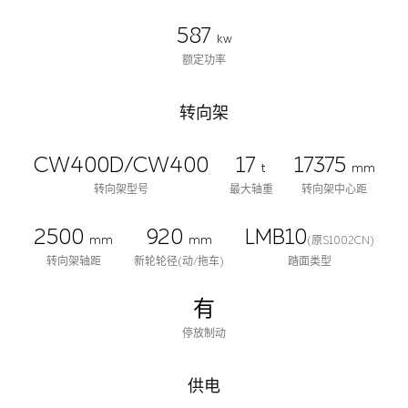
587
kw
额定功率
转向架
CW400D/CW400
17
17375
t
mm
转向架型号
最大轴重
转向架中心距
2500
920
LMB10
mm
mm
(原S1002CN)
转向架轴距
新轮轮径(动/拖车)
踏面类型
有
停放制动
供电