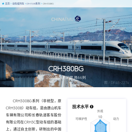
主页
动车组列车
CRH380B系列
CRH380BG
CRH380BG
2010年05月问世 共66列
图 / DF4B-2274
CRH380BG系列（非统型，原
技术水平
CRH380B）动车组，是由唐山机车
车辆有限公司和长春轨道客车股份
有限公司在CRH3C型动车组的基础
上，通过自主创新，研制出的中国