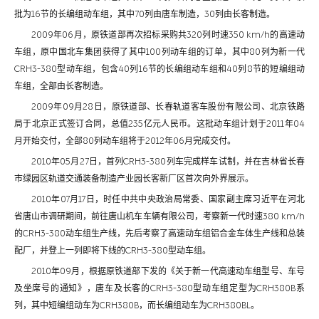
批为16节的长编组动车组，其中70列由唐车制造，30列由长客制造。
2009年06月，原铁道部再次招标采购共320列时速350 km/h的高速动
车组，原中国北车集团获得了其中100列动车组的订单，其中80列为新一代
CRH3-380型动车组，包含40列16节的长编组动车组和40列8节的短编组动
车组，全部由长客制造。
2009年09月28日，原铁道部、长春轨道客车股份有限公司、北京铁路
局于北京正式签订合同，总值235亿元人民币。这批动车组计划于2011年04
月开始交付，全部80列动车组将于2012年06月完成交付。
2010年05月27日，首列CRH3-380列车完成样车试制，并在吉林省长春
市绿园区轨道交通装备制造产业园长客新厂区首次向外界展示。
2010年07月17日，时任中共中央政治局常委、国家副主席习近平在河北
省唐山市调研期间，前往唐山机车车辆有限公司，考察新一代时速380 km/h
的CRH3-380动车组生产线，先后考察了高速动车组铝合金车体生产线和总装
配厂，并登上一列即将下线的CRH3-380型动车组。
2010年09月，根据原铁道部下发的《关于新一代高速动车组型号、车号
及坐席号的通知》，唐车及长客的CRH3-380型动车组定型为CRH380B系
列，其中短编组动车为CRH380B，而长编组动车为CRH380BL。