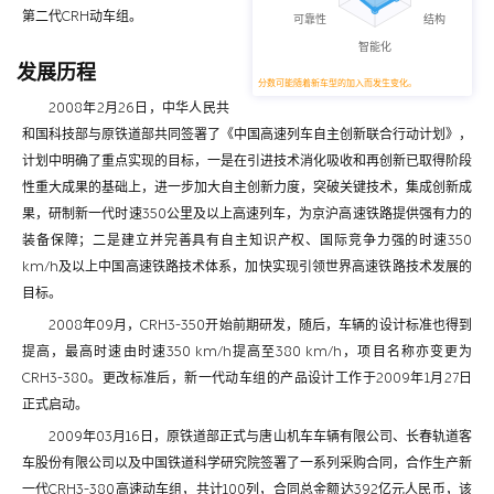
第二代CRH动车组。
发展历程
分数可能随着新车型的加入而发生变化。
2008年2月26日，中华人民共
和国科技部与原铁道部共同签署了《中国高速列车自主创新联合行动计划》，
计划中明确了重点实现的目标，一是在引进技术消化吸收和再创新已取得阶段
性重大成果的基础上，进一步加大自主创新力度，突破关键技术，集成创新成
果，研制新一代时速350公里及以上高速列车，为京沪高速铁路提供强有力的
装备保障；二是建立并完善具有自主知识产权、国际竞争力强的时速350
km/h及以上中国高速铁路技术体系，加快实现引领世界高速铁路技术发展的
目标。
2008年09月，CRH3-350开始前期研发，随后，车辆的设计标准也得到
提高，最高时速由时速350 km/h提高至380 km/h，项目名称亦变更为
CRH3-380。更改标准后，新一代动车组的产品设计工作于2009年1月27日
正式启动。
2009年03月16日，原铁道部正式与唐山机车车辆有限公司、长春轨道客
车股份有限公司以及中国铁道科学研究院签署了一系列采购合同，合作生产新
一代CRH3-380高速动车组，共计100列，合同总金额达392亿元人民币，该