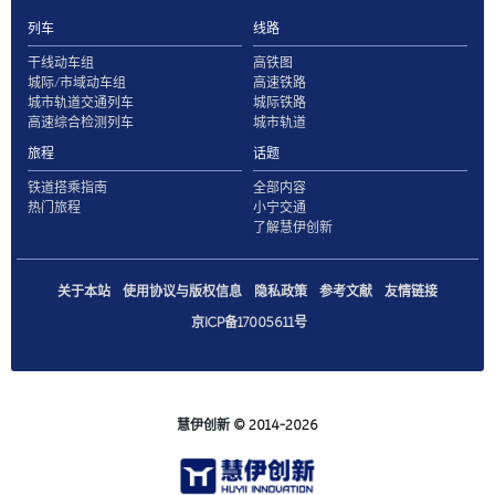
列车
线路
干线动车组
高铁图
城际/市域动车组
高速铁路
城市轨道交通列车
城际铁路
高速综合检测列车
城市轨道
旅程
话题
铁道搭乘指南
全部内容
热门旅程
小宁交通
了解慧伊创新
关于本站
使用协议与版权信息
隐私政策
参考文献
友情链接
京ICP备17005611号
慧伊创新
© 2014-2026