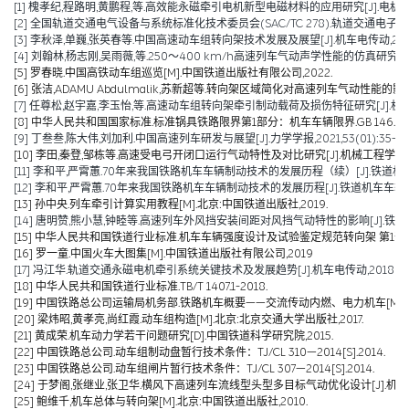
[1] 槐孝纪,程路明,黄鹏程,等.高效能永磁牵引电机新型电磁材料的应用研究[J].电机技术,202
[2] 全国轨道交通电气设备与系统标准化技术委员会(SAC/TC 278).轨道交通电子设备 
[3] 李秋泽,单巍,张英春等.中国高速动车组转向架技术发展及展望[J].机车电传动,2023(0
[4] 刘翰林,杨志刚,吴雨薇,等.250～400 km/h高速列车气动声学性能的仿真研究[J].铁道
[5] 罗春晓.中国高铁动车组巡览[M].中国铁道出版社有限公司,2022.
[6] 张洁,ADAMU Abdulmalik,苏新超等.转向架区域简化对高速列车气动性能的影响（英文）[J].Jou
[7] 任尊松,赵宇嘉,李玉怡,等.高速动车组转向架牵引制动载荷及损伤特征研究[J].机械工程学报,
[8] 中华人民共和国国家标准.标准锅具铁路限界第1部分：机车车辆限界.GB 146.1-2
[9] 丁叁叁,陈大伟,刘加利.中国高速列车研发与展望[J].力学学报,2021,53(01):35-50
[10] 李田,秦登,邹栋等.高速受电弓开闭口运行气动特性及对比研究[J].机械工程学报,2020,
[11] 李和平,严霄蕙.70年来我国铁路机车车辆制动技术的发展历程（续）[J].铁道机车车辆,20
[12] 李和平,严霄蕙.70年来我国铁路机车车辆制动技术的发展历程[J].铁道机车车辆,2019,
[13] 孙中央.列车牵引计算实用教程[M].北京:中国铁道出版社,2019.
[14] 唐明赞,熊小慧,钟睦等.高速列车外风挡安装间距对风挡气动特性的影响[J].铁道科学与工
[15] 中华人民共和国铁道行业标准.机车车辆强度设计及试验鉴定规范转向架 第1部分:转向架构架
[16] 罗一童.中国火车大图集[M].中国铁道出版社有限公司,2019
[17] 冯江华.轨道交通永磁电机牵引系统关键技术及发展趋势[J].机车电传动,2018(06):
[18] 中华人民共和国铁道行业标准.TB/T 1407.1-2018.
[19] 中国铁路总公司运输局机务部.铁路机车概要——交流传动内燃、电力机车[M].北京
[20] 梁炜昭,黄孝亮,尚红霞.动车组构造[M].北京:北京交通大学出版社,2017.
[21] 黄成荣.机车动力学若干问题研究[D].中国铁道科学研究院,2015.
[22] 中国铁路总公司.动车组制动盘暂行技术条件：TJ/CL 310—2014[S].2014.
[23] 中国铁路总公司.动车组闸片暂行技术条件：TJ/CL 307—2014[S].2014.
[24] 于梦阁,张继业,张卫华.横风下高速列车流线型头型多目标气动优化设计[J].机械工程学报,
[25] 鲍维千,机车总体与转向架[M].北京:中国铁道出版社,2010.