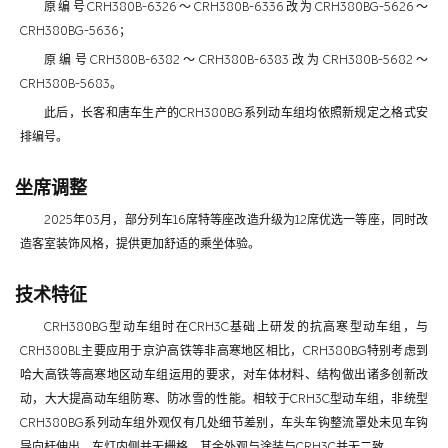
原编号CRH380B-6326～CRH380B-6336改为CRH380BG-5626～
CRH380BG-5636；
原编号CRH380B-6382～CRH380B-6383改为CRH380B-5682～
CRH380B-5683。
此后，长客和唐车生产的CRH380BG系列动车组均依照新规定之格式安
排编号。
坐席调整
2025年03月，部分列车16席特等座改造升级为12席优选一等座，同时改
造客室装饰风格，提供更加舒适的乘坐体验。
技术特征
CRH380BG型动车组时在CRH3C基础上研发的抗高寒型动车组，与
CRH380BL主要应用于京沪高铁等非高寒地区相比，CRH380BG特别考虑到
哈大高铁等高寒地区动车组运用的要求，对车体材料、结构做出诸多创新改
动，大大提高动车组防寒、防冰雪的性能。相较于CRH3C型动车组，非统型
CRH380BG系列动车组外观仅有几处细节差别，车头车钩整流罩处未见车钩
导向杆伸出、车灯内侧并无栅格，其余外观与涂装与CRH3C并无二致。