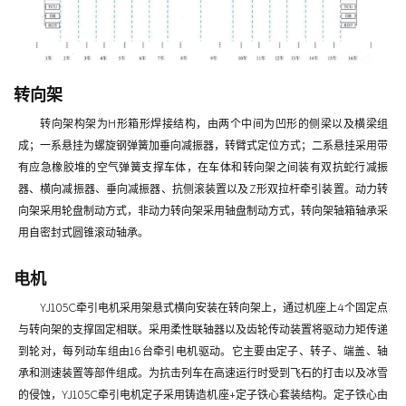
转向架
转向架构架为H形箱形焊接结构，由两个中间为凹形的侧梁以及横梁组
成；一系悬挂为螺旋钢弹簧加垂向减振器，转臂式定位方式；二系悬挂采用带
有应急橡胶堆的空气弹簧支撑车体，在车体和转向架之间装有双抗蛇行减振
器、横向减振器、垂向减振器、抗侧滚装置以及Z形双拉杆牵引装置。动力转
向架采用轮盘制动方式，非动力转向架采用轴盘制动方式，转向架轴箱轴承采
用自密封式圆锥滚动轴承。
电机
YJ105C牵引电机采用架悬式横向安装在转向架上，通过机座上4个固定点
与转向架的支撑固定相联。采用柔性联轴器以及齿轮传动装置将驱动力矩传递
到轮对，每列动车组由16台牵引电机驱动。它主要由定子、转子、端盖、轴
承和测速装置等部件组成。为抗击列车在高速运行时受到飞石的打击以及冰雪
的侵蚀，YJ105C牵引电机定子采用铸造机座+定子铁心套装结构。定子铁心由