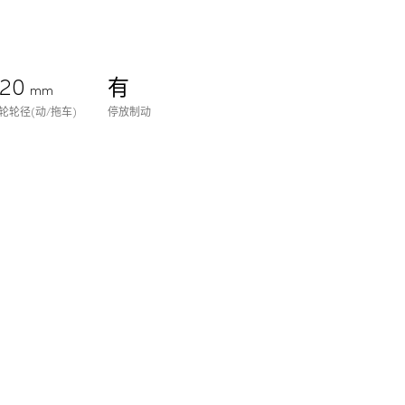
920
有
mm
轮轮径(动/拖车)
停放制动