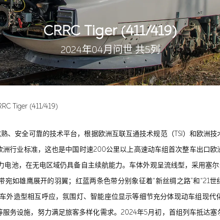
CRRC Tiger (411/419)
2024年04月问世 共5列
RC Tiger (411/419)
术成熟、安全可靠的技术平台，根据欧洲互联互通技术规范（TSI）和欧
行业标准，这也是中国时速200公里以上高速动车组首次整车出口欧洲。
动力电池，在无电区域仍具备自主续航能力。车体外观呈流线型，采用塞尔
宛如雄鹰展开的羽翼；红蓝两条色带分别象征着“新丝绸之路”和“21世
与车外造型相互呼应，氛围灯、智能座位显示等细节充分体现动车组现代
务设施，努力满足旅客多样化需求。2024年5月初，首组列车抵达塞尔维亚