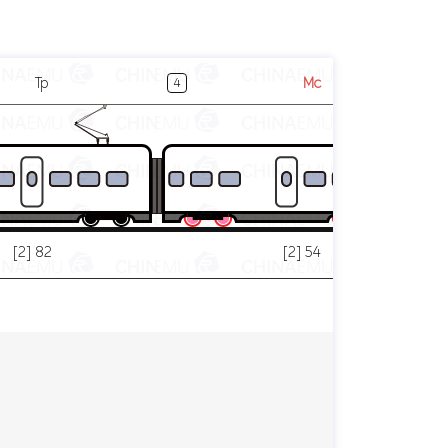
Tp
Mc
4
[2] 82
[2] 54