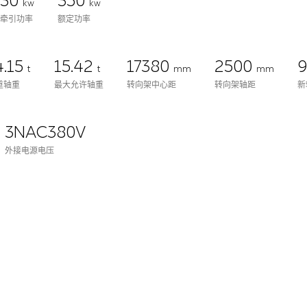
730
350
kw
kw
周牵引功率
额定功率
4.15
15.42
17380
2500
t
t
mm
mm
重轴重
最大允许轴重
转向架中心距
转向架轴距
新
3NAC380V
外接电源电压