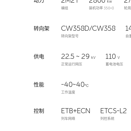
2M2T
2800
2
动力
kw
编组
装机功率 350×8
轮
CW358D/CW358
1
转向架
转向架型号
自
22.5 ~ 29
110
供电
kV
V
正常运行网压
蓄电池电压
-40~40
性能
℃
工作温度
ETB+ECN
ETCS-L2
控制
列车网络
列控系统