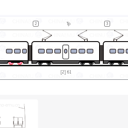
Tp
2
3
[2] 61
na-emu.cn