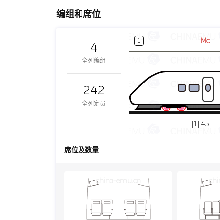
编组和席位
Mc
1
4
全列编组
242
全列定员
[1] 45
席位及数量
china-emu.cn
chi