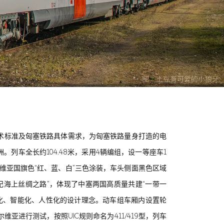
图 / 土豆有可爱的小狼牙
洲技术标准及匈塞铁路具体需求，为匈塞铁路量身打造的电
列车全长约104.48米，采用4辆编组，设一等座车1
维亚国旗色“红、蓝、白”三色涂装，车头侧面黑色区域
纪海上丝绸之路”，体现了中塞两国高质量共建“一带一
化、智能化、人性化的设计理念。动车组车厢内设置轮
进行测试，按照UIC规则命名为411/419型，列车