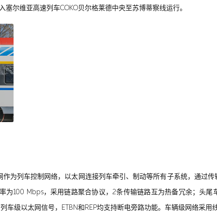
，正式投入塞尔维亚高速列车COKO贝尔格莱德中央至苏博蒂察线运行。
太网作为列车控制网络，以太网连接列车牵引、制动等所有子系统，通过
率为100 Mbps，采用链路聚合协议，2条传输链路互为热备冗余；头
车级以太网信号，ETBN和REP均支持断电旁路功能。车辆级网络采用线